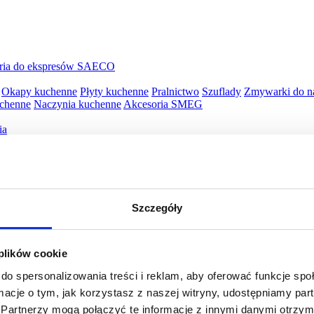
ria do ekspresów SAECO
Okapy kuchenne
Płyty kuchenne
Pralnictwo
Szuflady
Zmywarki do n
uchenne
Naczynia kuchenne
Akcesoria SMEG
ia
py
Piekarniki elektryczne
Płyty kuchenne
Szuflady
ille WMF
Opiekacze WMF
Wyciskarki WMF
Blendery WMF
Roboty 
Szczegóły
awy WMF
Jajowary WMF
Młynki do kawy WMF
Młynki do kawy W
WMF
Naleśnikarki WMF
Spieniacze do mleka WMF
Płyty snack maste
 plików cookie
do spersonalizowania treści i reklam, aby oferować funkcje sp
ormacje o tym, jak korzystasz z naszej witryny, udostępniamy p
Partnerzy mogą połączyć te informacje z innymi danymi otrzym