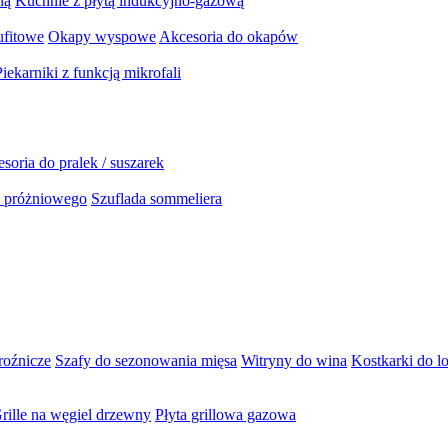
ną
Kuchnie z płytą indukcyjno-gazową
ufitowe
Okapy wyspowe
Akcesoria do okapów
Piekarniki z funkcją mikrofali
soria do pralek / suszarek
a próżniowego
Szuflada sommeliera
roźnicze
Szafy do sezonowania mięsa
Witryny do wina
Kostkarki do l
rille na węgiel drzewny
Płyta grillowa gazowa