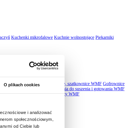
aczyń
Kuchenki mikrofalowe
Kuchnie wolnostojące
Piekarniki
kuchenne, miksery WMF
Krajalnice, szatkownice WMF
Gofrownice
O plikach cookies
MF
Płyty indukcyjne WMF
Urządzenia do suszenia i gotowania WMF
r WMF
Akcesoria WMF
Zestawy noży WMF
ołecznościowe i analizować
artnerom społecznościowym,
anymi od Ciebie lub