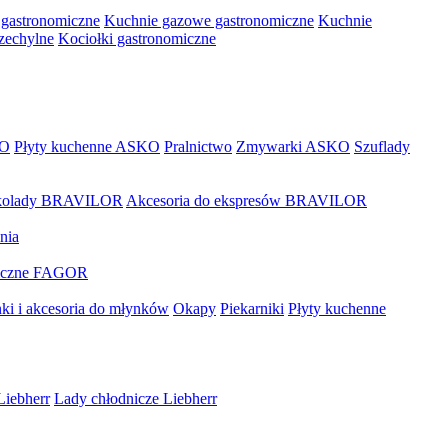
 gastronomiczne
Kuchnie gazowe gastronomiczne
Kuchnie
rzechylne
Kociołki gastronomiczne
KO
Płyty kuchenne ASKO
Pralnictwo
Zmywarki ASKO
Szuflady
zekolady BRAVILOR
Akcesoria do ekspresów BRAVILOR
nia
miczne FAGOR
ki i akcesoria do młynków
Okapy
Piekarniki
Płyty kuchenne
Liebherr
Lady chłodnicze Liebherr