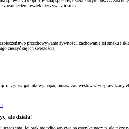
a sprawia Ci kłopot? Poznaj sposoby, dzięki którym tłuszcz, zaschnięt
 z usunięciem resztek pieczywa z tostera.
 bezpieczeństwo przechowywania żywności, zachowanie jej smaku i sk
ugo cieszyć się ich świeżością.
hcąc otrzymać gatunkowy napar, musisz zainwestować w sprawdzony e
ć, ale działa!
 urządzenia. Jej brak nie tylko wpływa na estetykę naczyń, ale takż