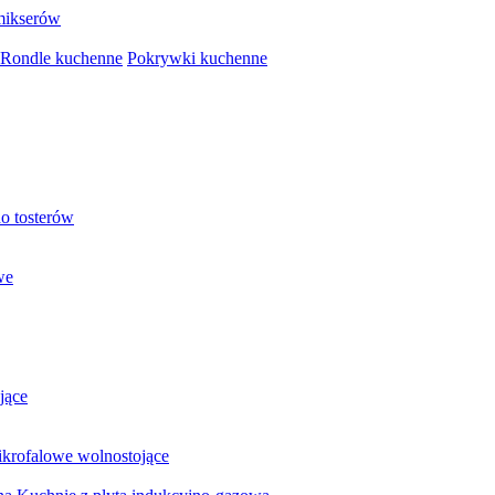
mikserów
Rondle kuchenne
Pokrywki kuchenne
o tosterów
we
jące
krofalowe wolnostojące