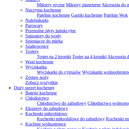
Miksery ręczne
Miksery planetarne
Akcesoria do 
Naczynia kuchenne
Patelnie kuchenne
Garnki kuchenne
Patelnie Wok
Naleśnikarki
Parowary
Przenośne płyty indukcyjne
Saturatory do wody
Spieniacze do mleka
Szatkownice
Tostery
Toster na 2 kromki
Toster na 4 kromki
Akcesoria d
Wagi kuchenne
Wyciskarka
Wyciskarki do cytrusów
Wyciskarki wolnoobroto
Zestaw noży
Zobacz wszystkie
Duży sprzęt kuchenny
Baterie kuchenne
Chłodnictwo
Chłodnictwo do zabudowy
Chłodnictwo wolnosto
Ekspresy do zabudowy
Kuchenki mikrofalowe
Kuchenki mikrofalowe do zabudowy
Kuchenki mi
Kuchnie wolnostojące