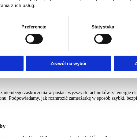
nia z ich usług.
Preferencje
Statystyka
wy jest dla Ciebie? [Szczegółowe porównanie 2025]
o inwestycja w tysiące filiżanek idealnej kawy, poranną energię i co
ejsza.
Zezwól na wybór
Z
esz niemiłego zaskoczenia w postaci wyższych rachunków za energię e
szronu. Podpowiadamy, jak rozmrozić zamrażarkę w sposób szybki, bezp
oby