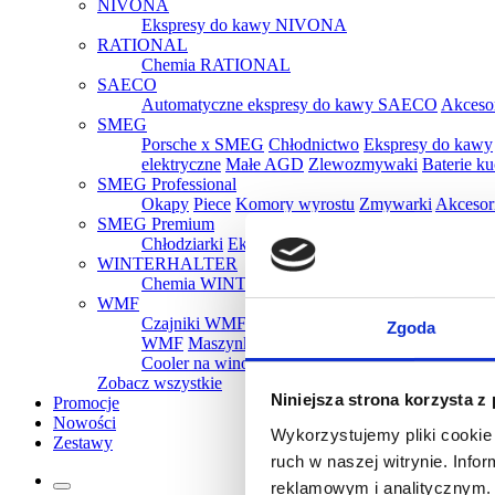
NIVONA
Ekspresy do kawy NIVONA
RATIONAL
Chemia RATIONAL
SAECO
Automatyczne ekspresy do kawy SAECO
Akceso
SMEG
Porsche x SMEG
Chłodnictwo
Ekspresy do kawy
elektryczne
Małe AGD
Zlewozmywaki
Baterie k
SMEG Professional
Okapy
Piece
Komory wyrostu
Zmywarki
Akcesor
SMEG Premium
Chłodziarki
Ekspresy
Kuchenki mikrofalowe
Oka
WINTERHALTER
Chemia WINTERHALTER
WMF
Czajniki WMF
Tostery WMF
Parowary WMF
Gr
Zgoda
WMF
Maszynki do lodów WMF
Ekspresy do k
Cooler na wino WMF
Pakowarki i zgrzewarki 
Zobacz wszystkie
Niniejsza strona korzysta z
Promocje
Nowości
Wykorzystujemy pliki cookie 
Zestawy
ruch w naszej witrynie. Inf
reklamowym i analitycznym. 