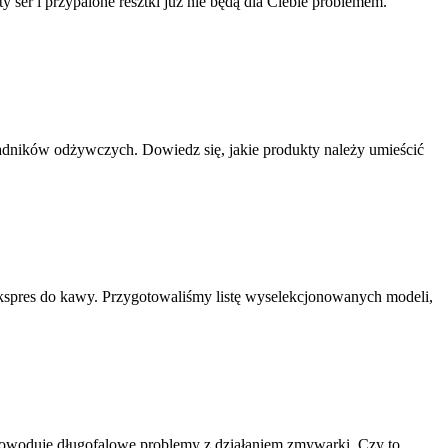
y ser i przypalone resztki już nie będą dla Ciebie problemem.
ładników odżywczych. Dowiedz się, jakie produkty należy umieścić
kspres do kawy. Przygotowaliśmy listę wyselekcjonowanych modeli,
e powoduje długofalowe problemy z działaniem zmywarki. Czy to