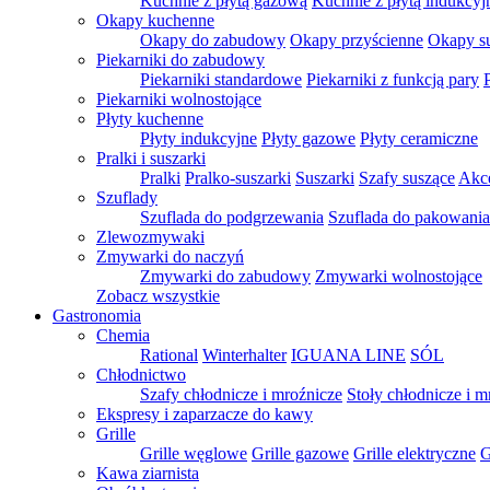
Kuchnie z płytą gazową
Kuchnie z płytą indukcyj
Okapy kuchenne
Okapy do zabudowy
Okapy przyścienne
Okapy s
Piekarniki do zabudowy
Piekarniki standardowe
Piekarniki z funkcją pary
Piekarniki wolnostojące
Płyty kuchenne
Płyty indukcyjne
Płyty gazowe
Płyty ceramiczne
Pralki i suszarki
Pralki
Pralko-suszarki
Suszarki
Szafy suszące
Akce
Szuflady
Szuflada do podgrzewania
Szuflada do pakowani
Zlewozmywaki
Zmywarki do naczyń
Zmywarki do zabudowy
Zmywarki wolnostojące
Zobacz wszystkie
Gastronomia
Chemia
Rational
Winterhalter
IGUANA LINE
SÓL
Chłodnictwo
Szafy chłodnicze i mroźnicze
Stoły chłodnicze i m
Ekspresy i zaparzacze do kawy
Grille
Grille węglowe
Grille gazowe
Grille elektryczne
G
Kawa ziarnista