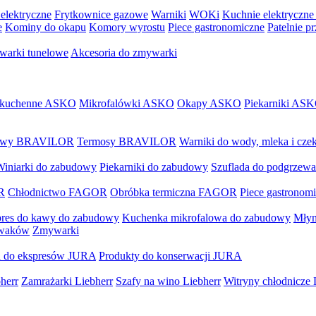
elektryczne
Frytkownice gazowe
Warniki
WOKi
Kuchnie elektryczne
e
Kominy do okapu
Komory wyrostu
Piece gastronomiczne
Patelnie p
arki tunelowe
Akcesoria do zmywarki
 kuchenne ASKO
Mikrofalówki ASKO
Okapy ASKO
Piekarniki AS
 kawy BRAVILOR
Termosy BRAVILOR
Warniki do wody, mleka i c
Winiarki do zabudowy
Piekarniki do zabudowy
Szuflada do podgrzewa
R
Chłodnictwo FAGOR
Obróbka termiczna FAGOR
Piece gastrono
res do kawy do zabudowy
Kuchenka mikrofalowa do zabudowy
Młyn
ywaków
Zmywarki
a do ekspresów JURA
Produkty do konserwacji JURA
herr
Zamrażarki Liebherr
Szafy na wino Liebherr
Witryny chłodnicze 