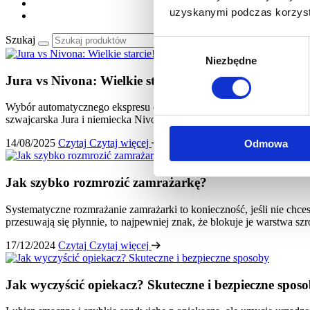
uzyskanymi podczas korzysta
Szukaj
Wybór
Niezbędne
zgody
Jura vs Nivona: Wielkie starcie! Który ekspres do ka
Wybór automatycznego ekspresu do kawy premium to decyzja na lata. T
szwajcarska Jura i niemiecka Nivona – decyzja staje się jeszcze trudni
14/08/2025
Czytaj
Czytaj więcej
Odmowa
Jak szybko rozmrozić zamrażarkę?
Systematyczne rozmrażanie zamrażarki to konieczność, jeśli nie chc
przesuwają się płynnie, to najpewniej znak, że blokuje je warstwa 
17/12/2024
Czytaj
Czytaj więcej
Jak wyczyścić opiekacz? Skuteczne i bezpieczne spos