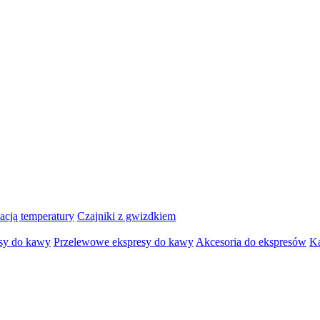
lacją temperatury
Czajniki z gwizdkiem
sy do kawy
Przelewowe ekspresy do kawy
Akcesoria do ekspresów
K