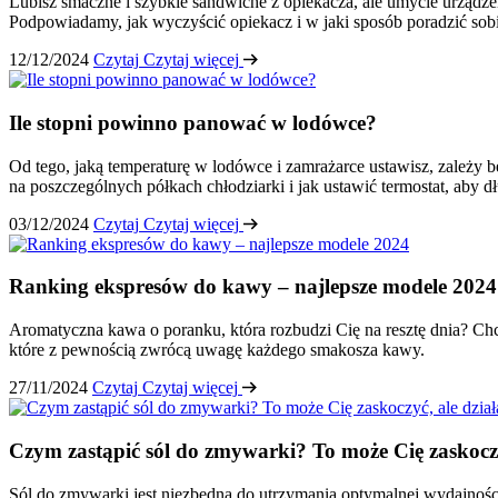
Lubisz smaczne i szybkie sandwiche z opiekacza, ale umycie urządzeni
Podpowiadamy, jak wyczyścić opiekacz i w jaki sposób poradzić sobie
12/12/2024
Czytaj
Czytaj więcej
Ile stopni powinno panować w lodówce?
Od tego, jaką temperaturę w lodówce i zamrażarce ustawisz, zależy
na poszczególnych półkach chłodziarki i jak ustawić termostat, aby dł
03/12/2024
Czytaj
Czytaj więcej
Ranking ekspresów do kawy – najlepsze modele 2024
Aromatyczna kawa o poranku, która rozbudzi Cię na resztę dnia? C
które z pewnością zwrócą uwagę każdego smakosza kawy.
27/11/2024
Czytaj
Czytaj więcej
Czym zastąpić sól do zmywarki? To może Cię zaskoczy
Sól do zmywarki jest niezbędna do utrzymania optymalnej wydajności