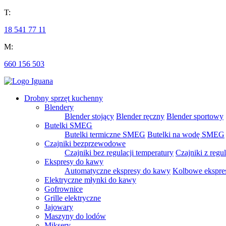
T:
18 541 77 11
M:
660 156 503
Drobny sprzęt kuchenny
Blendery
Blender stojący
Blender ręczny
Blender sportowy
Butelki SMEG
Butelki termiczne SMEG
Butelki na wodę SMEG
Czajniki bezprzewodowe
Czajniki bez regulacji temperatury
Czajniki z regu
Ekspresy do kawy
Automatyczne ekspresy do kawy
Kolbowe ekspre
Elektryczne młynki do kawy
Gofrownice
Grille elektryczne
Jajowary
Maszyny do lodów
Miksery