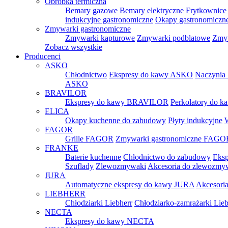
Obróbka termiczna
Bemary gazowe
Bemary elektryczne
Frytkownice 
indukcyjne gastronomiczne
Okapy gastronomiczn
Zmywarki gastronomiczne
Zmywarki kapturowe
Zmywarki podblatowe
Zmyw
Zobacz wszystkie
Producenci
ASKO
Chłodnictwo
Ekspresy do kawy ASKO
Naczynia
ASKO
BRAVILOR
Ekspresy do kawy BRAVILOR
Perkolatory do
ELICA
Okapy kuchenne do zabudowy
Płyty indukcyjne
FAGOR
Grille FAGOR
Zmywarki gastronomiczne FAGO
FRANKE
Baterie kuchenne
Chłodnictwo do zabudowy
Eksp
Szuflady
Zlewozmywaki
Akcesoria do zlewozm
JURA
Automatyczne ekspresy do kawy JURA
Akcesori
LIEBHERR
Chłodziarki Liebherr
Chłodziarko-zamrażarki Lieb
NECTA
Ekspresy do kawy NECTA