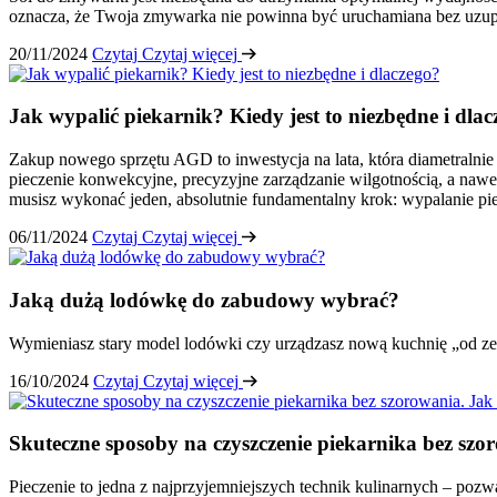
oznacza, że Twoja zmywarka nie powinna być uruchamiana bez uzupe
20/11/2024
Czytaj
Czytaj więcej
Jak wypalić piekarnik? Kiedy jest to niezbędne i dla
Zakup nowego sprzętu AGD to inwestycja na lata, która diametraln
pieczenie konwekcyjne, precyzyjne zarządzanie wilgotnością, a naw
musisz wykonać jeden, absolutnie fundamentalny krok: wypalanie pie
06/11/2024
Czytaj
Czytaj więcej
Jaką dużą lodówkę do zabudowy wybrać?
Wymieniasz stary model lodówki czy urządzasz nową kuchnię „od ze
16/10/2024
Czytaj
Czytaj więcej
Skuteczne sposoby na czyszczenie piekarnika bez szor
Pieczenie to jedna z najprzyjemniejszych technik kulinarnych – po