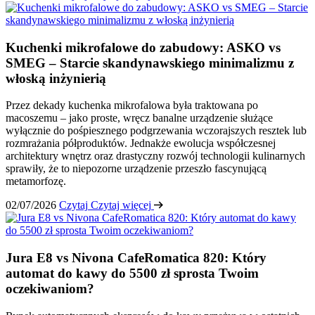
Kuchenki mikrofalowe do zabudowy: ASKO vs
SMEG – Starcie skandynawskiego minimalizmu z
włoską inżynierią
Przez dekady kuchenka mikrofalowa była traktowana po
macoszemu – jako proste, wręcz banalne urządzenie służące
wyłącznie do pośpiesznego podgrzewania wczorajszych resztek lub
rozmrażania półproduktów. Jednakże ewolucja współczesnej
architektury wnętrz oraz drastyczny rozwój technologii kulinarnych
sprawiły, że to niepozorne urządzenie przeszło fascynującą
metamorfozę.
02/07/2026
Czytaj
Czytaj więcej
Jura E8 vs Nivona CafeRomatica 820: Który
automat do kawy do 5500 zł sprosta Twoim
oczekiwaniom?