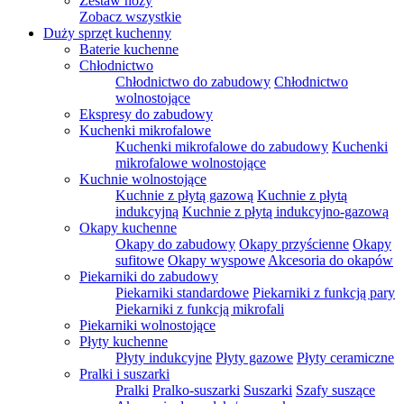
Zestaw noży
Zobacz wszystkie
Duży sprzęt kuchenny
Baterie kuchenne
Chłodnictwo
Chłodnictwo do zabudowy
Chłodnictwo
wolnostojące
Ekspresy do zabudowy
Kuchenki mikrofalowe
Kuchenki mikrofalowe do zabudowy
Kuchenki
mikrofalowe wolnostojące
Kuchnie wolnostojące
Kuchnie z płytą gazową
Kuchnie z płytą
indukcyjną
Kuchnie z płytą indukcyjno-gazową
Okapy kuchenne
Okapy do zabudowy
Okapy przyścienne
Okapy
sufitowe
Okapy wyspowe
Akcesoria do okapów
Piekarniki do zabudowy
Piekarniki standardowe
Piekarniki z funkcją pary
Piekarniki z funkcją mikrofali
Piekarniki wolnostojące
Płyty kuchenne
Płyty indukcyjne
Płyty gazowe
Płyty ceramiczne
Pralki i suszarki
Pralki
Pralko-suszarki
Suszarki
Szafy suszące