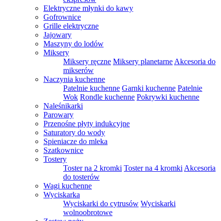
Elektryczne młynki do kawy
Gofrownice
Grille elektryczne
Jajowary
Maszyny do lodów
Miksery
Miksery ręczne
Miksery planetarne
Akcesoria do
mikserów
Naczynia kuchenne
Patelnie kuchenne
Garnki kuchenne
Patelnie
Wok
Rondle kuchenne
Pokrywki kuchenne
Naleśnikarki
Parowary
Przenośne płyty indukcyjne
Saturatory do wody
Spieniacze do mleka
Szatkownice
Tostery
Toster na 2 kromki
Toster na 4 kromki
Akcesoria
do tosterów
Wagi kuchenne
Wyciskarka
Wyciskarki do cytrusów
Wyciskarki
wolnoobrotowe