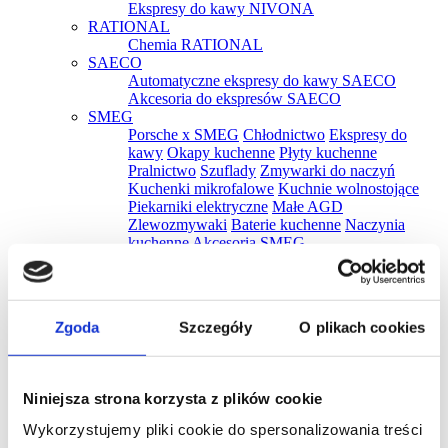
Ekspresy do kawy NIVONA
RATIONAL
Chemia RATIONAL
SAECO
Automatyczne ekspresy do kawy SAECO
Akcesoria do ekspresów SAECO
SMEG
Porsche x SMEG
Chłodnictwo
Ekspresy do
kawy
Okapy kuchenne
Płyty kuchenne
Pralnictwo
Szuflady
Zmywarki do naczyń
Kuchenki mikrofalowe
Kuchnie wolnostojące
Piekarniki elektryczne
Małe AGD
Zlewozmywaki
Baterie kuchenne
Naczynia
kuchenne
Akcesoria SMEG
SMEG Professional
Okapy
Piece
Komory wyrostu
Zmywarki
Akcesoria
SMEG Premium
Zgoda
Szczegóły
O plikach cookies
Chłodziarki
Ekspresy
Kuchenki mikrofalowe
Okapy
Piekarniki elektryczne
Płyty kuchenne
Szuflady
WINTERHALTER
Niniejsza strona korzysta z plików cookie
Chemia WINTERHALTER
WMF
Wykorzystujemy pliki cookie do spersonalizowania treści
Czajniki WMF
Tostery WMF
Parowary WMF