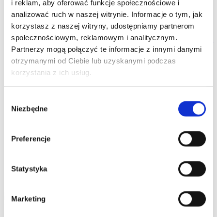
i reklam, aby oferować funkcje społecznościowe i
Grille WMF
Opiekacze WMF
Wyciskarki WMF
Blendery WMF
Roboty kuchenne, miksery
analizować ruch w naszej witrynie. Informacje o tym, jak
WMF
Krajalnice, szatkownice WMF
korzystasz z naszej witryny, udostępniamy partnerom
Gofrownice WMF
Maszynki do lodów WMF
społecznościowym, reklamowym i analitycznym.
Ekspresy do kawy WMF
Jajowary WMF
Młynki
do kawy WMF
Młynki do kawy WMF
Płyty
Partnerzy mogą połączyć te informacje z innymi danymi
indukcyjne WMF
Urządzenia do suszenia i
otrzymanymi od Ciebie lub uzyskanymi podczas
gotowania WMF
Cooler na wino WMF
korzystania z ich usług.
Pakowarki i zgrzewarki WMF
Naleśnikarki
WMF
Spieniacze do mleka WMF
Płyty snack
master WMF
Akcesoria WMF
Zestawy noży
Wybór
WMF
Niezbędne
Zobacz wszystkie
zgody
Promocje
Nowości
Zestawy
Preferencje
Statystyka
Szukaj
Marketing