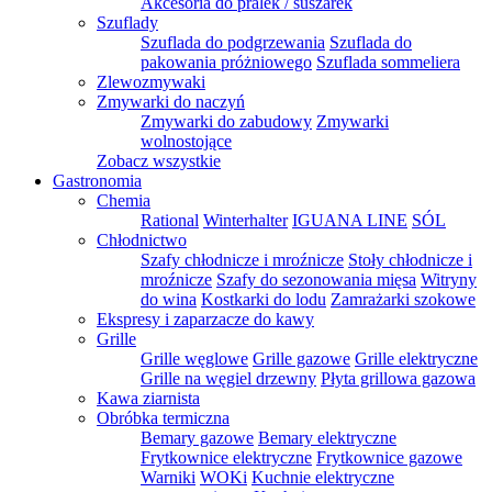
Akcesoria do pralek / suszarek
Szuflady
Szuflada do podgrzewania
Szuflada do
pakowania próżniowego
Szuflada sommeliera
Zlewozmywaki
Zmywarki do naczyń
Zmywarki do zabudowy
Zmywarki
wolnostojące
Zobacz wszystkie
Gastronomia
Chemia
Rational
Winterhalter
IGUANA LINE
SÓL
Chłodnictwo
Szafy chłodnicze i mroźnicze
Stoły chłodnicze i
mroźnicze
Szafy do sezonowania mięsa
Witryny
do wina
Kostkarki do lodu
Zamrażarki szokowe
Ekspresy i zaparzacze do kawy
Grille
Grille węglowe
Grille gazowe
Grille elektryczne
Grille na węgiel drzewny
Płyta grillowa gazowa
Kawa ziarnista
Obróbka termiczna
Bemary gazowe
Bemary elektryczne
Frytkownice elektryczne
Frytkownice gazowe
Warniki
WOKi
Kuchnie elektryczne