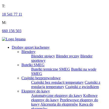
T:
18 541 77 11
M:
660 156 503
Drobny sprzęt kuchenny
Blendery
Blender stojący
Blender ręczny
Blender
sportowy
Butelki SMEG
Butelki termiczne SMEG
Butelki na wodę
SMEG
Czajniki bezprzewodowe
Czajniki bez regulacji temperatury
Czajniki z
regulacją temperatury
Czajniki z gwizdkiem
Ekspresy do kawy
Automatyczne ekspresy do kawy
Kolbowe
ekspresy do kawy
Przelewowe ekspresy do
kawy
Akcesoria do ekspresów
Kawa do
ekspresów