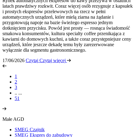
Rynek automatycznych ekspresów do kawy przeżywa w ostatnich
latach prawdziwy rozkwit. Coraz więcej osób rezygnuje z kapsułek
i prostych ekspresów przelewowych na rzecz w pełni
automatycznych urządzeń, które mielą ziarna na żądanie i
przygotowują napoje na bazie świeżego espresso jednym
dotknięciem przycisku. Powód jest prosty — rosnąca świadomość
smakowa konsumentów, kultura specialty coffee przenikająca z
kawiarni do domowych kuchni, a także coraz przystępniejsze ceny
urządzeń, które jeszcze dekadę temu były zarezerwowane
wyłącznie dla segmentu gastronomicznego.
17/06/2026
Czytaj
Czytaj więcej
1
2
3
..
...
51
Małe AGD
SMEG Czajnik
SMEG Ekspres do zabudowy