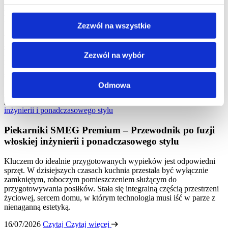
Limitowane edycje SMEG – Sprzęt AGD dla
kolekcjonerów i perfekcjonistów
Zezwól na wszystkie
Większość ludzi postrzega piekarnik, czajnik czy lodówkę jako
zwykłe urządzenia – narzędzia do codziennego użytku. Ale dla
Zezwól na wybór
pewnej grupy konsumentów, tych którzy rozumieją wartość
rzemiosła i design, sprzęt SMEG to coś więcej. To inwestycja,
symbol gustu i wyraz osobowości.
Odmowa
22/07/2026
Czytaj
Czytaj więcej
Piekarniki SMEG Premium – Przewodnik po fuzji
włoskiej inżynierii i ponadczasowego stylu
Kluczem do idealnie przygotowanych wypieków jest odpowiedni
sprzęt. W dzisiejszych czasach kuchnia przestała być wyłącznie
zamkniętym, roboczym pomieszczeniem służącym do
przygotowywania posiłków. Stała się integralną częścią przestrzeni
życiowej, sercem domu, w którym technologia musi iść w parze z
nienaganną estetyką.
16/07/2026
Czytaj
Czytaj więcej