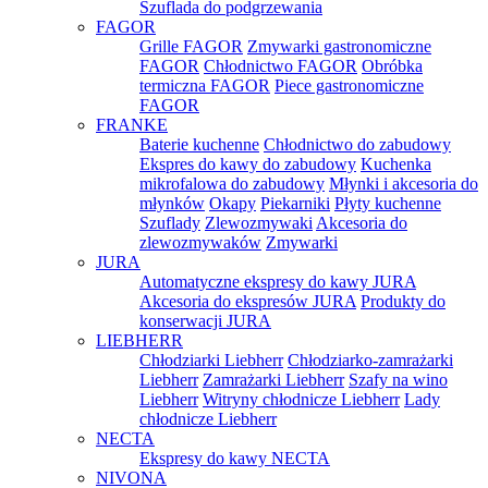
Szuflada do podgrzewania
FAGOR
Grille FAGOR
Zmywarki gastronomiczne
FAGOR
Chłodnictwo FAGOR
Obróbka
termiczna FAGOR
Piece gastronomiczne
FAGOR
FRANKE
Baterie kuchenne
Chłodnictwo do zabudowy
Ekspres do kawy do zabudowy
Kuchenka
mikrofalowa do zabudowy
Młynki i akcesoria do
młynków
Okapy
Piekarniki
Płyty kuchenne
Szuflady
Zlewozmywaki
Akcesoria do
zlewozmywaków
Zmywarki
JURA
Automatyczne ekspresy do kawy JURA
Akcesoria do ekspresów JURA
Produkty do
konserwacji JURA
LIEBHERR
Chłodziarki Liebherr
Chłodziarko-zamrażarki
Liebherr
Zamrażarki Liebherr
Szafy na wino
Liebherr
Witryny chłodnicze Liebherr
Lady
chłodnicze Liebherr
NECTA
Ekspresy do kawy NECTA
NIVONA