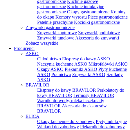
gastronomiczne
Kuchnie gazowe
gastronomiczne
Kuchnie indukcyjne
gastronomiczne
Okapy gastronomiczne
Kominy
do okapu
Komory wyrostu
Piece gastronomiczne
Patelnie przechylne
Kociołki gastronomiczne
Zmywarki gastronomiczne
Zmywarki kapturowe
Zmywarki podblatowe
Zmywarki tunelowe
Akcesoria do zmywarki
Zobacz wszystkie
Producenci
ASKO
Chłodnictwo
Ekspresy do kawy ASKO
Naczynia kuchenne ASKO
Mikrofalówki ASKO
Okapy ASKO
Piekarniki ASKO
Płyty kuchenne
ASKO
Pralnictwo
Zmywarki ASKO
Szuflady
ASKO
BRAVILOR
Ekspresy do kawy BRAVILOR
Perkolatory do
kawy BRAVILOR
Termosy BRAVILOR
Warniki do wody, mleka i czekolady
BRAVILOR
Akcesoria do ekspresów
BRAVILOR
ELICA
Okapy kuchenne do zabudowy
Płyty indukcyjne
Winiarki do zabudowy
Piekarniki do zabudowy