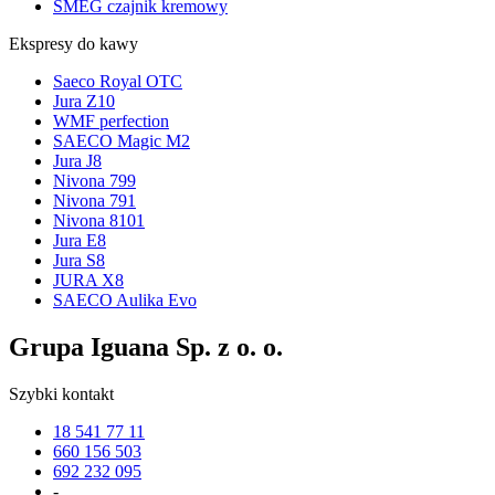
SMEG czajnik kremowy
Ekspresy do kawy
Saeco Royal OTC
Jura Z10
WMF perfection
SAECO Magic M2
Jura J8
Nivona 799
Nivona 791
Nivona 8101
Jura E8
Jura S8
JURA X8
SAECO Aulika Evo
Grupa Iguana Sp. z o. o.
Szybki kontakt
18 541 77 11
660 156 503
692 232 095
-