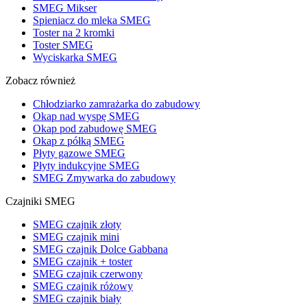
SMEG Mikser
Spieniacz do mleka SMEG
Toster na 2 kromki
Toster SMEG
Wyciskarka SMEG
Zobacz również
Chłodziarko zamrażarka do zabudowy
Okap nad wyspę SMEG
Okap pod zabudowę SMEG
Okap z półką SMEG
Płyty gazowe SMEG
Płyty indukcyjne SMEG
SMEG Zmywarka do zabudowy
Czajniki SMEG
SMEG czajnik złoty
SMEG czajnik mini
SMEG czajnik Dolce Gabbana
SMEG czajnik + toster
SMEG czajnik czerwony
SMEG czajnik różowy
SMEG czajnik biały