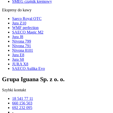
SMEG czajnik kremowy
Ekspresy do kawy
Saeco Royal OTC
Jura Z10
WMF perfection
SAECO Magic M2
Jura J8
Nivona 799
Nivona 791
Nivona 8101
Jura E8
Jura S8
JURA X8
SAECO Aulika Evo
Grupa Iguana Sp. z o. o.
Szybki kontakt
18 541 77 11
660 156 503
692 232 095
-