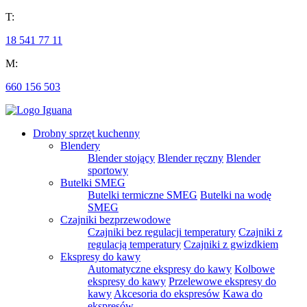
T:
18 541 77 11
M:
660 156 503
Drobny sprzęt kuchenny
Blendery
Blender stojący
Blender ręczny
Blender
sportowy
Butelki SMEG
Butelki termiczne SMEG
Butelki na wodę
SMEG
Czajniki bezprzewodowe
Czajniki bez regulacji temperatury
Czajniki z
regulacją temperatury
Czajniki z gwizdkiem
Ekspresy do kawy
Automatyczne ekspresy do kawy
Kolbowe
ekspresy do kawy
Przelewowe ekspresy do
kawy
Akcesoria do ekspresów
Kawa do
ekspresów