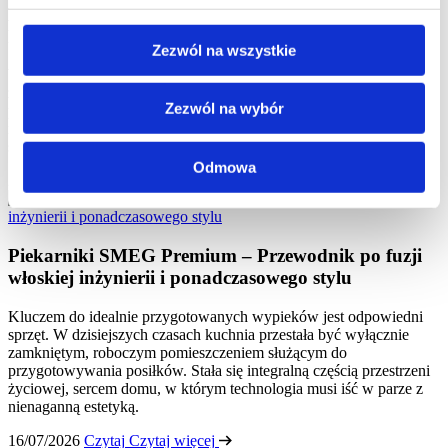
Limitowane edycje SMEG – Sprzęt AGD dla
kolekcjonerów i perfekcjonistów
Zezwól na wszystkie
Większość ludzi postrzega piekarnik, czajnik czy lodówkę jako
zwykłe urządzenia – narzędzia do codziennego użytku. Ale dla
Zezwól na wybór
pewnej grupy konsumentów, tych którzy rozumieją wartość
rzemiosła i design, sprzęt SMEG to coś więcej. To inwestycja,
symbol gustu i wyraz osobowości.
Odmowa
22/07/2026
Czytaj
Czytaj więcej
Piekarniki SMEG Premium – Przewodnik po fuzji
włoskiej inżynierii i ponadczasowego stylu
Kluczem do idealnie przygotowanych wypieków jest odpowiedni
sprzęt. W dzisiejszych czasach kuchnia przestała być wyłącznie
zamkniętym, roboczym pomieszczeniem służącym do
przygotowywania posiłków. Stała się integralną częścią przestrzeni
życiowej, sercem domu, w którym technologia musi iść w parze z
nienaganną estetyką.
16/07/2026
Czytaj
Czytaj więcej