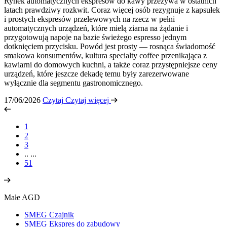
Rynek automatycznych ekspresów do kawy przeżywa w ostatnich
latach prawdziwy rozkwit. Coraz więcej osób rezygnuje z kapsułek
i prostych ekspresów przelewowych na rzecz w pełni
automatycznych urządzeń, które mielą ziarna na żądanie i
przygotowują napoje na bazie świeżego espresso jednym
dotknięciem przycisku. Powód jest prosty — rosnąca świadomość
smakowa konsumentów, kultura specialty coffee przenikająca z
kawiarni do domowych kuchni, a także coraz przystępniejsze ceny
urządzeń, które jeszcze dekadę temu były zarezerwowane
wyłącznie dla segmentu gastronomicznego.
17/06/2026
Czytaj
Czytaj więcej
1
2
3
..
...
51
Małe AGD
SMEG Czajnik
SMEG Ekspres do zabudowy