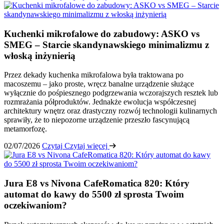
Kuchenki mikrofalowe do zabudowy: ASKO vs
SMEG – Starcie skandynawskiego minimalizmu z
włoską inżynierią
Przez dekady kuchenka mikrofalowa była traktowana po
macoszemu – jako proste, wręcz banalne urządzenie służące
wyłącznie do pośpiesznego podgrzewania wczorajszych resztek lub
rozmrażania półproduktów. Jednakże ewolucja współczesnej
architektury wnętrz oraz drastyczny rozwój technologii kulinarnych
sprawiły, że to niepozorne urządzenie przeszło fascynującą
metamorfozę.
02/07/2026
Czytaj
Czytaj więcej
Jura E8 vs Nivona CafeRomatica 820: Który
automat do kawy do 5500 zł sprosta Twoim
oczekiwaniom?