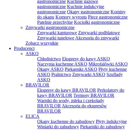
gastronomiczne
Kuchnie gazowe
gastronomiczne
Kuchnie indukcyjne
gastronomiczne
Okapy gastronomiczne
Kominy
do okapu
Komory wyrostu
Piece gastronomiczne
Patelnie przechylne
Kociołki gastronomiczne
Zmywarki gastronomiczne
Zmywarki kapturowe
Zmywarki podblatowe
Zmywarki tunelowe
Akcesoria do zmywarki
Zobacz wszystkie
Producenci
ASKO
Chłodnictwo
Ekspresy do kawy ASKO
Naczynia kuchenne ASKO
Mikrofalówki ASKO
Okapy ASKO
Piekarniki ASKO
Płyty kuchenne
ASKO
Pralnictwo
Zmywarki ASKO
Szuflady
ASKO
BRAVILOR
Ekspresy do kawy BRAVILOR
Perkolatory do
kawy BRAVILOR
Termosy BRAVILOR
Warniki do wody, mleka i czekolady
BRAVILOR
Akcesoria do ekspresów
BRAVILOR
ELICA
Okapy kuchenne do zabudowy
Płyty indukcyjne
Winiarki do zabudowy
Piekarniki do zabudowy