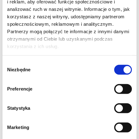
i reklam, aby oferować funkcje społecznościowe i
Grille WMF
Opiekacze WMF
Wyciskarki WMF
Blendery WMF
Roboty kuchenne, miksery
analizować ruch w naszej witrynie. Informacje o tym, jak
WMF
Krajalnice, szatkownice WMF
korzystasz z naszej witryny, udostępniamy partnerom
Gofrownice WMF
Maszynki do lodów WMF
społecznościowym, reklamowym i analitycznym.
Ekspresy do kawy WMF
Jajowary WMF
Młynki
do kawy WMF
Młynki do kawy WMF
Płyty
Partnerzy mogą połączyć te informacje z innymi danymi
indukcyjne WMF
Urządzenia do suszenia i
otrzymanymi od Ciebie lub uzyskanymi podczas
gotowania WMF
Cooler na wino WMF
korzystania z ich usług.
Pakowarki i zgrzewarki WMF
Naleśnikarki
WMF
Spieniacze do mleka WMF
Płyty snack
master WMF
Akcesoria WMF
Zestawy noży
Wybór
WMF
Niezbędne
Zobacz wszystkie
zgody
Promocje
Nowości
Zestawy
Preferencje
Statystyka
Szukaj
Marketing