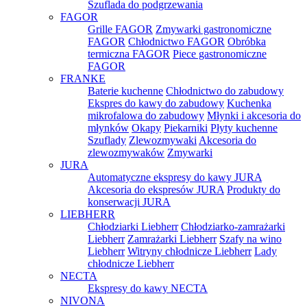
Szuflada do podgrzewania
FAGOR
Grille FAGOR
Zmywarki gastronomiczne
FAGOR
Chłodnictwo FAGOR
Obróbka
termiczna FAGOR
Piece gastronomiczne
FAGOR
FRANKE
Baterie kuchenne
Chłodnictwo do zabudowy
Ekspres do kawy do zabudowy
Kuchenka
mikrofalowa do zabudowy
Młynki i akcesoria do
młynków
Okapy
Piekarniki
Płyty kuchenne
Szuflady
Zlewozmywaki
Akcesoria do
zlewozmywaków
Zmywarki
JURA
Automatyczne ekspresy do kawy JURA
Akcesoria do ekspresów JURA
Produkty do
konserwacji JURA
LIEBHERR
Chłodziarki Liebherr
Chłodziarko-zamrażarki
Liebherr
Zamrażarki Liebherr
Szafy na wino
Liebherr
Witryny chłodnicze Liebherr
Lady
chłodnicze Liebherr
NECTA
Ekspresy do kawy NECTA
NIVONA