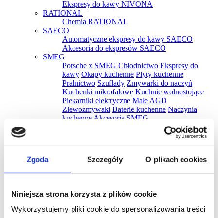
Ekspresy do kawy NIVONA
RATIONAL
Chemia RATIONAL
SAECO
Automatyczne ekspresy do kawy SAECO
Akcesoria do ekspresów SAECO
SMEG
Porsche x SMEG
Chłodnictwo
Ekspresy do
kawy
Okapy kuchenne
Płyty kuchenne
Pralnictwo
Szuflady
Zmywarki do naczyń
Kuchenki mikrofalowe
Kuchnie wolnostojące
Piekarniki elektryczne
Małe AGD
Zlewozmywaki
Baterie kuchenne
Naczynia
kuchenne
Akcesoria SMEG
SMEG Professional
Okapy
Piece
Komory wyrostu
Zmywarki
Akcesoria
SMEG Premium
Zgoda
Szczegóły
O plikach cookies
Chłodziarki
Ekspresy
Kuchenki mikrofalowe
Okapy
Piekarniki elektryczne
Płyty kuchenne
Szuflady
WINTERHALTER
Niniejsza strona korzysta z plików cookie
Chemia WINTERHALTER
WMF
Wykorzystujemy pliki cookie do spersonalizowania treści
Czajniki WMF
Tostery WMF
Parowary WMF