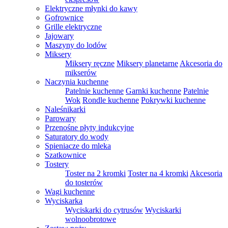
Elektryczne młynki do kawy
Gofrownice
Grille elektryczne
Jajowary
Maszyny do lodów
Miksery
Miksery ręczne
Miksery planetarne
Akcesoria do
mikserów
Naczynia kuchenne
Patelnie kuchenne
Garnki kuchenne
Patelnie
Wok
Rondle kuchenne
Pokrywki kuchenne
Naleśnikarki
Parowary
Przenośne płyty indukcyjne
Saturatory do wody
Spieniacze do mleka
Szatkownice
Tostery
Toster na 2 kromki
Toster na 4 kromki
Akcesoria
do tosterów
Wagi kuchenne
Wyciskarka
Wyciskarki do cytrusów
Wyciskarki
wolnoobrotowe