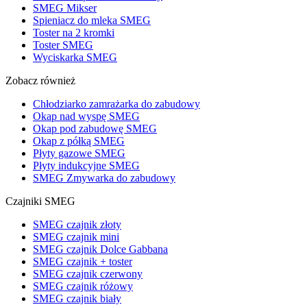
SMEG Mikser
Spieniacz do mleka SMEG
Toster na 2 kromki
Toster SMEG
Wyciskarka SMEG
Zobacz również
Chłodziarko zamrażarka do zabudowy
Okap nad wyspę SMEG
Okap pod zabudowę SMEG
Okap z półką SMEG
Płyty gazowe SMEG
Płyty indukcyjne SMEG
SMEG Zmywarka do zabudowy
Czajniki SMEG
SMEG czajnik złoty
SMEG czajnik mini
SMEG czajnik Dolce Gabbana
SMEG czajnik + toster
SMEG czajnik czerwony
SMEG czajnik różowy
SMEG czajnik biały