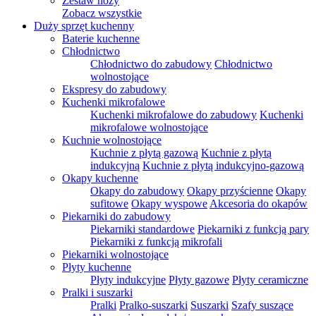
Zestaw noży
Zobacz wszystkie
Duży sprzęt kuchenny
Baterie kuchenne
Chłodnictwo
Chłodnictwo do zabudowy
Chłodnictwo
wolnostojące
Ekspresy do zabudowy
Kuchenki mikrofalowe
Kuchenki mikrofalowe do zabudowy
Kuchenki
mikrofalowe wolnostojące
Kuchnie wolnostojące
Kuchnie z płytą gazową
Kuchnie z płytą
indukcyjną
Kuchnie z płytą indukcyjno-gazową
Okapy kuchenne
Okapy do zabudowy
Okapy przyścienne
Okapy
sufitowe
Okapy wyspowe
Akcesoria do okapów
Piekarniki do zabudowy
Piekarniki standardowe
Piekarniki z funkcją pary
Piekarniki z funkcją mikrofali
Piekarniki wolnostojące
Płyty kuchenne
Płyty indukcyjne
Płyty gazowe
Płyty ceramiczne
Pralki i suszarki
Pralki
Pralko-suszarki
Suszarki
Szafy suszące