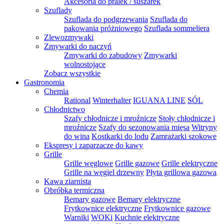
Akcesoria do pralek / suszarek
Szuflady
Szuflada do podgrzewania
Szuflada do
pakowania próżniowego
Szuflada sommeliera
Zlewozmywaki
Zmywarki do naczyń
Zmywarki do zabudowy
Zmywarki
wolnostojące
Zobacz wszystkie
Gastronomia
Chemia
Rational
Winterhalter
IGUANA LINE
SÓL
Chłodnictwo
Szafy chłodnicze i mroźnicze
Stoły chłodnicze i
mroźnicze
Szafy do sezonowania mięsa
Witryny
do wina
Kostkarki do lodu
Zamrażarki szokowe
Ekspresy i zaparzacze do kawy
Grille
Grille węglowe
Grille gazowe
Grille elektryczne
Grille na węgiel drzewny
Płyta grillowa gazowa
Kawa ziarnista
Obróbka termiczna
Bemary gazowe
Bemary elektryczne
Frytkownice elektryczne
Frytkownice gazowe
Warniki
WOKi
Kuchnie elektryczne