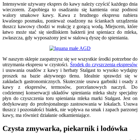
Intensywnie używany ekspres do kawy należy czyścić każdego dnia
wieczorem. Zapobiega to osadzaniu się kamienia oraz podnosi
walory smakowe kawy. Kawa z brudnego ekspresu nabiera
kwaśnego posmaku, ponieważ osadzony na ściankach urządzenia
tłuszcz kawowy chodzi w reakcję z gorącą wodą. Miejscem, które
łatwo może stać się siedliskiem bakterii jest spieniacz do mleka,
zwłaszcza, gdy wyposażony jest w stalową dyszę do spieniania.
W naszym sklepie zaopatrzysz się we wszystkie środki potrzebne do
utrzymania ekspresu w czystości.
Środek do czyszczenia ekspresów
i usuwania osadów z kawy i herbaty Stalgast to wysoko wydajny
proszek na bazie aktywnego tlenu. Idealnie sprawdzi się w
zakładach gastronomicznych. Skutecznie usuwa garbniki i osady z
kawy z ekspresów, termosów, porcelanowych naczyń. Do
codziennej konserwacji układów spieniania mleka służy specjalny
płyn do czyszczenia toru spieniania mleka marki Stalgast. Jest on
dedykowany do profesjonalnego zastosowania w lokalach. Usuwa
tłuszcz i pozostałości białek, nie wpływa na smak i zapach parzonej
kawy, ma również działanie odkamieniające.
Czysta zmywarka, piekarnik i lodówka