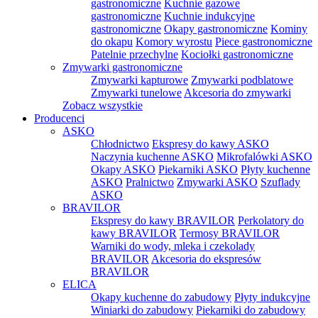
gastronomiczne
Kuchnie gazowe
gastronomiczne
Kuchnie indukcyjne
gastronomiczne
Okapy gastronomiczne
Kominy
do okapu
Komory wyrostu
Piece gastronomiczne
Patelnie przechylne
Kociołki gastronomiczne
Zmywarki gastronomiczne
Zmywarki kapturowe
Zmywarki podblatowe
Zmywarki tunelowe
Akcesoria do zmywarki
Zobacz wszystkie
Producenci
ASKO
Chłodnictwo
Ekspresy do kawy ASKO
Naczynia kuchenne ASKO
Mikrofalówki ASKO
Okapy ASKO
Piekarniki ASKO
Płyty kuchenne
ASKO
Pralnictwo
Zmywarki ASKO
Szuflady
ASKO
BRAVILOR
Ekspresy do kawy BRAVILOR
Perkolatory do
kawy BRAVILOR
Termosy BRAVILOR
Warniki do wody, mleka i czekolady
BRAVILOR
Akcesoria do ekspresów
BRAVILOR
ELICA
Okapy kuchenne do zabudowy
Płyty indukcyjne
Winiarki do zabudowy
Piekarniki do zabudowy