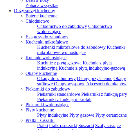
Zestaw noży
Zobacz wszystkie
Duży sprzęt kuchenny
Baterie kuchenne
Chłodnictwo
Chłodnictwo do zabudowy
Chłodnictwo
wolnostojące
Ekspresy do zabudowy
Kuchenki mikrofalowe
Kuchenki mikrofalowe do zabudowy
Kuchenki
mikrofalowe wolnostojące
Kuchnie wolnostojące
Kuchnie z płytą gazową
Kuchnie z płytą
indukcyjną
Kuchnie z płytą indukcyjno-gazową
Okapy kuchenne
Okapy do zabudowy
Okapy przyścienne
Okapy
sufitowe
Okapy wyspowe
Akcesoria do okapów
Piekarniki do zabudowy
Piekarniki standardowe
Piekarniki z funkcją pary
Piekarniki z funkcją mikrofali
Piekarniki wolnostojące
Płyty kuchenne
Płyty indukcyjne
Płyty gazowe
Płyty ceramiczne
Pralki i suszarki
Pralki
Pralko-suszarki
Suszarki
Szafy suszące