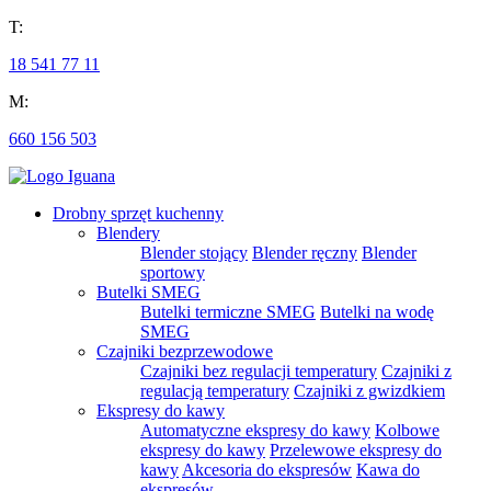
T:
18 541 77 11
M:
660 156 503
Drobny sprzęt kuchenny
Blendery
Blender stojący
Blender ręczny
Blender
sportowy
Butelki SMEG
Butelki termiczne SMEG
Butelki na wodę
SMEG
Czajniki bezprzewodowe
Czajniki bez regulacji temperatury
Czajniki z
regulacją temperatury
Czajniki z gwizdkiem
Ekspresy do kawy
Automatyczne ekspresy do kawy
Kolbowe
ekspresy do kawy
Przelewowe ekspresy do
kawy
Akcesoria do ekspresów
Kawa do
ekspresów