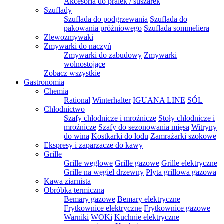
Akcesoria do pralek / suszarek
Szuflady
Szuflada do podgrzewania
Szuflada do
pakowania próżniowego
Szuflada sommeliera
Zlewozmywaki
Zmywarki do naczyń
Zmywarki do zabudowy
Zmywarki
wolnostojące
Zobacz wszystkie
Gastronomia
Chemia
Rational
Winterhalter
IGUANA LINE
SÓL
Chłodnictwo
Szafy chłodnicze i mroźnicze
Stoły chłodnicze i
mroźnicze
Szafy do sezonowania mięsa
Witryny
do wina
Kostkarki do lodu
Zamrażarki szokowe
Ekspresy i zaparzacze do kawy
Grille
Grille węglowe
Grille gazowe
Grille elektryczne
Grille na węgiel drzewny
Płyta grillowa gazowa
Kawa ziarnista
Obróbka termiczna
Bemary gazowe
Bemary elektryczne
Frytkownice elektryczne
Frytkownice gazowe
Warniki
WOKi
Kuchnie elektryczne