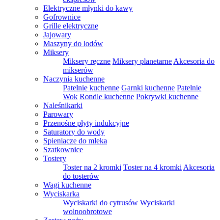
Elektryczne młynki do kawy
Gofrownice
Grille elektryczne
Jajowary
Maszyny do lodów
Miksery
Miksery ręczne
Miksery planetarne
Akcesoria do
mikserów
Naczynia kuchenne
Patelnie kuchenne
Garnki kuchenne
Patelnie
Wok
Rondle kuchenne
Pokrywki kuchenne
Naleśnikarki
Parowary
Przenośne płyty indukcyjne
Saturatory do wody
Spieniacze do mleka
Szatkownice
Tostery
Toster na 2 kromki
Toster na 4 kromki
Akcesoria
do tosterów
Wagi kuchenne
Wyciskarka
Wyciskarki do cytrusów
Wyciskarki
wolnoobrotowe