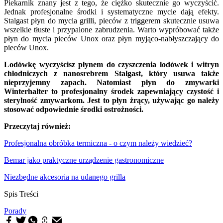
Piekarnik znany jest z tego, że ciężko skutecznie go wyczyścić.
Jednak profesjonalne środki i systematyczne mycie dają efekty.
Stalgast płyn do mycia grilli, pieców z triggerem skutecznie usuwa
wszelkie tłuste i przypalone zabrudzenia. Warto wypróbować także
płyn do mycia pieców Unox oraz płyn myjąco-nabłyszczający do
pieców Unox.
Lodówkę wyczyścisz płynem do czyszczenia lodówek i witryn
chłodniczych z nanosrebrem Stalgast, który usuwa także
nieprzyjemny zapach. Natomiast płyn do zmywarki
Winterhalter to profesjonalny środek zapewniający czystość i
sterylność zmywarkom. Jest to płyn żrący, używając go należy
stosować odpowiednie środki ostrożności.
Przeczytaj również:
Profesjonalna obróbka termiczna - o czym należy wiedzieć?
Bemar jako praktyczne urządzenie gastronomiczne
Niezbędne akcesoria na udanego grilla
Spis Treści
Porady