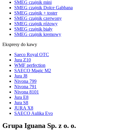
SMEG czajnik mini
SMEG czajnik Dolce Gabbana
SMEG czajnik + toster
SMEG czajnik czerwony
SMEG czajnik różowy
SMEG czajnik biały
SMEG czajnik kremowy
Ekspresy do kawy
Saeco Royal OTC
Jura Z10
WMF perfection
SAECO Magic M2
Jura J8
Nivona 799
Nivona 791
Nivona 8101
Jura E8
Jura S8
JURA X8
SAECO Aulika Evo
Grupa Iguana Sp. z o. o.