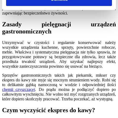
produkty w nich przygotowywane i przechowywane są wysokiej
jakości. Czyszczenie urządzeń ogranicza rozwój bakterii i wirusów,
zapewniając bezpieczeństwo żywności.
Zasady pielęgnacji urządzeń
gastronomicznych
Utrzymywać w czystości i regularnie konserwować należy
wszystkie urządzenia kuchenne, sprzęty, powierzchnie robocze,
meble. Właściwa i systematyczna pielęgnacja nie tylko sprawia, że
przygotowywane potrawy są bezpieczne dla zdrowia, lecz także
przedłuża trwałość urządzeń. Aby uzyskać najlepszy efekt,
wszystkie zanieczyszczenia powinno się usuwać na bieżąco.
Sprzętów gastronomicznych takich jak piekarnik, mikser czy
ekspres do kawy nie myje się mocnym strumieniem wody. Robi się
to delikatnie gąbką namoczoną w wodzie i odpowiedniej ilości
chemii czyszczącej
. Do prądu można je podłączyć dopiero po
całkowitym wyschnięciu. Nie wolno też myć rozgrzanych urządzeń,
które dopiero skończyły pracować. Trzeba poczekać, aż wystygną.
Czym wyczyścić ekspres do kawy?