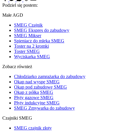
Podziel się postem:
Małe AGD
SMEG Czajnik
SMEG Ekspres do zabudowy
SMEG Mikser
Spieniacz do mleka SMEG
Toster na 2 kromki
Toster SMEG
Wyciskarka SMEG
Zobacz również
Chłodziarko zamrażarka do zabudowy
Okap nad wyspę SMEG
Okap pod zabudowę SMEG
Okap z półką SMEG
Płyty gazowe SMEG
Płyty indukcyjne SMEG
SMEG Zmywarka do zabudowy
Czajniki SMEG
SMEG czajnik złoty