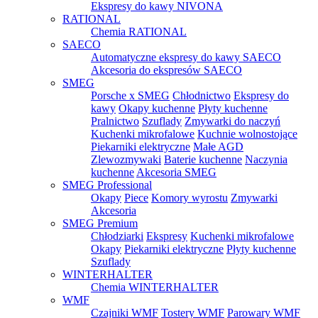
Ekspresy do kawy NIVONA
RATIONAL
Chemia RATIONAL
SAECO
Automatyczne ekspresy do kawy SAECO
Akcesoria do ekspresów SAECO
SMEG
Porsche x SMEG
Chłodnictwo
Ekspresy do
kawy
Okapy kuchenne
Płyty kuchenne
Pralnictwo
Szuflady
Zmywarki do naczyń
Kuchenki mikrofalowe
Kuchnie wolnostojące
Piekarniki elektryczne
Małe AGD
Zlewozmywaki
Baterie kuchenne
Naczynia
kuchenne
Akcesoria SMEG
SMEG Professional
Okapy
Piece
Komory wyrostu
Zmywarki
Akcesoria
SMEG Premium
Chłodziarki
Ekspresy
Kuchenki mikrofalowe
Okapy
Piekarniki elektryczne
Płyty kuchenne
Szuflady
WINTERHALTER
Chemia WINTERHALTER
WMF
Czajniki WMF
Tostery WMF
Parowary WMF