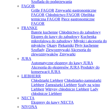
Szuflada do podgrzewania
FAGOR
Grille FAGOR
Zmywarki gastronomiczne
FAGOR
Chłodnictwo FAGOR
Obróbka
termiczna FAGOR
Piece gastronomiczne
FAGOR
FRANKE
Baterie kuchenne
Chłodnictwo do zabudowy
Ekspres do kawy do zabudowy
Kuchenka
mikrofalowa do zabudowy
Młynki i akcesoria do
młynków
Okapy
Piekarniki
Płyty kuchenne
Szuflady
Zlewozmywaki
Akcesoria do
zlewozmywaków
Zmywarki
JURA
Automatyczne ekspresy do kawy JURA
Akcesoria do ekspresów JURA
Produkty do
konserwacji JURA
LIEBHERR
Chłodziarki Liebherr
Chłodziarko-zamrażarki
Liebherr
Zamrażarki Liebherr
Szafy na wino
Liebherr
Witryny chłodnicze Liebherr
Lady
chłodnicze Liebherr
NECTA
Ekspresy do kawy NECTA
NIVONA