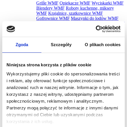
Grille WMF
Opiekacze WMF
Wyciskarki WMF
Blendery WMF
Roboty kuchenne, miksery
WMF
Krajalnice, szatkownice WMF
Gofrownice WMF
Maszynki do lodów WMF
Ekspresy do kawy WMF
Jajowary WMF
Młynki
do kawy WMF
Młynki do kawy WMF
Płyty
indukcyjne WMF
Urządzenia do suszenia i
gotowania WMF
Cooler na wino WMF
Pakowarki i zgrzewarki WMF
Naleśnikarki
Zgoda
Szczegóły
O plikach cookies
WMF
Spieniacze do mleka WMF
Płyty snack
master WMF
Akcesoria WMF
Zestawy noży
WMF
Zobacz wszystkie
Niniejsza strona korzysta z plików cookie
Promocje
Wykorzystujemy pliki cookie do spersonalizowania treści
Nowości
Zestawy
i reklam, aby oferować funkcje społecznościowe i
analizować ruch w naszej witrynie. Informacje o tym, jak
korzystasz z naszej witryny, udostępniamy partnerom
społecznościowym, reklamowym i analitycznym.
Partnerzy mogą połączyć te informacje z innymi danymi
Szukaj
otrzymanymi od Ciebie lub uzyskanymi podczas
Zadbaj o nieskazitelną higienę
korzystania z ich usług.