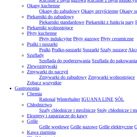
Kuchnie z płytą gazową
Kuchnie z płytą indukcyj
Okapy kuchenne
Okapy do zabudowy
Okapy przyścienne
Okapy s
Piekarniki do zabudowy
Piekarniki standardowe
Piekarniki z funkcją pary
Piekarniki wolnostojące
Płyty kuchenne
Płyty indukcyjne
Płyty gazowe
Płyty ceramiczne
Pralki i suszarki
Pralki
Pralko-suszarki
Suszarki
Szafy suszące
Akce
Szuflady
Szuflada do podgrzewania
Szuflada do pakowani
Zlewozmywaki
Zmywarki do naczyń
Zmywarki do zabudowy
Zmywarki wolnostojące
Zobacz wszystkie
Gastronomia
Chemia
Rational
Winterhalter
IGUANA LINE
SÓL
Chłodnictwo
Szafy chłodnicze i mroźnicze
Stoły chłodnicze i m
Ekspresy i zaparzacze do kawy
Grille
Grille węglowe
Grille gazowe
Grille elektryczne
G
Kawa ziarnista