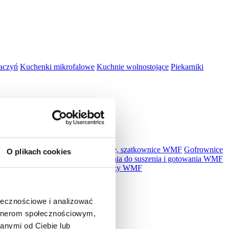
aczyń
Kuchenki mikrofalowe
Kuchnie wolnostojące
Piekarniki
kuchenne, miksery WMF
Krajalnice, szatkownice WMF
Gofrownice
O plikach cookies
MF
Płyty indukcyjne WMF
Urządzenia do suszenia i gotowania WMF
r WMF
Akcesoria WMF
Zestawy noży WMF
ołecznościowe i analizować
artnerom społecznościowym,
anymi od Ciebie lub