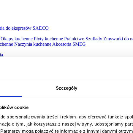
ria do ekspresów SAECO
Okapy kuchenne
Płyty kuchenne
Pralnictwo
Szuflady
Zmywarki do n
uchenne
Naczynia kuchenne
Akcesoria SMEG
ia
py
Piekarniki elektryczne
Płyty kuchenne
Szuflady
ille WMF
Opiekacze WMF
Wyciskarki WMF
Blendery WMF
Roboty 
Szczegóły
awy WMF
Jajowary WMF
Młynki do kawy WMF
Młynki do kawy W
WMF
Naleśnikarki WMF
Spieniacze do mleka WMF
Płyty snack maste
 plików cookie
do spersonalizowania treści i reklam, aby oferować funkcje sp
ormacje o tym, jak korzystasz z naszej witryny, udostępniamy p
Partnerzy mogą połączyć te informacje z innymi danymi otrzym