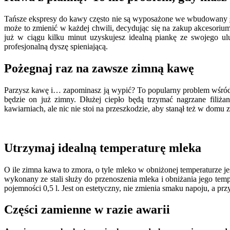
Tańsze ekspresy do kawy często nie są wyposażone we wbudowany
może to zmienić w każdej chwili, decydując się na zakup akcesoriu
już w ciągu kilku minut uzyskujesz idealną piankę ze swojego 
profesjonalną dyszę spieniającą.
Pożegnaj raz na zawsze zimną kawę
Parzysz kawę i… zapominasz ją wypić? To popularny problem wśród 
będzie on już zimny. Dłużej ciepło będą trzymać nagrzane filiża
kawiarniach, ale nic nie stoi na przeszkodzie, aby stanął też w dom
Utrzymaj idealną temperaturę mleka
O ile zimna kawa to zmora, o tyle mleko w obniżonej temperaturze j
wykonany ze stali służy do przenoszenia mleka i obniżania jego tem
pojemności 0,5 l. Jest on estetyczny, nie zmienia smaku napoju, a p
Części zamienne w razie awarii