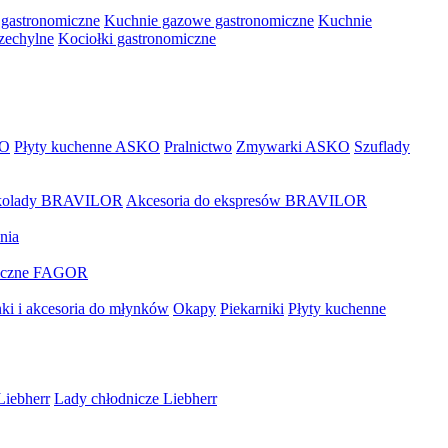
 gastronomiczne
Kuchnie gazowe gastronomiczne
Kuchnie
rzechylne
Kociołki gastronomiczne
KO
Płyty kuchenne ASKO
Pralnictwo
Zmywarki ASKO
Szuflady
zekolady BRAVILOR
Akcesoria do ekspresów BRAVILOR
nia
miczne FAGOR
ki i akcesoria do młynków
Okapy
Piekarniki
Płyty kuchenne
Liebherr
Lady chłodnicze Liebherr