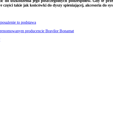
 do uszkodzenia jego poszczególnych podzespołów. Gdy te przes
zęści takie jak końcówki do dyszy spieniającej, akcesoria do sys
yposażenie to podstawa
 o renomowanym producencie Bravilor Bonamat
?