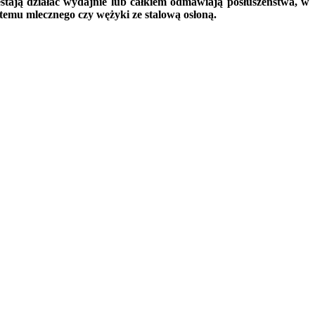
tają działać wydajnie lub całkiem odmawiają posłuszeństwa, w
temu mlecznego czy wężyki ze stalową osłoną.