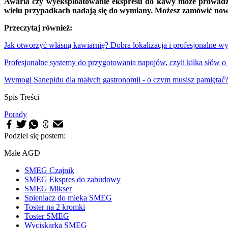
Awaria czy wyeksploatowanie ekspresu do kawy może prowadzić
wielu przypadkach nadają się do wymiany. Możesz zamówić nowe c
Przeczytaj również:
Jak otworzyć własną kawiarnię? Dobra lokalizacja i profesjonalne w
Profesjonalne systemy do przygotowania napojów, czyli kilka słów
Wymogi Sanepidu dla małych gastronomii - o czym musisz pamiętać
Spis Treści
Porady
Podziel się postem:
Małe AGD
SMEG Czajnik
SMEG Ekspres do zabudowy
SMEG Mikser
Spieniacz do mleka SMEG
Toster na 2 kromki
Toster SMEG
Wyciskarka SMEG