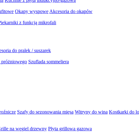
ną
Kuchnie z płytą indukcyjno-gazową
ufitowe
Okapy wyspowe
Akcesoria do okapów
Piekarniki z funkcją mikrofali
soria do pralek / suszarek
a próżniowego
Szuflada sommeliera
roźnicze
Szafy do sezonowania mięsa
Witryny do wina
Kostkarki do l
rille na węgiel drzewny
Płyta grillowa gazowa