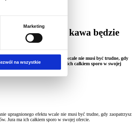
Marketing
sprawią, że Twoja kawa będzie
 Uzyskanie upragnionego efektu wcale nie musi być trudne, gdy
ezwól na wszystkie
 dodatkowych akcesoriów. Jura ma ich całkiem sporo w swojej
nie upragnionego efektu wcale nie musi być trudne, gdy zaopatrzysz
ów. Jura ma ich całkiem sporo w swojej ofercie.