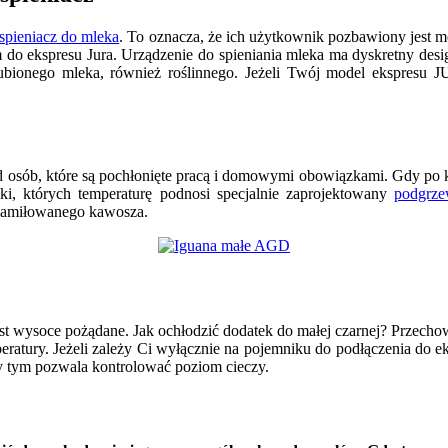
spieniacz do mleka
. To oznacza, że ich użytkownik pozbawiony jest mo
m do ekspresu Jura. Urządzenie do spieniania mleka ma dyskretny desi
ulubionego mleka, również roślinnego. Jeżeli Twój model ekspresu
osób, które są pochłonięte pracą i domowymi obowiązkami. Gdy po k
nki, których temperaturę podnosi specjalnie zaprojektowany
podgrze
u zamiłowanego kawosza.
est wysoce pożądane. Jak ochłodzić dodatek do małej czarnej? Przech
peratury. Jeżeli zależy Ci wyłącznie na pojemniku do podłączenia do e
rzy tym pozwala kontrolować poziom cieczy.