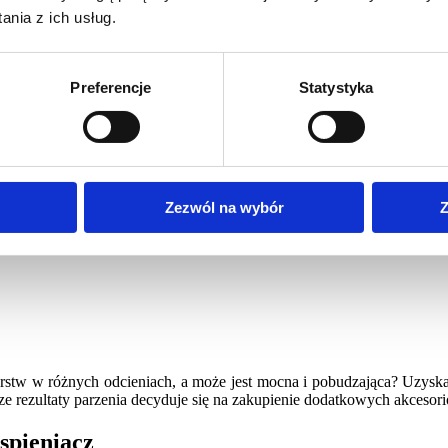
nia z ich usług.
Preferencje
Statystyka
presy! To także akcesoria, które 
a warstw w różnych odcieniach, a może jest mocna i pobudzająca?
Zezwól na wybór
Z
kać jeszcze lepsze rezultaty parzenia decyduje się na zakupienie
arstw w różnych odcieniach, a może jest mocna i pobudzająca? Uzyska
ze rezultaty parzenia decyduje się na zakupienie dodatkowych akcesori
spieniacz