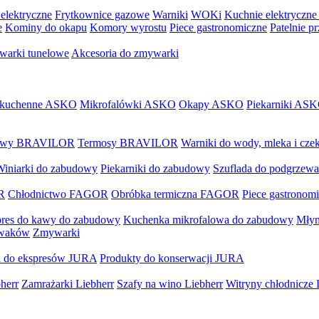
elektryczne
Frytkownice gazowe
Warniki
WOKi
Kuchnie elektryczne
e
Kominy do okapu
Komory wyrostu
Piece gastronomiczne
Patelnie p
arki tunelowe
Akcesoria do zmywarki
 kuchenne ASKO
Mikrofalówki ASKO
Okapy ASKO
Piekarniki AS
 kawy BRAVILOR
Termosy BRAVILOR
Warniki do wody, mleka i c
Winiarki do zabudowy
Piekarniki do zabudowy
Szuflada do podgrzewa
R
Chłodnictwo FAGOR
Obróbka termiczna FAGOR
Piece gastrono
res do kawy do zabudowy
Kuchenka mikrofalowa do zabudowy
Młyn
ywaków
Zmywarki
a do ekspresów JURA
Produkty do konserwacji JURA
herr
Zamrażarki Liebherr
Szafy na wino Liebherr
Witryny chłodnicze 