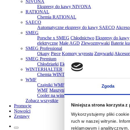
NIVONA
Ekspresy do kawy NIVONA
RATIONAL
Chemia RATIONAL
SAECO
Automatyczne ekspresy do kawy SAECO
Akceso
SMEG
Porsche x SMEG
Chłodnictwo
Ekspresy do kawy
elektryczne
Małe AGD
Zlewozmywaki
Baterie k
SMEG Professional
Okapy
Piece
Komory wyrostu
Zmywarki
Akcesor
SMEG Premium
Chłodziarki
Ekspresy
Kuchenki mikrofalowe
Oka
WINTERHALTER
Chemia WINTERHALTER
WMF
Czajniki WMF
Tostery WMF
Parowary WMF
Gr
Zgoda
WMF
Maszynki do lodów WMF
Ekspresy do k
Cooler na wino WMF
Pakowarki i zgrzewarki 
Zobacz wszystkie
Niniejsza strona korzysta z
Promocje
Nowości
Wykorzystujemy pliki cookie 
Zestawy
ruch w naszej witrynie. Inf
reklamowym i analitycznym. 