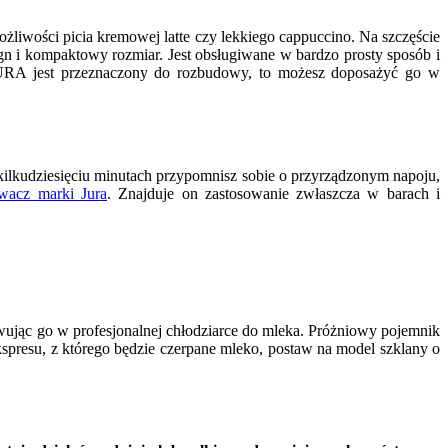
żliwości picia kremowej latte czy lekkiego cappuccino. Na szczęście
gn i kompaktowy rozmiar. Jest obsługiwane w bardzo prosty sposób i
 JURA jest przeznaczony do rozbudowy, to możesz doposażyć go w
ilkudziesięciu minutach przypomnisz sobie o przyrządzonym napoju,
wacz marki Jura
. Znajduje on zastosowanie zwłaszcza w barach i
owując go w profesjonalnej chłodziarce do mleka. Próżniowy pojemnik
kspresu, z którego będzie czerpane mleko, postaw na model szklany o