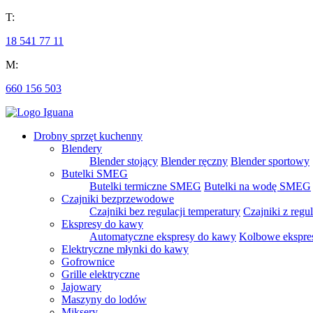
T:
18 541 77 11
M:
660 156 503
Drobny sprzęt kuchenny
Blendery
Blender stojący
Blender ręczny
Blender sportowy
Butelki SMEG
Butelki termiczne SMEG
Butelki na wodę SMEG
Czajniki bezprzewodowe
Czajniki bez regulacji temperatury
Czajniki z regu
Ekspresy do kawy
Automatyczne ekspresy do kawy
Kolbowe ekspre
Elektryczne młynki do kawy
Gofrownice
Grille elektryczne
Jajowary
Maszyny do lodów
Miksery