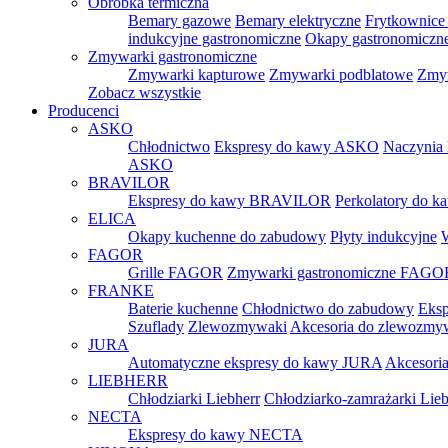
Obróbka termiczna
Bemary gazowe
Bemary elektryczne
Frytkownice 
indukcyjne gastronomiczne
Okapy gastronomiczn
Zmywarki gastronomiczne
Zmywarki kapturowe
Zmywarki podblatowe
Zmyw
Zobacz wszystkie
Producenci
ASKO
Chłodnictwo
Ekspresy do kawy ASKO
Naczynia
ASKO
BRAVILOR
Ekspresy do kawy BRAVILOR
Perkolatory do
ELICA
Okapy kuchenne do zabudowy
Płyty indukcyjne
FAGOR
Grille FAGOR
Zmywarki gastronomiczne FAGO
FRANKE
Baterie kuchenne
Chłodnictwo do zabudowy
Eksp
Szuflady
Zlewozmywaki
Akcesoria do zlewozm
JURA
Automatyczne ekspresy do kawy JURA
Akcesori
LIEBHERR
Chłodziarki Liebherr
Chłodziarko-zamrażarki Lieb
NECTA
Ekspresy do kawy NECTA