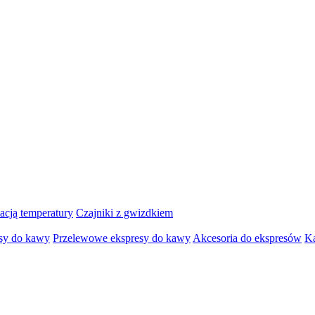
lacją temperatury
Czajniki z gwizdkiem
sy do kawy
Przelewowe ekspresy do kawy
Akcesoria do ekspresów
K