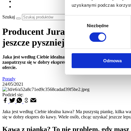
uzyskanymi podczas korzysta
Szukaj
Wybór
Niezbędne
zgody
Producent Jura to nie tylko eks
jeszcze pyszniejsza!
Jaka jest według Ciebie idealna kawa? Ma puszystą piankę, kilk
Odmowa
zaopatrzysz się w dobry ekspres do kawy. Wiele osób, chcąc uzys
ofercie.
Porady
24/05/2021
Podziel się:
Jaka jest według Ciebie idealna kawa? Ma puszystą piankę, kilka w
się w dobry ekspres do kawy. Wiele osób, chcąc uzyskać jeszcze leps
Kawa z pianką? To nie problem, gdy masz 