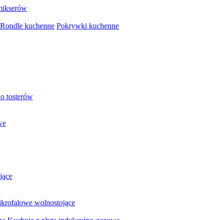
mikserów
Rondle kuchenne
Pokrywki kuchenne
o tosterów
we
jące
krofalowe wolnostojące