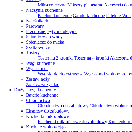
Miksery ręczne
Miksery planetarne
Akcesoria do 
Naczynia kuchenne
Patelnie kuchenne
Garnki kuchenne
Patelnie Wok
Naleśnikarki
Parowary
Przenośne płyty indukcyjne
Saturatory do wody
Spieniacze do mleka
Szatkownice
Tostery
Toster na 2 kromki
Toster na 4 kromki
Akcesoria d
Wagi kuchenne
Wyciskarka
Wyciskarki do cytrusów
Wyciskarki wolnoobroto
Zestaw noży
Zobacz wszystkie
Duży sprzęt kuchenny
Baterie kuchenne
Chłodnictwo
Chłodnictwo do zabudowy
Chłodnictwo wolnosto
Ekspresy do zabudowy
Kuchenki mikrofalowe
Kuchenki mikrofalowe do zabudowy
Kuchenki mi
Kuchnie wolnostojące