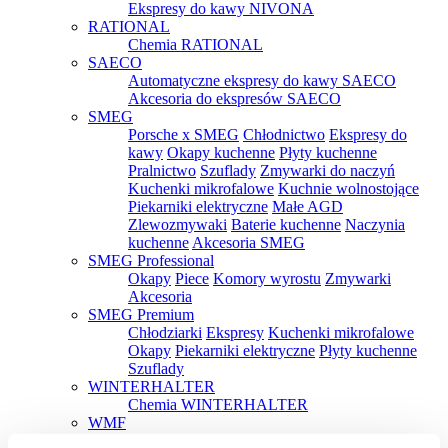
Ekspresy do kawy NIVONA
RATIONAL
Chemia RATIONAL
SAECO
Automatyczne ekspresy do kawy SAECO
Akcesoria do ekspresów SAECO
SMEG
Porsche x SMEG
Chłodnictwo
Ekspresy do
kawy
Okapy kuchenne
Płyty kuchenne
Pralnictwo
Szuflady
Zmywarki do naczyń
Kuchenki mikrofalowe
Kuchnie wolnostojące
Piekarniki elektryczne
Małe AGD
Zlewozmywaki
Baterie kuchenne
Naczynia
kuchenne
Akcesoria SMEG
SMEG Professional
Okapy
Piece
Komory wyrostu
Zmywarki
Akcesoria
SMEG Premium
Chłodziarki
Ekspresy
Kuchenki mikrofalowe
Okapy
Piekarniki elektryczne
Płyty kuchenne
Szuflady
WINTERHALTER
Chemia WINTERHALTER
WMF
Czajniki WMF
Tostery WMF
Parowary WMF