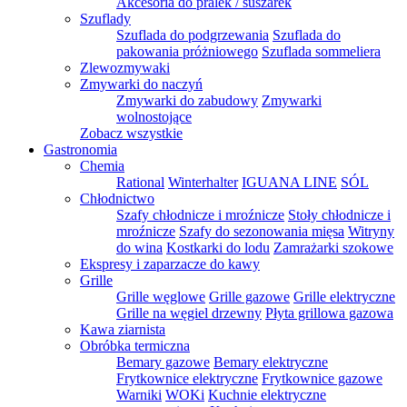
Akcesoria do pralek / suszarek
Szuflady
Szuflada do podgrzewania
Szuflada do
pakowania próżniowego
Szuflada sommeliera
Zlewozmywaki
Zmywarki do naczyń
Zmywarki do zabudowy
Zmywarki
wolnostojące
Zobacz wszystkie
Gastronomia
Chemia
Rational
Winterhalter
IGUANA LINE
SÓL
Chłodnictwo
Szafy chłodnicze i mroźnicze
Stoły chłodnicze i
mroźnicze
Szafy do sezonowania mięsa
Witryny
do wina
Kostkarki do lodu
Zamrażarki szokowe
Ekspresy i zaparzacze do kawy
Grille
Grille węglowe
Grille gazowe
Grille elektryczne
Grille na węgiel drzewny
Płyta grillowa gazowa
Kawa ziarnista
Obróbka termiczna
Bemary gazowe
Bemary elektryczne
Frytkownice elektryczne
Frytkownice gazowe
Warniki
WOKi
Kuchnie elektryczne