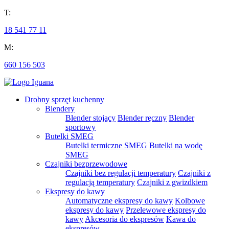
T:
18 541 77 11
M:
660 156 503
Drobny sprzęt kuchenny
Blendery
Blender stojący
Blender ręczny
Blender
sportowy
Butelki SMEG
Butelki termiczne SMEG
Butelki na wodę
SMEG
Czajniki bezprzewodowe
Czajniki bez regulacji temperatury
Czajniki z
regulacją temperatury
Czajniki z gwizdkiem
Ekspresy do kawy
Automatyczne ekspresy do kawy
Kolbowe
ekspresy do kawy
Przelewowe ekspresy do
kawy
Akcesoria do ekspresów
Kawa do
ekspresów