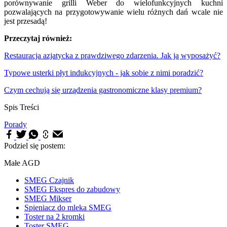
porównywanie grilli Weber do wielofunkcyjnych kuchni
pozwalających na przygotowywanie wielu różnych dań wcale nie
jest przesadą!
Przeczytaj również:
Restauracja azjatycka z prawdziwego zdarzenia. Jak ją wyposażyć?
Typowe usterki płyt indukcyjnych - jak sobie z nimi poradzić?
Czym cechują się urządzenia gastronomiczne klasy premium?
Spis Treści
Porady
Podziel się postem:
Małe AGD
SMEG Czajnik
SMEG Ekspres do zabudowy
SMEG Mikser
Spieniacz do mleka SMEG
Toster na 2 kromki
Toster SMEG