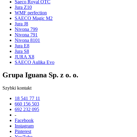
Saeco Royal OTC
Jura Z10
WMF perfection
SAECO Magic M2
Jura J8
Nivona 799
Nivona 791
Nivona 8101
Jura E8
Jura S8
JURA X8
SAECO Aulika Evo
Grupa Iguana Sp. z o. o.
Szybki kontakt
18 541 77 11
660 156 503
692 232 095
-
Facebook
Instagram
Pinterest
YouTube