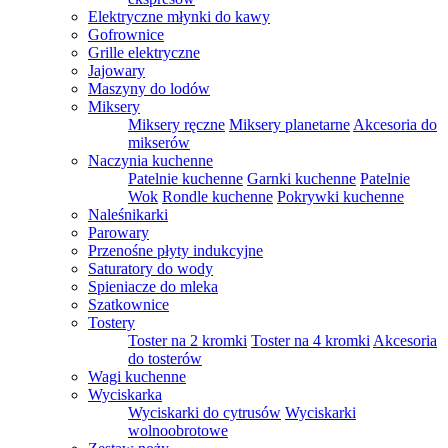
Elektryczne młynki do kawy
Gofrownice
Grille elektryczne
Jajowary
Maszyny do lodów
Miksery
Miksery ręczne
Miksery planetarne
Akcesoria do
mikserów
Naczynia kuchenne
Patelnie kuchenne
Garnki kuchenne
Patelnie
Wok
Rondle kuchenne
Pokrywki kuchenne
Naleśnikarki
Parowary
Przenośne płyty indukcyjne
Saturatory do wody
Spieniacze do mleka
Szatkownice
Tostery
Toster na 2 kromki
Toster na 4 kromki
Akcesoria
do tosterów
Wagi kuchenne
Wyciskarka
Wyciskarki do cytrusów
Wyciskarki
wolnoobrotowe