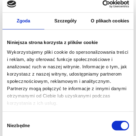
Grille WMF
Opiekacze WMF
Wyciskarki WMF
Blendery WMF
Roboty kuchenne, miksery
WMF
Krajalnice, szatkownice WMF
Gofrownice WMF
Maszynki do lodów WMF
Zgoda
Szczegóły
O plikach cookies
Ekspresy do kawy WMF
Jajowary WMF
Młynki
do kawy WMF
Młynki do kawy WMF
Płyty
indukcyjne WMF
Urządzenia do suszenia i
gotowania WMF
Cooler na wino WMF
Niniejsza strona korzysta z plików cookie
Pakowarki i zgrzewarki WMF
Naleśnikarki
Wykorzystujemy pliki cookie do spersonalizowania treści
WMF
Spieniacze do mleka WMF
Płyty snack
master WMF
Akcesoria WMF
Zestawy noży
i reklam, aby oferować funkcje społecznościowe i
WMF
analizować ruch w naszej witrynie. Informacje o tym, jak
Zobacz wszystkie
korzystasz z naszej witryny, udostępniamy partnerom
Promocje
Nowości
społecznościowym, reklamowym i analitycznym.
Zestawy
Partnerzy mogą połączyć te informacje z innymi danymi
otrzymanymi od Ciebie lub uzyskanymi podczas
korzystania z ich usług.
Szukaj
Wybór
Niezbędne
zgody
Grille marki Weber, czyli