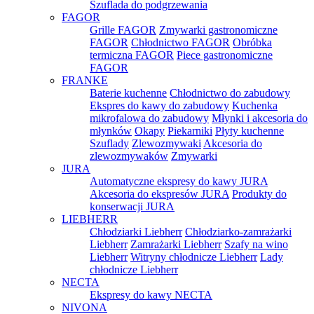
Szuflada do podgrzewania
FAGOR
Grille FAGOR
Zmywarki gastronomiczne
FAGOR
Chłodnictwo FAGOR
Obróbka
termiczna FAGOR
Piece gastronomiczne
FAGOR
FRANKE
Baterie kuchenne
Chłodnictwo do zabudowy
Ekspres do kawy do zabudowy
Kuchenka
mikrofalowa do zabudowy
Młynki i akcesoria do
młynków
Okapy
Piekarniki
Płyty kuchenne
Szuflady
Zlewozmywaki
Akcesoria do
zlewozmywaków
Zmywarki
JURA
Automatyczne ekspresy do kawy JURA
Akcesoria do ekspresów JURA
Produkty do
konserwacji JURA
LIEBHERR
Chłodziarki Liebherr
Chłodziarko-zamrażarki
Liebherr
Zamrażarki Liebherr
Szafy na wino
Liebherr
Witryny chłodnicze Liebherr
Lady
chłodnicze Liebherr
NECTA
Ekspresy do kawy NECTA
NIVONA