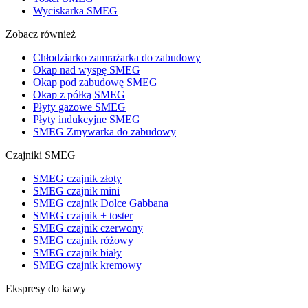
Wyciskarka SMEG
Zobacz również
Chłodziarko zamrażarka do zabudowy
Okap nad wyspę SMEG
Okap pod zabudowę SMEG
Okap z półką SMEG
Płyty gazowe SMEG
Płyty indukcyjne SMEG
SMEG Zmywarka do zabudowy
Czajniki SMEG
SMEG czajnik złoty
SMEG czajnik mini
SMEG czajnik Dolce Gabbana
SMEG czajnik + toster
SMEG czajnik czerwony
SMEG czajnik różowy
SMEG czajnik biały
SMEG czajnik kremowy
Ekspresy do kawy