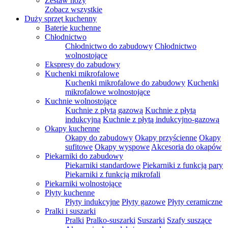
Zestaw noży
Zobacz wszystkie
Duży sprzęt kuchenny
Baterie kuchenne
Chłodnictwo
Chłodnictwo do zabudowy
Chłodnictwo
wolnostojące
Ekspresy do zabudowy
Kuchenki mikrofalowe
Kuchenki mikrofalowe do zabudowy
Kuchenki
mikrofalowe wolnostojące
Kuchnie wolnostojące
Kuchnie z płytą gazową
Kuchnie z płytą
indukcyjną
Kuchnie z płytą indukcyjno-gazową
Okapy kuchenne
Okapy do zabudowy
Okapy przyścienne
Okapy
sufitowe
Okapy wyspowe
Akcesoria do okapów
Piekarniki do zabudowy
Piekarniki standardowe
Piekarniki z funkcją pary
Piekarniki z funkcją mikrofali
Piekarniki wolnostojące
Płyty kuchenne
Płyty indukcyjne
Płyty gazowe
Płyty ceramiczne
Pralki i suszarki
Pralki
Pralko-suszarki
Suszarki
Szafy suszące