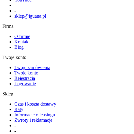
-
-
sklep@iguana.pl
Firma
O firmie
Kontakt
Blog
Twoje konto
Twoje zamówienia
Twoje konto
Rejestracja
Logowanie
Sklep
Czas i koszta dostawy
Raty
Informacje o leasingu
Zwroty i reklamacje
-
-