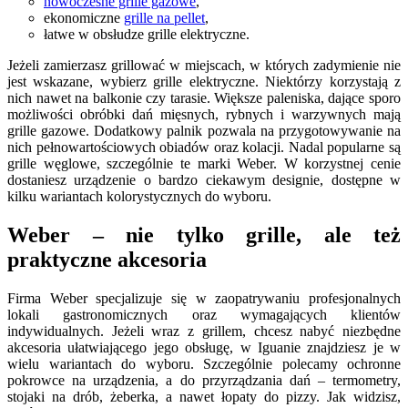
nowoczesne grille gazowe
,
ekonomiczne
grille na pellet
,
łatwe w obsłudze grille elektryczne.
Jeżeli zamierzasz grillować w miejscach, w których zadymienie nie
jest wskazane, wybierz grille elektryczne. Niektórzy korzystają z
nich nawet na balkonie czy tarasie. Większe paleniska, dające sporo
możliwości obróbki dań mięsnych, rybnych i warzywnych mają
grille gazowe. Dodatkowy palnik pozwala na przygotowywanie na
nich pełnowartościowych obiadów oraz kolacji. Nadal popularne są
grille węglowe, szczególnie te marki Weber. W korzystnej cenie
dostaniesz urządzenie o bardzo ciekawym designie, dostępne w
kilku wariantach kolorystycznych do wyboru.
Weber – nie tylko grille, ale też
praktyczne akcesoria
Firma Weber specjalizuje się w zaopatrywaniu profesjonalnych
lokali gastronomicznych oraz wymagających klientów
indywidualnych. Jeżeli wraz z grillem, chcesz nabyć niezbędne
akcesoria ułatwiającego jego obsługę, w Iguanie znajdziesz je w
wielu wariantach do wyboru. Szczególnie polecamy ochronne
pokrowce na urządzenia, a do przyrządzania dań – termometry,
stojaki na drób, żeberka, a nawet łopaty do pizzy. Jak widzisz,