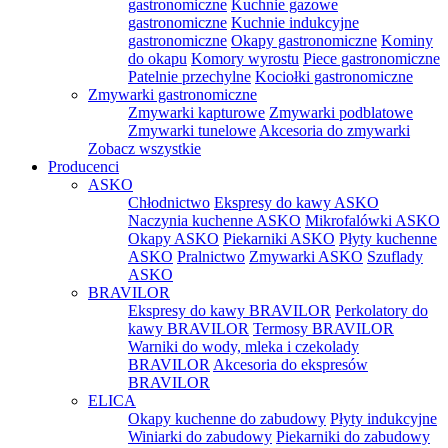
gastronomiczne
Kuchnie gazowe
gastronomiczne
Kuchnie indukcyjne
gastronomiczne
Okapy gastronomiczne
Kominy
do okapu
Komory wyrostu
Piece gastronomiczne
Patelnie przechylne
Kociołki gastronomiczne
Zmywarki gastronomiczne
Zmywarki kapturowe
Zmywarki podblatowe
Zmywarki tunelowe
Akcesoria do zmywarki
Zobacz wszystkie
Producenci
ASKO
Chłodnictwo
Ekspresy do kawy ASKO
Naczynia kuchenne ASKO
Mikrofalówki ASKO
Okapy ASKO
Piekarniki ASKO
Płyty kuchenne
ASKO
Pralnictwo
Zmywarki ASKO
Szuflady
ASKO
BRAVILOR
Ekspresy do kawy BRAVILOR
Perkolatory do
kawy BRAVILOR
Termosy BRAVILOR
Warniki do wody, mleka i czekolady
BRAVILOR
Akcesoria do ekspresów
BRAVILOR
ELICA
Okapy kuchenne do zabudowy
Płyty indukcyjne
Winiarki do zabudowy
Piekarniki do zabudowy