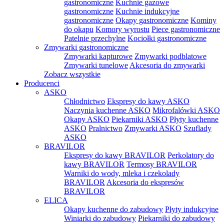
gastronomiczne
Kuchnie gazowe
gastronomiczne
Kuchnie indukcyjne
gastronomiczne
Okapy gastronomiczne
Kominy
do okapu
Komory wyrostu
Piece gastronomiczne
Patelnie przechylne
Kociołki gastronomiczne
Zmywarki gastronomiczne
Zmywarki kapturowe
Zmywarki podblatowe
Zmywarki tunelowe
Akcesoria do zmywarki
Zobacz wszystkie
Producenci
ASKO
Chłodnictwo
Ekspresy do kawy ASKO
Naczynia kuchenne ASKO
Mikrofalówki ASKO
Okapy ASKO
Piekarniki ASKO
Płyty kuchenne
ASKO
Pralnictwo
Zmywarki ASKO
Szuflady
ASKO
BRAVILOR
Ekspresy do kawy BRAVILOR
Perkolatory do
kawy BRAVILOR
Termosy BRAVILOR
Warniki do wody, mleka i czekolady
BRAVILOR
Akcesoria do ekspresów
BRAVILOR
ELICA
Okapy kuchenne do zabudowy
Płyty indukcyjne
Winiarki do zabudowy
Piekarniki do zabudowy