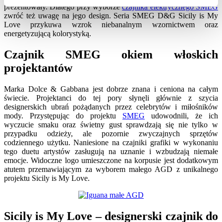
prezentowały. Dlatego przy wyborze
czajnika elektrycznego SMEG
zwróć też uwagę na jego design. Seria SMEG D&G Sicily is My
Love przykuwa wzrok niebanalnym wzornictwem oraz
energetyzującą kolorystyką.
Czajnik SMEG okiem włoskich
projektantów
Marka Dolce & Gabbana jest dobrze znana i ceniona na całym
świecie. Projektanci do tej pory słynęli głównie z szycia
designerskich ubrań pożądanych przez celebrytów i miłośników
mody. Przystępując do projektu
SMEG
udowodnili, że ich
wyczucie smaku oraz świetny gust sprawdzają się nie tylko w
przypadku odzieży, ale pozornie zwyczajnych sprzętów
codziennego użytku. Naniesione na czajniki grafiki w wykonaniu
tego duetu artystów zasługują na uznanie i wzbudzają niemałe
emocje. Widoczne logo umieszczone na korpusie jest dodatkowym
atutem przemawiającym za wyborem małego AGD z unikalnego
projektu Sicily is My Love.
Sicily is My Love – designerski czajnik do