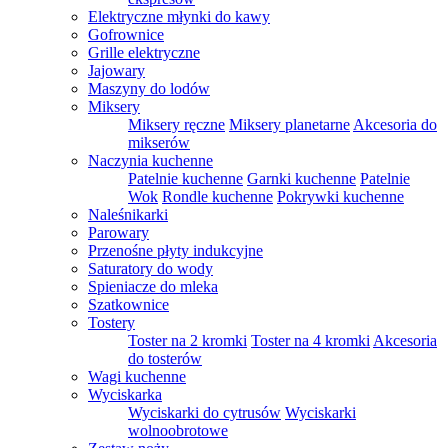
Elektryczne młynki do kawy
Gofrownice
Grille elektryczne
Jajowary
Maszyny do lodów
Miksery
Miksery ręczne
Miksery planetarne
Akcesoria do
mikserów
Naczynia kuchenne
Patelnie kuchenne
Garnki kuchenne
Patelnie
Wok
Rondle kuchenne
Pokrywki kuchenne
Naleśnikarki
Parowary
Przenośne płyty indukcyjne
Saturatory do wody
Spieniacze do mleka
Szatkownice
Tostery
Toster na 2 kromki
Toster na 4 kromki
Akcesoria
do tosterów
Wagi kuchenne
Wyciskarka
Wyciskarki do cytrusów
Wyciskarki
wolnoobrotowe