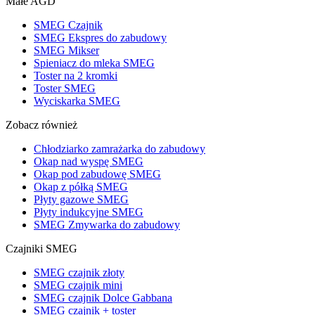
Małe AGD
SMEG Czajnik
SMEG Ekspres do zabudowy
SMEG Mikser
Spieniacz do mleka SMEG
Toster na 2 kromki
Toster SMEG
Wyciskarka SMEG
Zobacz również
Chłodziarko zamrażarka do zabudowy
Okap nad wyspę SMEG
Okap pod zabudowę SMEG
Okap z półką SMEG
Płyty gazowe SMEG
Płyty indukcyjne SMEG
SMEG Zmywarka do zabudowy
Czajniki SMEG
SMEG czajnik złoty
SMEG czajnik mini
SMEG czajnik Dolce Gabbana
SMEG czajnik + toster