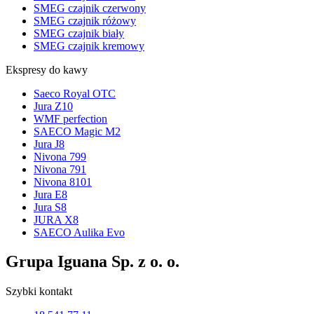
SMEG czajnik czerwony
SMEG czajnik różowy
SMEG czajnik biały
SMEG czajnik kremowy
Ekspresy do kawy
Saeco Royal OTC
Jura Z10
WMF perfection
SAECO Magic M2
Jura J8
Nivona 799
Nivona 791
Nivona 8101
Jura E8
Jura S8
JURA X8
SAECO Aulika Evo
Grupa Iguana Sp. z o. o.
Szybki kontakt