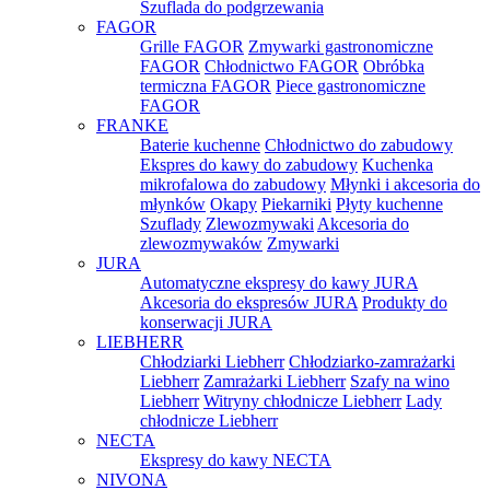
Szuflada do podgrzewania
FAGOR
Grille FAGOR
Zmywarki gastronomiczne
FAGOR
Chłodnictwo FAGOR
Obróbka
termiczna FAGOR
Piece gastronomiczne
FAGOR
FRANKE
Baterie kuchenne
Chłodnictwo do zabudowy
Ekspres do kawy do zabudowy
Kuchenka
mikrofalowa do zabudowy
Młynki i akcesoria do
młynków
Okapy
Piekarniki
Płyty kuchenne
Szuflady
Zlewozmywaki
Akcesoria do
zlewozmywaków
Zmywarki
JURA
Automatyczne ekspresy do kawy JURA
Akcesoria do ekspresów JURA
Produkty do
konserwacji JURA
LIEBHERR
Chłodziarki Liebherr
Chłodziarko-zamrażarki
Liebherr
Zamrażarki Liebherr
Szafy na wino
Liebherr
Witryny chłodnicze Liebherr
Lady
chłodnicze Liebherr
NECTA
Ekspresy do kawy NECTA
NIVONA