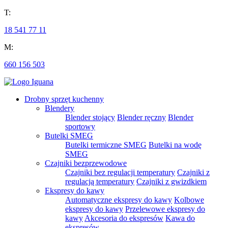
T:
18 541 77 11
M:
660 156 503
Drobny sprzęt kuchenny
Blendery
Blender stojący
Blender ręczny
Blender
sportowy
Butelki SMEG
Butelki termiczne SMEG
Butelki na wodę
SMEG
Czajniki bezprzewodowe
Czajniki bez regulacji temperatury
Czajniki z
regulacją temperatury
Czajniki z gwizdkiem
Ekspresy do kawy
Automatyczne ekspresy do kawy
Kolbowe
ekspresy do kawy
Przelewowe ekspresy do
kawy
Akcesoria do ekspresów
Kawa do
ekspresów