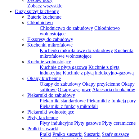
Zestaw noży
Zobacz wszystkie
Duży sprzęt kuchenny
Baterie kuchenne
Chłodnictwo
Chłodnictwo do zabudowy
Chłodnictwo
wolnostojące
Ekspresy do zabudowy
Kuchenki mikrofalowe
Kuchenki mikrofalowe do zabudowy
Kuchenki
mikrofalowe wolnostojące
Kuchnie wolnostojące
Kuchnie z płytą gazową
Kuchnie z płytą
indukcyjną
Kuchnie z płytą indukcyjno-gazową
Okapy kuchenne
Okapy do zabudowy
Okapy przyścienne
Okapy
sufitowe
Okapy wyspowe
Akcesoria do okapów
Piekarniki do zabudowy
Piekarniki standardowe
Piekarniki z funkcją pary
Piekarniki z funkcją mikrofali
Piekarniki wolnostojące
Płyty kuchenne
Płyty indukcyjne
Płyty gazowe
Płyty ceramiczne
Pralki i suszarki
Pralki
Pralko-suszarki
Suszarki
Szafy suszące