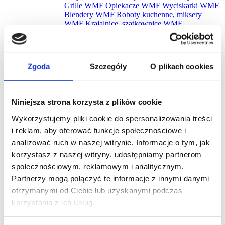
Grille WMF
Opiekacze WMF
Wyciskarki WMF
Blendery WMF
Roboty kuchenne, miksery
WMF
Krajalnice, szatkownice WMF
Gofrownice WMF
Maszynki do lodów WMF
Ekspresy do kawy WMF
Jajowary WMF
Młynki
do kawy WMF
Młynki do kawy WMF
Płyty
indukcyjne WMF
Urządzenia do suszenia i
Zgoda
Szczegóły
O plikach cookies
gotowania WMF
Cooler na wino WMF
Pakowarki i zgrzewarki WMF
Naleśnikarki
WMF
Spieniacze do mleka WMF
Płyty snack
master WMF
Akcesoria WMF
Zestawy noży
Niniejsza strona korzysta z plików cookie
WMF
Zobacz wszystkie
Wykorzystujemy pliki cookie do spersonalizowania treści
Promocje
i reklam, aby oferować funkcje społecznościowe i
Nowości
Zestawy
analizować ruch w naszej witrynie. Informacje o tym, jak
korzystasz z naszej witryny, udostępniamy partnerom
społecznościowym, reklamowym i analitycznym.
Partnerzy mogą połączyć te informacje z innymi danymi
otrzymanymi od Ciebie lub uzyskanymi podczas
Szukaj
korzystania z ich usług.
Czajnik elektryczny Smeg