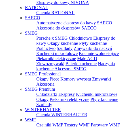
Ekspresy do kawy NIVONA
RATIONAL
Chemia RATIONAL
SAECO
Automatyczne ekspresy do kawy SAECO
Akcesoria do ekspresów SAECO
SMEG
Porsche x SMEG
Chłodnictwo
Ekspresy do
kawy
Okapy kuchenne
Płyty kuchenne
Pralnictwo
Szuflady
Zmywarki do naczyń
Kuchenki mikrofalowe
Kuchnie wolnostojące
Piekarniki elektryczne
Małe AGD
Zlewozmywaki
Baterie kuchenne
Naczynia
kuchenne
Akcesoria SMEG
SMEG Professional
Okapy
Piece
Komory wyrostu
Zmywarki
Akcesoria
SMEG Premium
Chłodziarki
Ekspresy
Kuchenki mikrofalowe
Okapy
Piekarniki elektryczne
Płyty kuchenne
Szuflady
WINTERHALTER
Chemia WINTERHALTER
WMF
Czajniki WMF
Tostery WMF
Parowary WMF