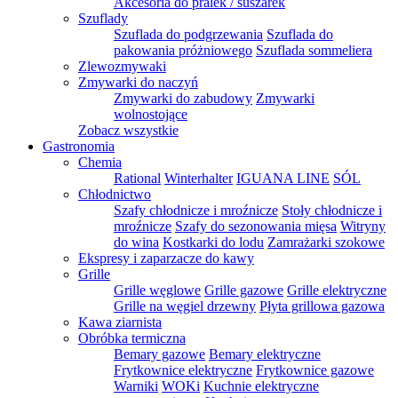
Akcesoria do pralek / suszarek
Szuflady
Szuflada do podgrzewania
Szuflada do
pakowania próżniowego
Szuflada sommeliera
Zlewozmywaki
Zmywarki do naczyń
Zmywarki do zabudowy
Zmywarki
wolnostojące
Zobacz wszystkie
Gastronomia
Chemia
Rational
Winterhalter
IGUANA LINE
SÓL
Chłodnictwo
Szafy chłodnicze i mroźnicze
Stoły chłodnicze i
mroźnicze
Szafy do sezonowania mięsa
Witryny
do wina
Kostkarki do lodu
Zamrażarki szokowe
Ekspresy i zaparzacze do kawy
Grille
Grille węglowe
Grille gazowe
Grille elektryczne
Grille na węgiel drzewny
Płyta grillowa gazowa
Kawa ziarnista
Obróbka termiczna
Bemary gazowe
Bemary elektryczne
Frytkownice elektryczne
Frytkownice gazowe
Warniki
WOKi
Kuchnie elektryczne