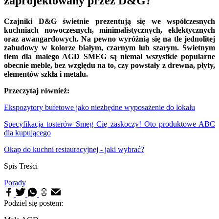
zaprojektowany przez D&G?
Czajniki D&G świetnie prezentują się we współczesnych
kuchniach nowoczesnych, minimalistycznych, eklektycznych
oraz awangardowych. Na pewno wyróżnią się na tle jednolitej
zabudowy w kolorze białym, czarnym lub szarym. Świetnym
tłem dla małego AGD SMEG są niemal wszystkie popularne
obecnie meble, bez względu na to, czy powstały z drewna, płyty,
elementów szkła i metalu.
Przeczytaj również:
Ekspozytory bufetowe jako niezbędne wyposażenie do lokalu
Specyfikacja tosterów Smeg Cię zaskoczy! Oto produktowe ABC
dla kupującego
Okap do kuchni restauracyjnej - jaki wybrać?
Spis Treści
Porady
Podziel się postem: