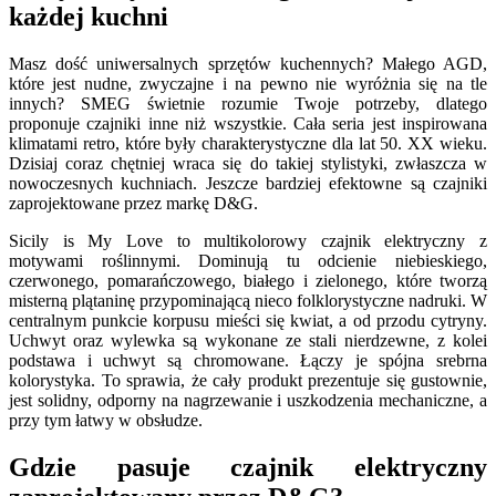
każdej kuchni
Masz dość uniwersalnych sprzętów kuchennych? Małego AGD,
które jest nudne, zwyczajne i na pewno nie wyróżnia się na tle
innych? SMEG świetnie rozumie Twoje potrzeby, dlatego
proponuje czajniki inne niż wszystkie. Cała seria jest inspirowana
klimatami retro, które były charakterystyczne dla lat 50. XX wieku.
Dzisiaj coraz chętniej wraca się do takiej stylistyki, zwłaszcza w
nowoczesnych kuchniach. Jeszcze bardziej efektowne są czajniki
zaprojektowane przez markę D&G.
Sicily is My Love to multikolorowy czajnik elektryczny z
motywami roślinnymi. Dominują tu odcienie niebieskiego,
czerwonego, pomarańczowego, białego i zielonego, które tworzą
misterną plątaninę przypominającą nieco folklorystyczne nadruki. W
centralnym punkcie korpusu mieści się kwiat, a od przodu cytryny.
Uchwyt oraz wylewka są wykonane ze stali nierdzewne, z kolei
podstawa i uchwyt są chromowane. Łączy je spójna srebrna
kolorystyka. To sprawia, że cały produkt prezentuje się gustownie,
jest solidny, odporny na nagrzewanie i uszkodzenia mechaniczne, a
przy tym łatwy w obsłudze.
Gdzie pasuje czajnik elektryczny