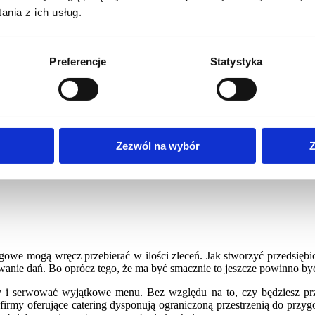
nia z ich usług.
Preferencje
Statystyka
sne wyposażenie, czyli podstawo
ingowe mogą wręcz przebierać w ilości zleceń. Jak stworzyć przed
Zezwól na wybór
Z
ego przygotowywanie dań. Bo oprócz tego, że ma być smacznie to
owe mogą wręcz przebierać w ilości zleceń. Jak stworzyć przedsiębior
nie dań. Bo oprócz tego, że ma być smacznie to jeszcze powinno być
dy i serwować wyjątkowe menu. Bez względu na to, czy będziesz p
irmy oferujące catering dysponują ograniczoną przestrzenią do przyg