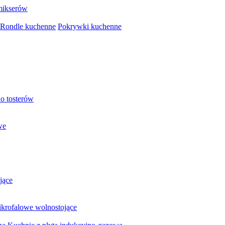
mikserów
Rondle kuchenne
Pokrywki kuchenne
o tosterów
we
jące
krofalowe wolnostojące