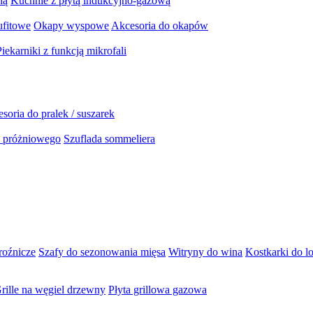
ną
Kuchnie z płytą indukcyjno-gazową
ufitowe
Okapy wyspowe
Akcesoria do okapów
Piekarniki z funkcją mikrofali
soria do pralek / suszarek
a próżniowego
Szuflada sommeliera
roźnicze
Szafy do sezonowania mięsa
Witryny do wina
Kostkarki do l
rille na węgiel drzewny
Płyta grillowa gazowa