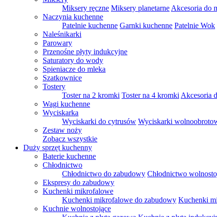
Miksery ręczne
Miksery planetarne
Akcesoria do 
Naczynia kuchenne
Patelnie kuchenne
Garnki kuchenne
Patelnie Wok
Naleśnikarki
Parowary
Przenośne płyty indukcyjne
Saturatory do wody
Spieniacze do mleka
Szatkownice
Tostery
Toster na 2 kromki
Toster na 4 kromki
Akcesoria d
Wagi kuchenne
Wyciskarka
Wyciskarki do cytrusów
Wyciskarki wolnoobroto
Zestaw noży
Zobacz wszystkie
Duży sprzęt kuchenny
Baterie kuchenne
Chłodnictwo
Chłodnictwo do zabudowy
Chłodnictwo wolnosto
Ekspresy do zabudowy
Kuchenki mikrofalowe
Kuchenki mikrofalowe do zabudowy
Kuchenki mi
Kuchnie wolnostojące