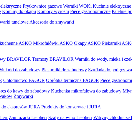
elektryczne
Frytkownice gazowe
Warniki
WOKi
Kuchnie elektryczne
e
Kominy do okapu
Komory wyrostu
Piece gastronomiczne
Patelnie p
arki tunelowe
Akcesoria do zmywarki
 kuchenne ASKO
Mikrofalówki ASKO
Okapy ASKO
Piekarniki AS
 kawy BRAVILOR
Termosy BRAVILOR
Warniki do wody, mleka i c
Winiarki do zabudowy
Piekarniki do zabudowy
Szuflada do podgrzewa
R
Chłodnictwo FAGOR
Obróbka termiczna FAGOR
Piece gastrono
res do kawy do zabudowy
Kuchenka mikrofalowa do zabudowy
Młyn
ywaków
Zmywarki
a do ekspresów JURA
Produkty do konserwacji JURA
herr
Zamrażarki Liebherr
Szafy na wino Liebherr
Witryny chłodnicze 