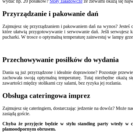
wydać np. 20 posiłków?
Stoły załadowcze
ze zlewami okażą się naj
Przyrządzanie i pakowanie dań
Zajmujesz się przyrządzaniem i pakowaniem dań na wynos? Jesteś o
które ułatwią przygotowywanie i serwowanie dań. Jeśli serwujesz k
pucharki. W trosce o optymalną temperaturę zainwestuj w lampy grze
Przechowywanie posiłków do wydania
Dania są już przyrządzone i idealnie doprawione? Pozostaje przewieź
zachowała swoją optymalną temperaturę. Tutaj niezbędne okażą s
zawartości między stolikami czy salami, bez ryzyka jej rozlania.
Obsługa cateringowa imprez
Zajmujesz się cateringiem, dostarczając jedzenie na dowóz? Może nads
zasiądą goście.
Chyba że przyjęcie będzie w stylu standing party wtedy w c
plamoodpornym obrusem.