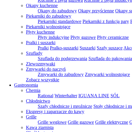
Kuchnie z płytą gazową
Kuchnie z płytą indukcyj
Okapy kuchenne
Okapy do zabudowy
Okapy przyścienne
Okapy s
Piekarniki do zabudowy
Piekarniki standardowe
Piekarniki z funkcją pary
Piekarniki wolnostojące
Płyty kuchenne
Płyty indukcyjne
Płyty gazowe
Płyty ceramiczne
Pralki i suszarki
Pralki
Pralko-suszarki
Suszarki
Szafy suszące
Akce
Szuflady
Szuflada do podgrzewania
Szuflada do pakowani
Zlewozmywaki
Zmywarki do naczyń
Zmywarki do zabudowy
Zmywarki wolnostojące
Zobacz wszystkie
Gastronomia
Chemia
Rational
Winterhalter
IGUANA LINE
SÓL
Chłodnictwo
Szafy chłodnicze i mroźnicze
Stoły chłodnicze i m
Ekspresy i zaparzacze do kawy
Grille
Grille węglowe
Grille gazowe
Grille elektryczne
G
Kawa ziarnista