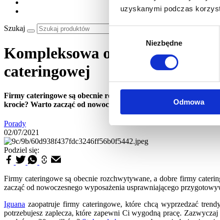
uzyskanymi podczas korzysta
Szukaj
Wybór
Niezbędne
zgody
Kompleksowa obsługa i nowocze
cateringowej
Firmy cateringowe są obecnie rozchwytywane, a dobre firmy cater
Odmowa
krocie? Warto zacząć od nowoczesnego wyposażenia usprawniając
Porady
02/07/2021
Podziel się:
Firmy cateringowe są obecnie rozchwytywane, a dobre firmy catering
zacząć od nowoczesnego wyposażenia usprawniającego przygotowywa
Iguana
zaopatruje firmy cateringowe, które chcą wyprzedzać tren
potrzebujesz zaplecza, które zapewni Ci wygodną pracę. Zazwyczaj f