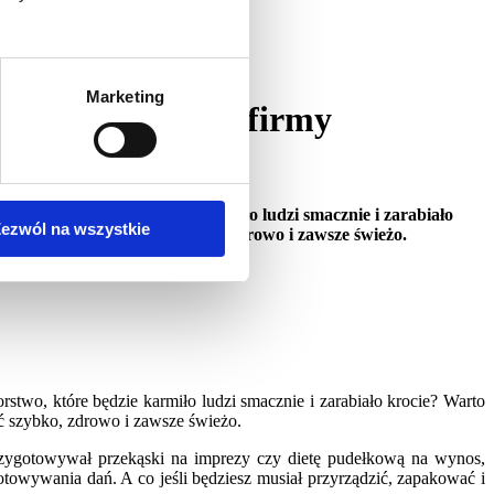
Marketing
we cechy dobrej firmy
siębiorstwo, które będzie karmiło ludzi smacznie i zarabiało
ezwól na wszystkie
 jeszcze powinno być szybko, zdrowo i zawsze świeżo.
stwo, które będzie karmiło ludzi smacznie i zarabiało krocie? Warto
 szybko, zdrowo i zawsze świeżo.
rzygotowywał przekąski na imprezy czy dietę pudełkową na wynos,
otowywania dań. A co jeśli będziesz musiał przyrządzić, zapakować i