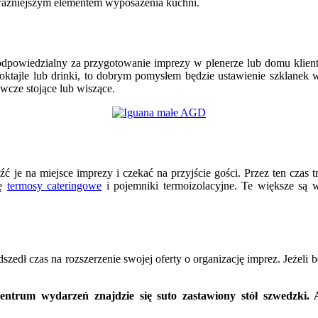
ważniejszym elementem wyposażenia kuchni.
dpowiedzialny za przygotowanie imprezy w plenerze lub domu klienta?
oktajle lub drinki, to dobrym pomysłem będzie ustawienie szklanek w 
wcze stojące lub wiszące.
ć je na miejsce imprezy i czekać na przyjście gości. Przez ten czas 
ię
termosy cateringowe
i pojemniki termoizolacyjne. Te większe są 
zedł czas na rozszerzenie swojej oferty o organizację imprez. Jeżeli 
entrum wydarzeń znajdzie się suto zastawiony stół szwedzki. A