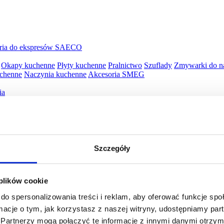
ria do ekspresów SAECO
Okapy kuchenne
Płyty kuchenne
Pralnictwo
Szuflady
Zmywarki do n
uchenne
Naczynia kuchenne
Akcesoria SMEG
ia
py
Piekarniki elektryczne
Płyty kuchenne
Szuflady
ille WMF
Opiekacze WMF
Wyciskarki WMF
Blendery WMF
Roboty 
Szczegóły
awy WMF
Jajowary WMF
Młynki do kawy WMF
Młynki do kawy W
WMF
Naleśnikarki WMF
Spieniacze do mleka WMF
Płyty snack maste
 plików cookie
do spersonalizowania treści i reklam, aby oferować funkcje sp
ormacje o tym, jak korzystasz z naszej witryny, udostępniamy p
Partnerzy mogą połączyć te informacje z innymi danymi otrzym