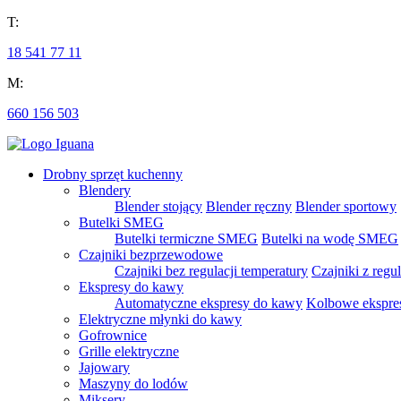
T:
18 541 77 11
M:
660 156 503
Drobny sprzęt kuchenny
Blendery
Blender stojący
Blender ręczny
Blender sportowy
Butelki SMEG
Butelki termiczne SMEG
Butelki na wodę SMEG
Czajniki bezprzewodowe
Czajniki bez regulacji temperatury
Czajniki z regu
Ekspresy do kawy
Automatyczne ekspresy do kawy
Kolbowe ekspre
Elektryczne młynki do kawy
Gofrownice
Grille elektryczne
Jajowary
Maszyny do lodów
Miksery