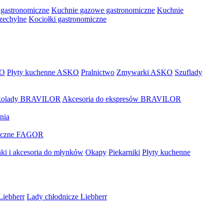
 gastronomiczne
Kuchnie gazowe gastronomiczne
Kuchnie
rzechylne
Kociołki gastronomiczne
KO
Płyty kuchenne ASKO
Pralnictwo
Zmywarki ASKO
Szuflady
zekolady BRAVILOR
Akcesoria do ekspresów BRAVILOR
nia
miczne FAGOR
ki i akcesoria do młynków
Okapy
Piekarniki
Płyty kuchenne
Liebherr
Lady chłodnicze Liebherr