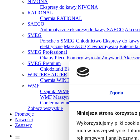
NIVONA
Ekspresy do kawy NIVONA
RATIONAL
Chemia RATIONAL
SAECO
Automatyczne ekspresy do kawy SAECO
Akceso
SMEG
Porsche x SMEG
Chłodnictwo
Ekspresy do kawy
elektryczne
Małe AGD
Zlewozmywaki
Baterie k
SMEG Professional
Okapy
Piece
Komory wyrostu
Zmywarki
Akcesor
SMEG Premium
Chłodziarki
Ekspresy
Kuchenki mikrofalowe
Oka
WINTERHALTER
Chemia WINTERHALTER
WMF
Czajniki WMF
Tostery WMF
Parowary WMF
Gr
Zgoda
WMF
Maszynki do lodów WMF
Ekspresy do k
Cooler na wino WMF
Pakowarki i zgrzewarki 
Zobacz wszystkie
Niniejsza strona korzysta z
Promocje
Nowości
Wykorzystujemy pliki cookie 
Zestawy
ruch w naszej witrynie. Inf
reklamowym i analitycznym. 