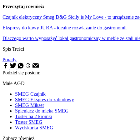
Przeczytaj również:
Czajnik elektryczny Smeg D&G Sicily is My Love - to urządzenie za
Ekspresy do kawy JURA - idealne rozwiązanie do gastronomii
Dlaczego warto wyposażyć lokal gastronomiczny w meble ze stali ni
Spis Treści
Porady
Podziel się postem:
Małe AGD
SMEG Czajnik
SMEG Ekspres do zabudowy
SMEG Mikser
Spieniacz do mleka SMEG
Toster na 2 kromki
Toster SMEG
Wyciskarka SMEG
Zobacz również