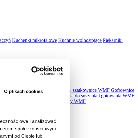
aczyń
Kuchenki mikrofalowe
Kuchnie wolnostojące
Piekarniki
kuchenne, miksery WMF
Krajalnice, szatkownice WMF
Gofrownice
O plikach cookies
MF
Płyty indukcyjne WMF
Urządzenia do suszenia i gotowania WMF
r WMF
Akcesoria WMF
Zestawy noży WMF
ołecznościowe i analizować
artnerom społecznościowym,
anymi od Ciebie lub