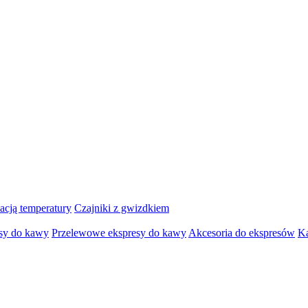
lacją temperatury
Czajniki z gwizdkiem
sy do kawy
Przelewowe ekspresy do kawy
Akcesoria do ekspresów
K