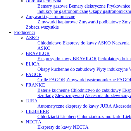
Obróbka termiczna
Bemary gazowe
Bemary elektryczne
Frytkownice 
indukcyjne gastronomiczne
Okapy gastronomiczn
Zmywarki gastronomiczne
Zmywarki kapturowe
Zmywarki podblatowe
Zmyw
Zobacz wszystkie
Producenci
ASKO
Chłodnictwo
Ekspresy do kawy ASKO
Naczynia
ASKO
BRAVILOR
Ekspresy do kawy BRAVILOR
Perkolatory do
ELICA
Okapy kuchenne do zabudowy
Płyty indukcyjne
FAGOR
Grille FAGOR
Zmywarki gastronomiczne FAGO
FRANKE
Baterie kuchenne
Chłodnictwo do zabudowy
Eksp
Szuflady
Zlewozmywaki
Akcesoria do zlewozm
JURA
Automatyczne ekspresy do kawy JURA
Akcesori
LIEBHERR
Chłodziarki Liebherr
Chłodziarko-zamrażarki Lieb
NECTA
Ekspresy do kawy NECTA