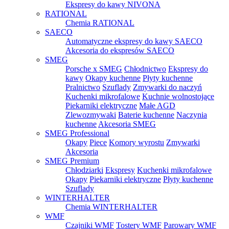
Ekspresy do kawy NIVONA
RATIONAL
Chemia RATIONAL
SAECO
Automatyczne ekspresy do kawy SAECO
Akcesoria do ekspresów SAECO
SMEG
Porsche x SMEG
Chłodnictwo
Ekspresy do
kawy
Okapy kuchenne
Płyty kuchenne
Pralnictwo
Szuflady
Zmywarki do naczyń
Kuchenki mikrofalowe
Kuchnie wolnostojące
Piekarniki elektryczne
Małe AGD
Zlewozmywaki
Baterie kuchenne
Naczynia
kuchenne
Akcesoria SMEG
SMEG Professional
Okapy
Piece
Komory wyrostu
Zmywarki
Akcesoria
SMEG Premium
Chłodziarki
Ekspresy
Kuchenki mikrofalowe
Okapy
Piekarniki elektryczne
Płyty kuchenne
Szuflady
WINTERHALTER
Chemia WINTERHALTER
WMF
Czajniki WMF
Tostery WMF
Parowary WMF