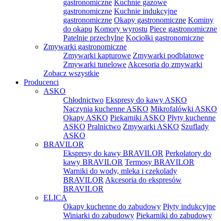
gastronomiczne
Kuchnie gazowe
gastronomiczne
Kuchnie indukcyjne
gastronomiczne
Okapy gastronomiczne
Kominy
do okapu
Komory wyrostu
Piece gastronomiczne
Patelnie przechylne
Kociołki gastronomiczne
Zmywarki gastronomiczne
Zmywarki kapturowe
Zmywarki podblatowe
Zmywarki tunelowe
Akcesoria do zmywarki
Zobacz wszystkie
Producenci
ASKO
Chłodnictwo
Ekspresy do kawy ASKO
Naczynia kuchenne ASKO
Mikrofalówki ASKO
Okapy ASKO
Piekarniki ASKO
Płyty kuchenne
ASKO
Pralnictwo
Zmywarki ASKO
Szuflady
ASKO
BRAVILOR
Ekspresy do kawy BRAVILOR
Perkolatory do
kawy BRAVILOR
Termosy BRAVILOR
Warniki do wody, mleka i czekolady
BRAVILOR
Akcesoria do ekspresów
BRAVILOR
ELICA
Okapy kuchenne do zabudowy
Płyty indukcyjne
Winiarki do zabudowy
Piekarniki do zabudowy