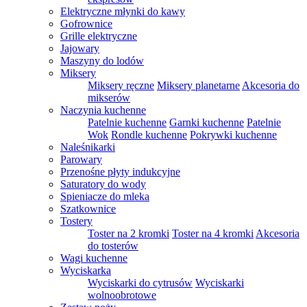
Elektryczne młynki do kawy
Gofrownice
Grille elektryczne
Jajowary
Maszyny do lodów
Miksery
Miksery ręczne
Miksery planetarne
Akcesoria do
mikserów
Naczynia kuchenne
Patelnie kuchenne
Garnki kuchenne
Patelnie
Wok
Rondle kuchenne
Pokrywki kuchenne
Naleśnikarki
Parowary
Przenośne płyty indukcyjne
Saturatory do wody
Spieniacze do mleka
Szatkownice
Tostery
Toster na 2 kromki
Toster na 4 kromki
Akcesoria
do tosterów
Wagi kuchenne
Wyciskarka
Wyciskarki do cytrusów
Wyciskarki
wolnoobrotowe