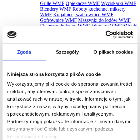
Grille WMF
Opiekacze WMF
Wyciskarki WMF
Blendery WMF
Roboty kuchenne, miksery
WMF
Krajalnice, szatkownice WMF
Gofrownice WMF
Maszynki do lodów WMF
Ekspresy do kawy WMF
Jajowary WMF
Młynki
do kawy WMF
Młynki do kawy WMF
Płyty
indukcyjne WMF
Urządzenia do suszenia i
gotowania WMF
Cooler na wino WMF
Pakowarki i zgrzewarki WMF
Naleśnikarki
Zgoda
Szczegóły
O plikach cookies
WMF
Spieniacze do mleka WMF
Płyty snack
master WMF
Akcesoria WMF
Zestawy noży
WMF
Zobacz wszystkie
Niniejsza strona korzysta z plików cookie
Promocje
Nowości
Wykorzystujemy pliki cookie do spersonalizowania treści
Zestawy
i reklam, aby oferować funkcje społecznościowe i
analizować ruch w naszej witrynie. Informacje o tym, jak
korzystasz z naszej witryny, udostępniamy partnerom
społecznościowym, reklamowym i analitycznym.
Szukaj
Partnerzy mogą połączyć te informacje z innymi danymi
otrzymanymi od Ciebie lub uzyskanymi podczas
Ile wat ma lodówka? Jak
korzystania z ich usług.