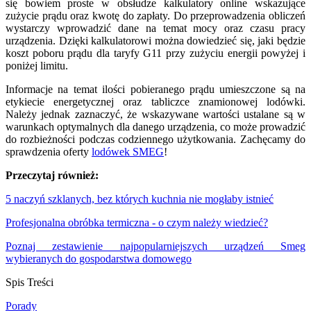
się bowiem proste w obsłudze kalkulatory online wskazujące
zużycie prądu oraz kwotę do zapłaty. Do przeprowadzenia obliczeń
wystarczy wprowadzić dane na temat mocy oraz czasu pracy
urządzenia. Dzięki kalkulatorowi można dowiedzieć się, jaki będzie
koszt poboru prądu dla taryfy G11 przy zużyciu energii powyżej i
poniżej limitu.
Informacje na temat ilości pobieranego prądu umieszczone są na
etykiecie energetycznej oraz tabliczce znamionowej lodówki.
Należy jednak zaznaczyć, że wskazywane wartości ustalane są w
warunkach optymalnych dla danego urządzenia, co może prowadzić
do rozbieżności podczas codziennego użytkowania. Zachęcamy do
sprawdzenia oferty
lodówek SMEG
!
Przeczytaj również:
5 naczyń szklanych, bez których kuchnia nie mogłaby istnieć
Profesjonalna obróbka termiczna - o czym należy wiedzieć?
Poznaj zestawienie najpopularniejszych urządzeń Smeg
wybieranych do gospodarstwa domowego
Spis Treści
Porady