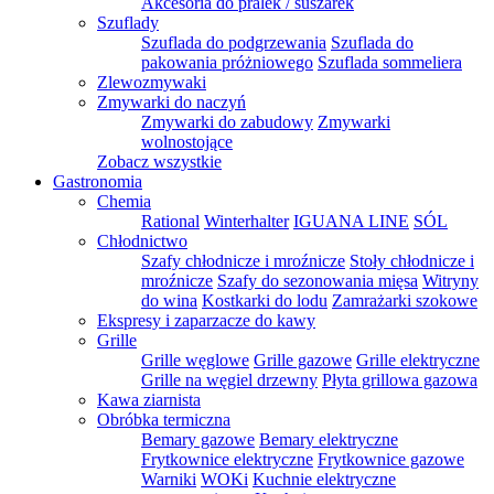
Akcesoria do pralek / suszarek
Szuflady
Szuflada do podgrzewania
Szuflada do
pakowania próżniowego
Szuflada sommeliera
Zlewozmywaki
Zmywarki do naczyń
Zmywarki do zabudowy
Zmywarki
wolnostojące
Zobacz wszystkie
Gastronomia
Chemia
Rational
Winterhalter
IGUANA LINE
SÓL
Chłodnictwo
Szafy chłodnicze i mroźnicze
Stoły chłodnicze i
mroźnicze
Szafy do sezonowania mięsa
Witryny
do wina
Kostkarki do lodu
Zamrażarki szokowe
Ekspresy i zaparzacze do kawy
Grille
Grille węglowe
Grille gazowe
Grille elektryczne
Grille na węgiel drzewny
Płyta grillowa gazowa
Kawa ziarnista
Obróbka termiczna
Bemary gazowe
Bemary elektryczne
Frytkownice elektryczne
Frytkownice gazowe
Warniki
WOKi
Kuchnie elektryczne