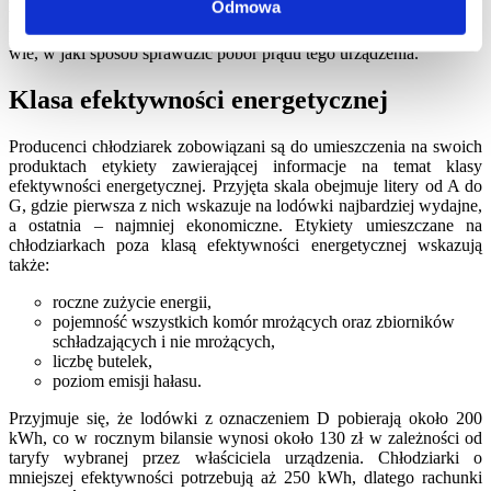
Odmowa
wykorzystuje się je nie tylko w domach, ale i w sklepach czy
punktach gastronomicznych. Nie każdy użytkownik lodówki jednak
wie, w jaki sposób sprawdzić pobór prądu tego urządzenia.
Klasa efektywności energetycznej
Producenci chłodziarek zobowiązani są do umieszczenia na swoich
produktach etykiety zawierającej informacje na temat klasy
efektywności energetycznej. Przyjęta skala obejmuje litery od A do
G, gdzie pierwsza z nich wskazuje na lodówki najbardziej wydajne,
a ostatnia – najmniej ekonomiczne. Etykiety umieszczane na
chłodziarkach poza klasą efektywności energetycznej wskazują
także:
roczne zużycie energii,
pojemność wszystkich komór mrożących oraz zbiorników
schładzających i nie mrożących,
liczbę butelek,
poziom emisji hałasu.
Przyjmuje się, że lodówki z oznaczeniem D pobierają około 200
kWh, co w rocznym bilansie wynosi około 130 zł w zależności od
taryfy wybranej przez właściciela urządzenia. Chłodziarki o
mniejszej efektywności potrzebują aż 250 kWh, dlatego rachunki