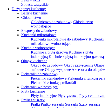
Zestaw noży
Zobacz wszystkie
Duży sprzęt kuchenny
Baterie kuchenne
Chłodnictwo
Chłodnictwo do zabudowy
Chłodnictwo
wolnostojące
Ekspresy do zabudowy
Kuchenki mikrofalowe
Kuchenki mikrofalowe do zabudowy
Kuchenki
mikrofalowe wolnostojące
Kuchnie wolnostojące
Kuchnie z płytą gazową
Kuchnie z płytą
indukcyjną
Kuchnie z płytą indukcyjno-gazową
Okapy kuchenne
Okapy do zabudowy
Okapy przyścienne
Okapy
sufitowe
Okapy wyspowe
Akcesoria do okapów
Piekarniki do zabudowy
Piekarniki standardowe
Piekarniki z funkcją pary
Piekarniki z funkcją mikrofali
Piekarniki wolnostojące
Płyty kuchenne
Płyty indukcyjne
Płyty gazowe
Płyty ceramiczne
Pralki i suszarki
Pralki
Pralko-suszarki
Suszarki
Szafy suszące