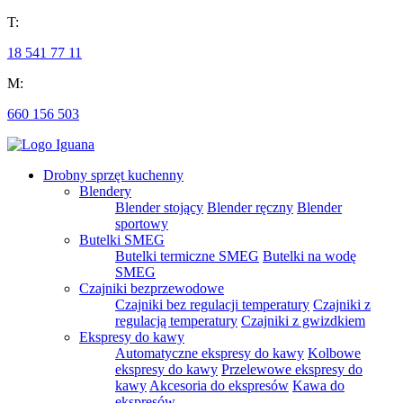
T:
18 541 77 11
M:
660 156 503
Drobny sprzęt kuchenny
Blendery
Blender stojący
Blender ręczny
Blender
sportowy
Butelki SMEG
Butelki termiczne SMEG
Butelki na wodę
SMEG
Czajniki bezprzewodowe
Czajniki bez regulacji temperatury
Czajniki z
regulacją temperatury
Czajniki z gwizdkiem
Ekspresy do kawy
Automatyczne ekspresy do kawy
Kolbowe
ekspresy do kawy
Przelewowe ekspresy do
kawy
Akcesoria do ekspresów
Kawa do
ekspresów