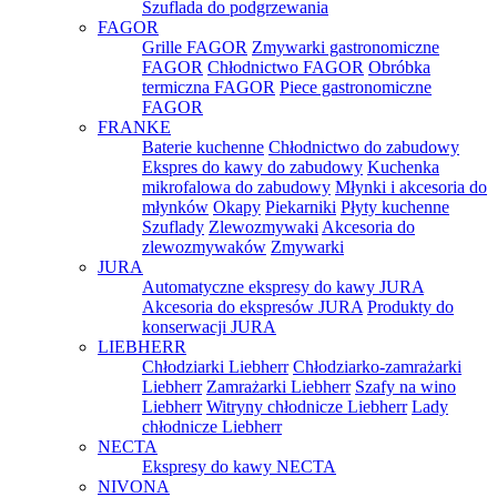
Szuflada do podgrzewania
FAGOR
Grille FAGOR
Zmywarki gastronomiczne
FAGOR
Chłodnictwo FAGOR
Obróbka
termiczna FAGOR
Piece gastronomiczne
FAGOR
FRANKE
Baterie kuchenne
Chłodnictwo do zabudowy
Ekspres do kawy do zabudowy
Kuchenka
mikrofalowa do zabudowy
Młynki i akcesoria do
młynków
Okapy
Piekarniki
Płyty kuchenne
Szuflady
Zlewozmywaki
Akcesoria do
zlewozmywaków
Zmywarki
JURA
Automatyczne ekspresy do kawy JURA
Akcesoria do ekspresów JURA
Produkty do
konserwacji JURA
LIEBHERR
Chłodziarki Liebherr
Chłodziarko-zamrażarki
Liebherr
Zamrażarki Liebherr
Szafy na wino
Liebherr
Witryny chłodnicze Liebherr
Lady
chłodnicze Liebherr
NECTA
Ekspresy do kawy NECTA
NIVONA