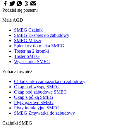
Podziel się postem:
Małe AGD
SMEG Czajnik
SMEG Ekspres do zabudowy
SMEG Mikser
Spieniacz do mleka SMEG
Toster na 2 kromki
Toster SMEG
Wyciskarka SMEG
Zobacz również
Chłodziarko zamrażarka do zabudowy
Okap nad wyspę SMEG
Okap pod zabudowę SMEG
Okap z półką SMEG
Płyty gazowe SMEG
Płyty indukcyjne SMEG
SMEG Zmywarka do zabudowy
Czajniki SMEG