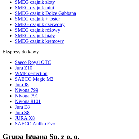
SMEG czajnik złoty
SMEG czajnik mini
SMEG czajnik Dolce Gabbana
SMEG czajnik + toster
SMEG czajnik czerwony
SMEG czajnik różowy
SMEG czajnik biały
SMEG czajnik kremowy
Ekspresy do kawy
Saeco Royal OTC
Jura Z10
WMF perfection
SAECO Magic M2
Jura J8
Nivona 799
Nivona 791
Nivona 8101
Jura E8
Jura S8
JURA X8
SAECO Aulika Evo
Grupa Iguana Sp. z o. o.