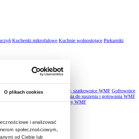
aczyń
Kuchenki mikrofalowe
Kuchnie wolnostojące
Piekarniki
kuchenne, miksery WMF
Krajalnice, szatkownice WMF
Gofrownice
O plikach cookies
MF
Płyty indukcyjne WMF
Urządzenia do suszenia i gotowania WMF
r WMF
Akcesoria WMF
Zestawy noży WMF
ołecznościowe i analizować
artnerom społecznościowym,
anymi od Ciebie lub