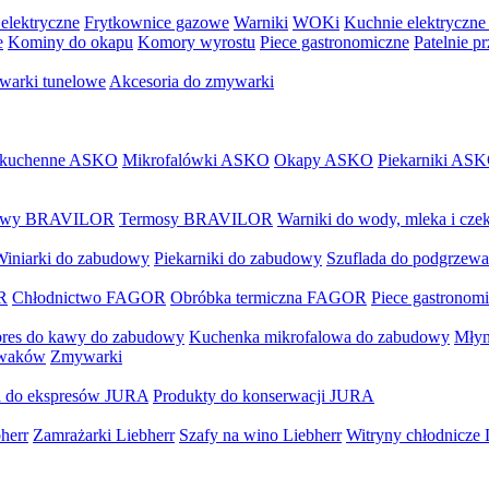
elektryczne
Frytkownice gazowe
Warniki
WOKi
Kuchnie elektryczne
e
Kominy do okapu
Komory wyrostu
Piece gastronomiczne
Patelnie p
arki tunelowe
Akcesoria do zmywarki
 kuchenne ASKO
Mikrofalówki ASKO
Okapy ASKO
Piekarniki AS
 kawy BRAVILOR
Termosy BRAVILOR
Warniki do wody, mleka i c
Winiarki do zabudowy
Piekarniki do zabudowy
Szuflada do podgrzewa
R
Chłodnictwo FAGOR
Obróbka termiczna FAGOR
Piece gastrono
res do kawy do zabudowy
Kuchenka mikrofalowa do zabudowy
Młyn
ywaków
Zmywarki
a do ekspresów JURA
Produkty do konserwacji JURA
herr
Zamrażarki Liebherr
Szafy na wino Liebherr
Witryny chłodnicze 