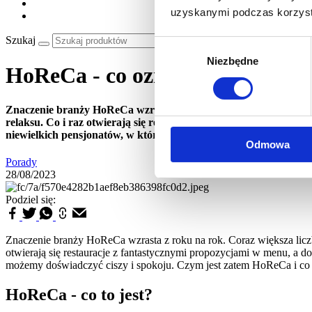
uzyskanymi podczas korzysta
Szukaj
Wybór
Niezbędne
zgody
HoReCa - co oznacza ten skrót?
Znaczenie branży HoReCa wzrasta z roku na rok. Coraz większa li
relaksu. Co i raz otwierają się restauracje z fantastycznymi p
niewielkich pensjonatów, w których możemy doświadczyć ciszy i
Odmowa
Porady
28/08/2023
Podziel się:
Znaczenie branży HoReCa wzrasta z roku na rok. Coraz większa liczba
otwierają się restauracje z fantastycznymi propozycjami w menu, a
możemy doświadczyć ciszy i spokoju. Czym jest zatem HoReCa i co 
HoReCa - co to jest?