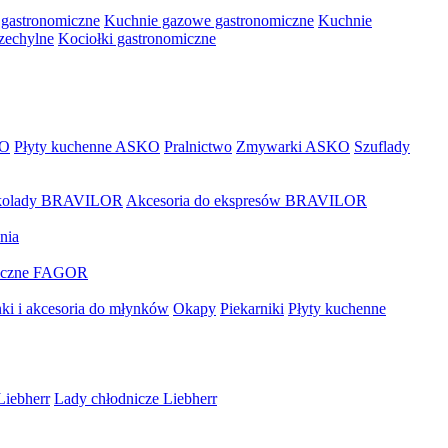
 gastronomiczne
Kuchnie gazowe gastronomiczne
Kuchnie
rzechylne
Kociołki gastronomiczne
KO
Płyty kuchenne ASKO
Pralnictwo
Zmywarki ASKO
Szuflady
zekolady BRAVILOR
Akcesoria do ekspresów BRAVILOR
nia
miczne FAGOR
ki i akcesoria do młynków
Okapy
Piekarniki
Płyty kuchenne
Liebherr
Lady chłodnicze Liebherr