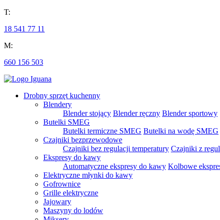
T:
18 541 77 11
M:
660 156 503
Drobny sprzęt kuchenny
Blendery
Blender stojący
Blender ręczny
Blender sportowy
Butelki SMEG
Butelki termiczne SMEG
Butelki na wodę SMEG
Czajniki bezprzewodowe
Czajniki bez regulacji temperatury
Czajniki z regu
Ekspresy do kawy
Automatyczne ekspresy do kawy
Kolbowe ekspre
Elektryczne młynki do kawy
Gofrownice
Grille elektryczne
Jajowary
Maszyny do lodów
Miksery