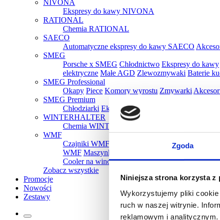
NIVONA
Ekspresy do kawy NIVONA
RATIONAL
Chemia RATIONAL
SAECO
Automatyczne ekspresy do kawy SAECO
Akceso
SMEG
Porsche x SMEG
Chłodnictwo
Ekspresy do kawy
elektryczne
Małe AGD
Zlewozmywaki
Baterie k
SMEG Professional
Okapy
Piece
Komory wyrostu
Zmywarki
Akcesor
SMEG Premium
Chłodziarki
Ekspresy
Kuchenki mikrofalowe
Oka
WINTERHALTER
Chemia WINTERHALTER
WMF
Czajniki WMF
Tostery WMF
Parowary WMF
Gr
Zgoda
WMF
Maszynki do lodów WMF
Ekspresy do k
Cooler na wino WMF
Pakowarki i zgrzewarki 
Zobacz wszystkie
Niniejsza strona korzysta z
Promocje
Nowości
Wykorzystujemy pliki cookie 
Zestawy
ruch w naszej witrynie. Inf
reklamowym i analitycznym. 