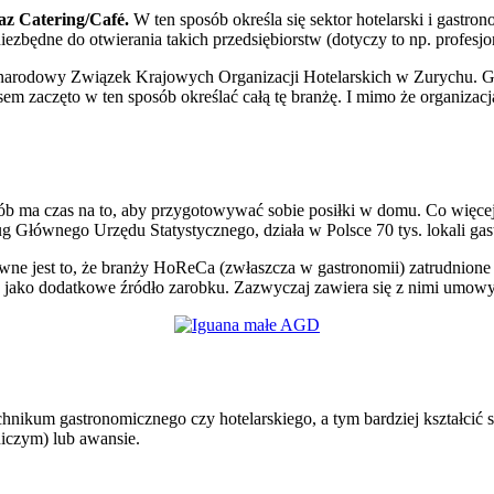
raz Catering/Café.
W ten sposób określa się sektor hotelarski i gastron
niezbędne do otwierania takich przedsiębiorstw (dotyczy to np. profe
arodowy Związek Krajowych Organizacji Hotelarskich w Zurychu. Gł
m zaczęto w ten sposób określać całą tę branżę. I mimo że organizacja t
b ma czas na to, aby przygotowywać sobie posiłki w domu. Co więcej, 
ug Głównego Urzędu Statystycznego, działa w Polsce 70 tys. lokali ga
ne jest to, że branży HoReCa (zwłaszcza w gastronomii) zatrudnione s
ej jako dodatkowe źródło zarobku. Zazwyczaj zawiera się z nimi umow
nikum gastronomicznego czy hotelarskiego, a tym bardziej kształcić s
niczym) lub awansie.