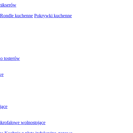
mikserów
Rondle kuchenne
Pokrywki kuchenne
o tosterów
we
jące
krofalowe wolnostojące