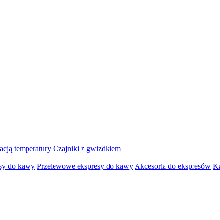
lacją temperatury
Czajniki z gwizdkiem
sy do kawy
Przelewowe ekspresy do kawy
Akcesoria do ekspresów
K