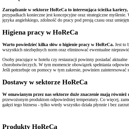
Zarządzanie w sektorze HoReCa to interesująca ścieżka kariery
przypadkach konieczne jest koncepcyjne oraz strategiczne myślenie. 
języka angielskiego, zdolność do pracy pod presją czasu oraz umieję
Higiena pracy w HoReCa
Warto powiedzieć kilka słów o higienie pracy w HoReCa.
Jest to 
wszystkich niezbędnych norm oraz eliminować ewentualne nieprawidło
Osoby pracujące w hotelu czy restauracji powinny posiadać aktualne
chorobotwórczych. W tym momencie obowiązek spełniania odpowiedni
Jeśli potrzebuje on pomocy w tym zakresie, powinien zainteresować 
Dostawy w sektorze HoReCa
W omawianym przez nas sektorze duże znaczenie mają również dos
przewożonym produktom odpowiedniej temperatury. Co więcej, zamówio
gałęzi tego biznesu - tylko wtedy wszystko działa płynnie i bez zarzut
Produkty HoReCa