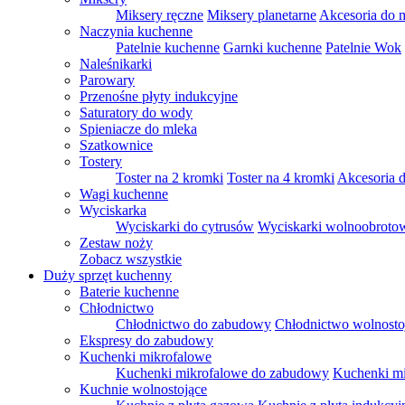
Miksery ręczne
Miksery planetarne
Akcesoria do 
Naczynia kuchenne
Patelnie kuchenne
Garnki kuchenne
Patelnie Wok
Naleśnikarki
Parowary
Przenośne płyty indukcyjne
Saturatory do wody
Spieniacze do mleka
Szatkownice
Tostery
Toster na 2 kromki
Toster na 4 kromki
Akcesoria d
Wagi kuchenne
Wyciskarka
Wyciskarki do cytrusów
Wyciskarki wolnoobroto
Zestaw noży
Zobacz wszystkie
Duży sprzęt kuchenny
Baterie kuchenne
Chłodnictwo
Chłodnictwo do zabudowy
Chłodnictwo wolnosto
Ekspresy do zabudowy
Kuchenki mikrofalowe
Kuchenki mikrofalowe do zabudowy
Kuchenki mi
Kuchnie wolnostojące