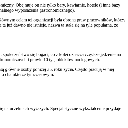
omiczny. Obejmuje on nie tylko bary, kawiarnie, hotele (i inne bazy
sjonalnego wyposażenia gastronomicznego).
ównym celem tej organizacji była obrona praw pracowników, którzy
a już dawno nie istnieje, nazwa ta stała się na tyle popularna, że
społeczeństwo się bogaci, co z kolei oznacza częstsze jedzenie na
stronomicznych i prawie 10 tys, obiektów noclegowych.
ą głównie osoby poniżej 35. roku życia. Często pracują w niej
y o charakterze tymczasowym.
ię na uczelniach wyższych. Specjalistyczne wykształcenie przydaje