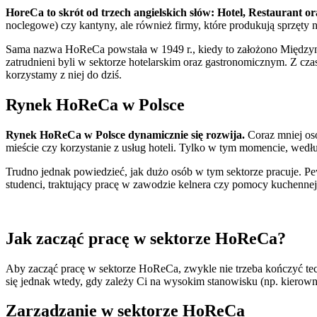
HoreCa to skrót od trzech angielskich słów: Hotel, Restaurant o
noclegowe) czy kantyny, ale również firmy, które produkują sprzęty 
Sama nazwa HoReCa powstała w 1949 r., kiedy to założono Międzyn
zatrudnieni byli w sektorze hotelarskim oraz gastronomicznym. Z czase
korzystamy z niej do dziś.
Rynek HoReCa w Polsce
Rynek HoReCa w Polsce dynamicznie się rozwija.
Coraz mniej osó
mieście czy korzystanie z usług hoteli. Tylko w tym momencie, wedł
Trudno jednak powiedzieć, jak dużo osób w tym sektorze pracuje. Pew
studenci, traktujący pracę w zawodzie kelnera czy pomocy kuchenn
Jak zacząć pracę w sektorze HoReCa?
Aby zacząć pracę w sektorze HoReCa, zwykle nie trzeba kończyć tech
się jednak wtedy, gdy zależy Ci na wysokim stanowisku (np. kierow
Zarządzanie w sektorze HoReCa