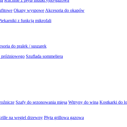
ną
Kuchnie z płytą indukcyjno-gazową
ufitowe
Okapy wyspowe
Akcesoria do okapów
Piekarniki z funkcją mikrofali
soria do pralek / suszarek
a próżniowego
Szuflada sommeliera
roźnicze
Szafy do sezonowania mięsa
Witryny do wina
Kostkarki do l
rille na węgiel drzewny
Płyta grillowa gazowa