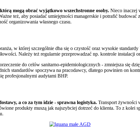
, którą mogą obrać wyjątkowo wszechstronne osoby.
Nieco inaczej 
Ważne też, aby posiadać umiejętności managerskie i potrafić budować z
tność organizowania własnego czasu.
branża, w której szczególnie dba się o czystość oraz wysokie standard
wości. Należy też regularnie przeprowadzać np. kontrole instalacji 
 orzeczenie do celów sanitarno-epidemiologicznych - zmniejsza się dz
ch standardów spoczywa na pracodawcy, dlatego powinien on kontrolo
się profesjonalnymi audytami BHP.
tawy, a co za tym idzie - sprawna logistyka.
Transport żywności w
ne produkty muszą jak najszybciej dotrzeć do klienta. To z kolei sp
u.