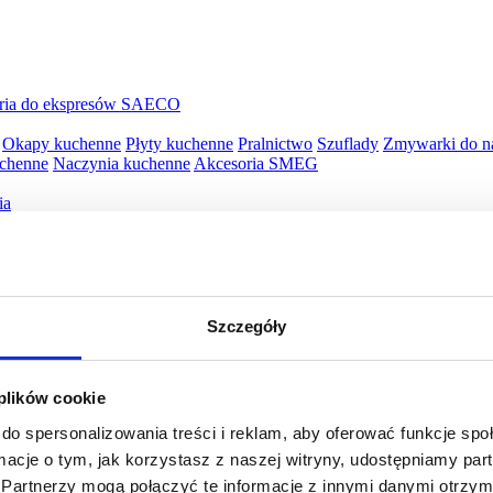
ria do ekspresów SAECO
Okapy kuchenne
Płyty kuchenne
Pralnictwo
Szuflady
Zmywarki do n
uchenne
Naczynia kuchenne
Akcesoria SMEG
ia
py
Piekarniki elektryczne
Płyty kuchenne
Szuflady
ille WMF
Opiekacze WMF
Wyciskarki WMF
Blendery WMF
Roboty 
Szczegóły
awy WMF
Jajowary WMF
Młynki do kawy WMF
Młynki do kawy W
WMF
Naleśnikarki WMF
Spieniacze do mleka WMF
Płyty snack maste
 plików cookie
do spersonalizowania treści i reklam, aby oferować funkcje sp
ormacje o tym, jak korzystasz z naszej witryny, udostępniamy p
Partnerzy mogą połączyć te informacje z innymi danymi otrzym