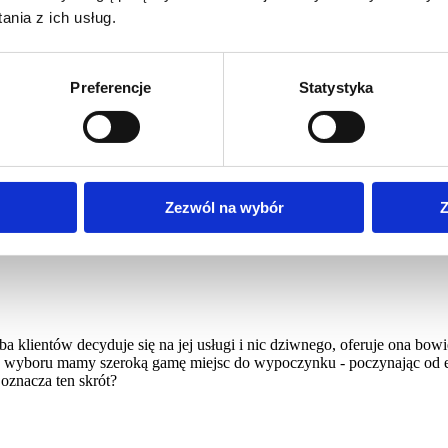
nia z ich usług.
Preferencje
Statystyka
 Poznaj branżę od środka!
czba klientów decyduje się na jej usługi i nic dziwnego, oferuje
ropozycjami w menu, a do wyboru mamy szeroką gamę miejsc do wyp
 spokoju. Czym jest zatem HoReCa i co oznacza ten skrót?
Zezwól na wybór
Z
 klientów decyduje się na jej usługi i nic dziwnego, oferuje ona bowi
 do wyboru mamy szeroką gamę miejsc do wypoczynku - poczynając od e
oznacza ten skrót?