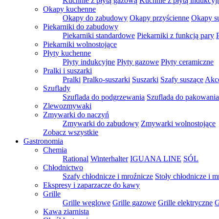
Kuchnie z płytą gazową
Kuchnie z płytą indukcyj
Okapy kuchenne
Okapy do zabudowy
Okapy przyścienne
Okapy s
Piekarniki do zabudowy
Piekarniki standardowe
Piekarniki z funkcją pary
Piekarniki wolnostojące
Płyty kuchenne
Płyty indukcyjne
Płyty gazowe
Płyty ceramiczne
Pralki i suszarki
Pralki
Pralko-suszarki
Suszarki
Szafy suszące
Akce
Szuflady
Szuflada do podgrzewania
Szuflada do pakowani
Zlewozmywaki
Zmywarki do naczyń
Zmywarki do zabudowy
Zmywarki wolnostojące
Zobacz wszystkie
Gastronomia
Chemia
Rational
Winterhalter
IGUANA LINE
SÓL
Chłodnictwo
Szafy chłodnicze i mroźnicze
Stoły chłodnicze i m
Ekspresy i zaparzacze do kawy
Grille
Grille węglowe
Grille gazowe
Grille elektryczne
G
Kawa ziarnista