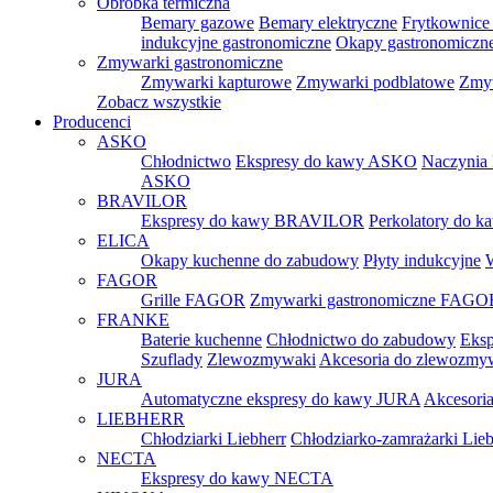
Obróbka termiczna
Bemary gazowe
Bemary elektryczne
Frytkownice 
indukcyjne gastronomiczne
Okapy gastronomiczn
Zmywarki gastronomiczne
Zmywarki kapturowe
Zmywarki podblatowe
Zmyw
Zobacz wszystkie
Producenci
ASKO
Chłodnictwo
Ekspresy do kawy ASKO
Naczynia
ASKO
BRAVILOR
Ekspresy do kawy BRAVILOR
Perkolatory do
ELICA
Okapy kuchenne do zabudowy
Płyty indukcyjne
FAGOR
Grille FAGOR
Zmywarki gastronomiczne FAGO
FRANKE
Baterie kuchenne
Chłodnictwo do zabudowy
Eksp
Szuflady
Zlewozmywaki
Akcesoria do zlewozm
JURA
Automatyczne ekspresy do kawy JURA
Akcesori
LIEBHERR
Chłodziarki Liebherr
Chłodziarko-zamrażarki Lieb
NECTA
Ekspresy do kawy NECTA