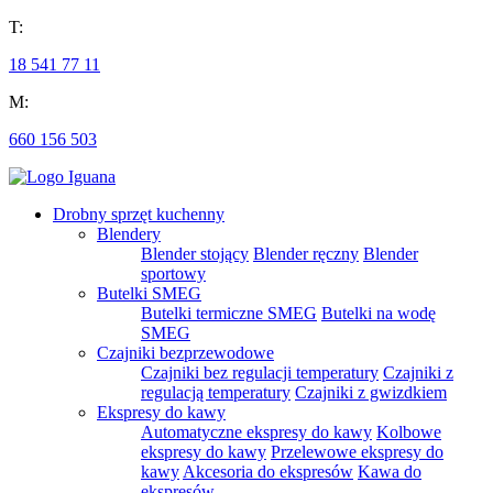
T:
18 541 77 11
M:
660 156 503
Drobny sprzęt kuchenny
Blendery
Blender stojący
Blender ręczny
Blender
sportowy
Butelki SMEG
Butelki termiczne SMEG
Butelki na wodę
SMEG
Czajniki bezprzewodowe
Czajniki bez regulacji temperatury
Czajniki z
regulacją temperatury
Czajniki z gwizdkiem
Ekspresy do kawy
Automatyczne ekspresy do kawy
Kolbowe
ekspresy do kawy
Przelewowe ekspresy do
kawy
Akcesoria do ekspresów
Kawa do
ekspresów