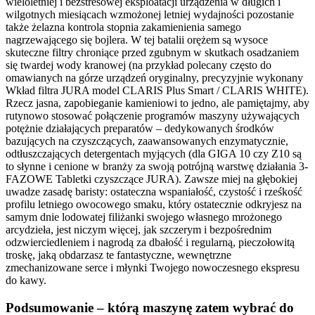
wieloletniej i bezstresowej eksploatacji urządzenia w długich i
wilgotnych miesiącach wzmożonej letniej wydajności pozostanie
także żelazna kontrola stopnia zakamienienia samego
nagrzewającego się bojlera. W tej batalii orężem są wysoce
skuteczne filtry chroniące przed zgubnym w skutkach osadzaniem
się twardej wody kranowej (na przykład polecany często do
omawianych na górze urządzeń oryginalny, precyzyjnie wykonany
Wkład filtra JURA model CLARIS Plus Smart / CLARIS WHITE).
Rzecz jasna, zapobieganie kamieniowi to jedno, ale pamiętajmy, aby
rutynowo stosować połączenie programów maszyny używających
potężnie działających preparatów – dedykowanych środków
bazujących na czyszczących, zaawansowanych enzymatycznie,
odtłuszczających detergentach myjących (dla GIGA 10 czy Z10 są
to słynne i cenione w branży za swoją potrójną warstwę działania 3-
FAZOWE Tabletki czyszczące JURA). Zawsze miej na głębokiej
uwadze zasadę baristy: ostateczna wspaniałość, czystość i rześkość
profilu letniego owocowego smaku, który ostatecznie odkryjesz na
samym dnie lodowatej filiżanki swojego własnego mrożonego
arcydzieła, jest niczym więcej, jak szczerym i bezpośrednim
odzwierciedleniem i nagrodą za dbałość i regularną, pieczołowitą
troskę, jaką obdarzasz te fantastyczne, wewnętrzne
zmechanizowane serce i młynki Twojego nowoczesnego ekspresu
do kawy.
Podsumowanie – którą maszynę zatem wybrać do