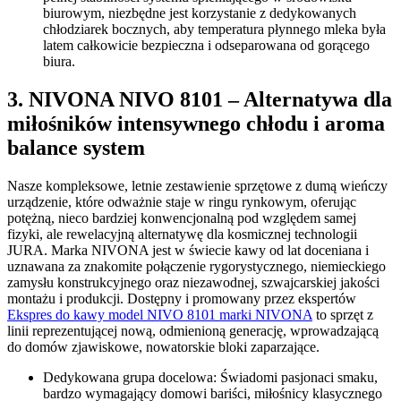
biurowym, niezbędne jest korzystanie z dedykowanych
chłodziarek bocznych, aby temperatura płynnego mleka była
latem całkowicie bezpieczna i odseparowana od gorącego
biura.
3. NIVONA NIVO 8101 – Alternatywa dla
miłośników intensywnego chłodu i aroma
balance system
Nasze kompleksowe, letnie zestawienie sprzętowe z dumą wieńczy
urządzenie, które odważnie staje w ringu rynkowym, oferując
potężną, nieco bardziej konwencjonalną pod względem samej
fizyki, ale rewelacyjną alternatywę dla kosmicznej technologii
JURA. Marka NIVONA jest w świecie kawy od lat doceniana i
uznawana za znakomite połączenie rygorystycznego, niemieckiego
zamysłu konstrukcyjnego oraz niezawodnej, szwajcarskiej jakości
montażu i produkcji. Dostępny i promowany przez ekspertów
Ekspres do kawy model NIVO 8101 marki NIVONA
to sprzęt z
linii reprezentującej nową, odmienioną generację, wprowadzającą
do domów zjawiskowe, nowatorskie bloki zaparzające.
Dedykowana grupa docelowa: Świadomi pasjonaci smaku,
bardzo wymagający domowi bariści, miłośnicy klasycznego