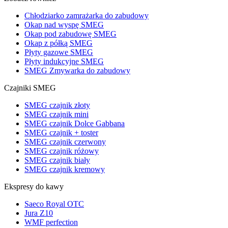
Chłodziarko zamrażarka do zabudowy
Okap nad wyspę SMEG
Okap pod zabudowę SMEG
Okap z półką SMEG
Płyty gazowe SMEG
Płyty indukcyjne SMEG
SMEG Zmywarka do zabudowy
Czajniki SMEG
SMEG czajnik złoty
SMEG czajnik mini
SMEG czajnik Dolce Gabbana
SMEG czajnik + toster
SMEG czajnik czerwony
SMEG czajnik różowy
SMEG czajnik biały
SMEG czajnik kremowy
Ekspresy do kawy
Saeco Royal OTC
Jura Z10
WMF perfection