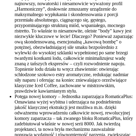
najnowszy, nowatorski i niesamowicie wyważony profil
„Harmoniczny”, dosłownie zmuszamy urządzenie do
maksymalnego wypłukania i skondensowania z porcji
przemiału absolutnego, ciągnącego się, gęstego,
przypominającego strukturą miód, wspaniałego, mocnego
ristretto. To właśnie to niesamowite, oleiste "body" kawy jest
niezwykle kluczowe w lecie! Dlaczego? Ponieważ zaparzając
ową skondensowaną, esencjonalną „kawową bombę” o
potężnej, obezwładniającej sile smaku bezpośrednio z
wylewki do wysokiej szklanki wypełnionej po same brzegi
twardymi kostkami lodu, całkowicie minimalizujesz wadę
znaną z tańszych ekspresów – czyli rozwodnienie napoju.
Topnienie lodu działa tu wręcz zbawiennie: otwierając
schłodzone szokowo estry aromatyczne, redukując nadmiar
siły naparu i oferując na koniec zniewalająco orzeźwiające
klasyczne Iced Coffee, zachowane w mistrzowskim,
prawdziwie kawiarnianym stylu.
Potęga nowej komory – Jednostka zaparzająca RomaticaPlus:
Omawiana wyżej wybitna i uderzająca na podniebieniu
jakość klasycznej ekstrakcji jest możliwa m.in. dzięki
odważnemu wprowadzeniu całkowicie nowej, rewolucyjnej
komory zaparzacza – tak zwanego bloku RomaticaPlus, który
zadebiutował właśnie w nowej serii 8000. Jak twierdzą
projektanci, ta nowa bryła mechanizmu zauważalnie
poprawia wydajność i równomierność parzenia, zwiększając