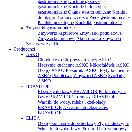
gastronomiczne
Kuchnie gazowe
gastronomiczne
Kuchnie indukcyjne
gastronomiczne
Okapy gastronomiczne
Kominy
do okapu
Komory wyrostu
Piece gastronomiczne
Patelnie przechylne
Kociołki gastronomiczne
Zmywarki gastronomiczne
Zmywarki kapturowe
Zmywarki podblatowe
Zmywarki tunelowe
Akcesoria do zmywarki
Zobacz wszystkie
Producenci
ASKO
Chłodnictwo
Ekspresy do kawy ASKO
Naczynia kuchenne ASKO
Mikrofalówki ASKO
Okapy ASKO
Piekarniki ASKO
Płyty kuchenne
ASKO
Pralnictwo
Zmywarki ASKO
Szuflady
ASKO
BRAVILOR
Ekspresy do kawy BRAVILOR
Perkolatory do
kawy BRAVILOR
Termosy BRAVILOR
Warniki do wody, mleka i czekolady
BRAVILOR
Akcesoria do ekspresów
BRAVILOR
ELICA
Okapy kuchenne do zabudowy
Płyty indukcyjne
Winiarki do zabudowy
Piekarniki do zabudowy