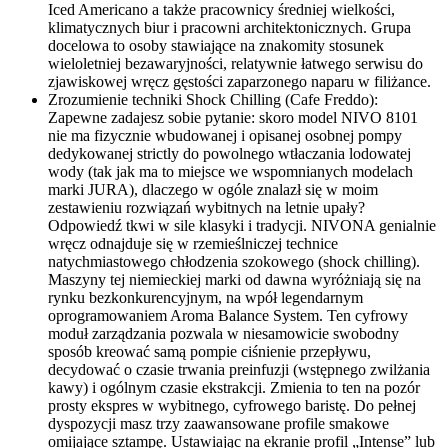
Iced Americano a także pracownicy średniej wielkości,
klimatycznych biur i pracowni architektonicznych. Grupa
docelowa to osoby stawiające na znakomity stosunek
wieloletniej bezawaryjności, relatywnie łatwego serwisu do
zjawiskowej wręcz gęstości zaparzonego naparu w filiżance.
Zrozumienie techniki Shock Chilling (Cafe Freddo):
Zapewne zadajesz sobie pytanie: skoro model NIVO 8101
nie ma fizycznie wbudowanej i opisanej osobnej pompy
dedykowanej strictly do powolnego wtłaczania lodowatej
wody (tak jak ma to miejsce we wspomnianych modelach
marki JURA), dlaczego w ogóle znalazł się w moim
zestawieniu rozwiązań wybitnych na letnie upały?
Odpowiedź tkwi w sile klasyki i tradycji. NIVONA genialnie
wręcz odnajduje się w rzemieślniczej technice
natychmiastowego chłodzenia szokowego (shock chilling).
Maszyny tej niemieckiej marki od dawna wyróżniają się na
rynku bezkonkurencyjnym, na wpół legendarnym
oprogramowaniem Aroma Balance System. Ten cyfrowy
moduł zarządzania pozwala w niesamowicie swobodny
sposób kreować samą pompie ciśnienie przepływu,
decydować o czasie trwania preinfuzji (wstępnego zwilżania
kawy) i ogólnym czasie ekstrakcji. Zmienia to ten na pozór
prosty ekspres w wybitnego, cyfrowego baristę. Do pełnej
dyspozycji masz trzy zaawansowane profile smakowe
omijające sztampę. Ustawiając na ekranie profil „Intense” lub