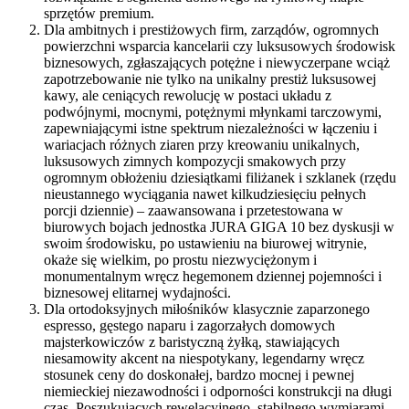
sprzętów premium.
Dla ambitnych i prestiżowych firm, zarządów, ogromnych
powierzchni wsparcia kancelarii czy luksusowych środowisk
biznesowych, zgłaszających potężne i niewyczerpane wciąż
zapotrzebowanie nie tylko na unikalny prestiż luksusowej
kawy, ale ceniących rewolucję w postaci układu z
podwójnymi, mocnymi, potężnymi młynkami tarczowymi,
zapewniającymi istne spektrum niezależności w łączeniu i
wariacjach różnych ziaren przy kreowaniu unikalnych,
luksusowych zimnych kompozycji smakowych przy
ogromnym obłożeniu dziesiątkami filiżanek i szklanek (rzędu
nieustannego wyciągania nawet kilkudziesięciu pełnych
porcji dziennie) – zaawansowana i przetestowana w
biurowych bojach jednostka JURA GIGA 10 bez dyskusji w
swoim środowisku, po ustawieniu na biurowej witrynie,
okaże się wielkim, po prostu niezwyciężonym i
monumentalnym wręcz hegemonem dziennej pojemności i
biznesowej elitarnej wydajności.
Dla ortodoksyjnych miłośników klasycznie zaparzonego
espresso, gęstego naparu i zagorzałych domowych
majsterkowiczów z baristyczną żyłką, stawiających
niesamowity akcent na niespotykany, legendarny wręcz
stosunek ceny do doskonałej, bardzo mocnej i pewnej
niemieckiej niezawodności i odporności konstrukcji na długi
czas. Poszukujących rewelacyjnego, stabilnego wymiarami,