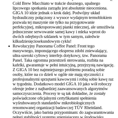
Cold Brew Macchiato w trakcie dusznego, upalnego
lipcowego spotkania zarządu jest absolutnie nieoceniona.
GIGA 10 idzie jednak o krok dalej. Podwójny układ
hydrauliczny połączony z wysoce wydajnym termoblokiem
pozwala tej maszynie nie tylko na przygotowanie
perfekcyjnej, mikroporowatej pianki mlecznej, ale umożliwia
jednoczesne serwowanie samej kawy i mleka wprost do
dwóch odrębnych szklanek w tym samym, zaledwie
kilkudziesięciosekundowym cyklu!
Rewolucyjny Panorama Coffee Panel: Front tego
masywnego, imponującego ekspresu zdobi zniewalający,
ultra-szeroki cyfrowy interfejs dotykowy, tzw. Panorama
Panel. Taka ogromna przestrzeń sterowania, rozbita na
kafelki, gwarantuje w pełni intuicyjną, przejrzystą nawigację.
Z GIGA 10 bez najmniejszego problemu poradzą sobie
osoby, które na co dzień w ogóle nie mają styczności z
profesjonalnymi sprzętami kawowymi i robią sobie kawę raz
w tygodniu. Dodatkowo model GIGA 10 jako wół roboczy
oferuje jedne z najbardziej zaawansowanych algorytmów
samoczyszczenia. Procesy te są tak dokładne, że zostały
poświadczone oficjalnymi certyfikatami spełnienia
wyśrubowanych standardów mikrobiologicznych
renomowanej organizacji badawczej TÜV Rheinland.
Oczywiście, jako barista przypominam: do zagwarantowania
pełnej stabilności systemu spieniającego w środowisku