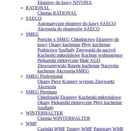
Ekspresy do kawy NIVONA
RATIONAL
Chemia RATIONAL
SAECO
Automatyczne ekspresy do kawy SAECO
Akcesoria do ekspresów SAECO
SMEG
Porsche x SMEG
Chłodnictwo
Ekspresy do
kawy
Okapy kuchenne
Płyty kuchenne
Pralnictwo
Szuflady
Zmywarki do naczyń
Kuchenki mikrofalowe
Kuchnie wolnostojące
Piekarniki elektryczne
Małe AGD
Zlewozmywaki
Baterie kuchenne
Naczynia
kuchenne
Akcesoria SMEG
SMEG Professional
Okapy
Piece
Komory wyrostu
Zmywarki
Akcesoria
SMEG Premium
Chłodziarki
Ekspresy
Kuchenki mikrofalowe
Okapy
Piekarniki elektryczne
Płyty kuchenne
Szuflady
WINTERHALTER
Chemia WINTERHALTER
WMF
Czajniki WMF
Tostery WMF
Parowary WMF