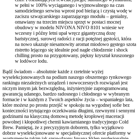
w pełni w 100% wyciąganego i wyjmowalnego na czas
samodzielnego serwisu wprost pod bieżącą i czystą wodę w
zaciszu szwajcarskiego zaparzającego modułu – genialny,
omawiany na trzecim miejscu sprzęt w postaci mocnej
obudowy w modelu NIVONA NIVO 8101 wniesie we
wczesny i późny letni upał wręcz gigantyczną dozę
baristycznej, surowej radości z racji potężnej gęstości, która
na nowo ukazuje niesamowity aromat miodowo gęstego szota
ristretto lejącego się idealnie pod nagłe chłodzenie i shock
chilling prosto na przygotowany, piękny kryształ kruszonego
w lodówce lodu.
Bądź świadom – absolutnie każde z rzetelnie wyżej
wyselekcjonowanych na podium naszego obszernego rynkowego
rankingu niezależnych urządzeń i nowoczesnych rozwiązań jest
niczym innym jak bezwzględną, inżynieryjnie zaprogramowaną
gwarancją udanego, bardzo radosnego i chłodnego w wybranym
formacie i w każdym z Twoich aspektów życia – wspaniałego lata,
które możesz po prostu przejść w spokoju na wygodnej sofie bez
konieczności irytującego oczekiwania długimi, rzewnymi i sennymi
godzinami na klasyczną domową metodę kroplowej maceracji
powolnej i kłopotliwej chemii kawiarnianego tradycyjnego Cold
Brew. Pamiętaj, że z precyzyjnym doborem, tylko wyjątkowo
dobrze wyselekcjonowane w specjalistycznej ofercie platformy w
asortymencie takim jak sprawdzony Iguana Sklep profesjonalnie