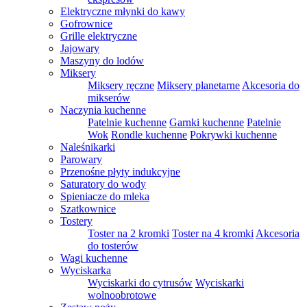
Elektryczne młynki do kawy
Gofrownice
Grille elektryczne
Jajowary
Maszyny do lodów
Miksery
Miksery ręczne
Miksery planetarne
Akcesoria do
mikserów
Naczynia kuchenne
Patelnie kuchenne
Garnki kuchenne
Patelnie
Wok
Rondle kuchenne
Pokrywki kuchenne
Naleśnikarki
Parowary
Przenośne płyty indukcyjne
Saturatory do wody
Spieniacze do mleka
Szatkownice
Tostery
Toster na 2 kromki
Toster na 4 kromki
Akcesoria
do tosterów
Wagi kuchenne
Wyciskarka
Wyciskarki do cytrusów
Wyciskarki
wolnoobrotowe