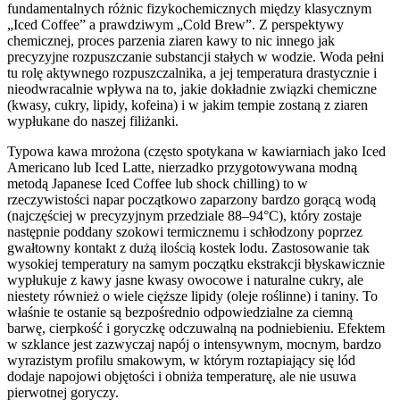
fundamentalnych różnic fizykochemicznych między klasycznym
„Iced Coffee” a prawdziwym „Cold Brew”. Z perspektywy
chemicznej, proces parzenia ziaren kawy to nic innego jak
precyzyjne rozpuszczanie substancji stałych w wodzie. Woda pełni
tu rolę aktywnego rozpuszczalnika, a jej temperatura drastycznie i
nieodwracalnie wpływa na to, jakie dokładnie związki chemiczne
(kwasy, cukry, lipidy, kofeina) i w jakim tempie zostaną z ziaren
wypłukane do naszej filiżanki.
Typowa kawa mrożona (często spotykana w kawiarniach jako Iced
Americano lub Iced Latte, nierzadko przygotowywana modną
metodą Japanese Iced Coffee lub shock chilling) to w
rzeczywistości napar początkowo zaparzony bardzo gorącą wodą
(najczęściej w precyzyjnym przedziale 88–94°C), który zostaje
następnie poddany szokowi termicznemu i schłodzony poprzez
gwałtowny kontakt z dużą ilością kostek lodu. Zastosowanie tak
wysokiej temperatury na samym początku ekstrakcji błyskawicznie
wypłukuje z kawy jasne kwasy owocowe i naturalne cukry, ale
niestety również o wiele cięższe lipidy (oleje roślinne) i taniny. To
właśnie te ostanie są bezpośrednio odpowiedzialne za ciemną
barwę, cierpkość i goryczkę odczuwalną na podniebieniu. Efektem
w szklance jest zazwyczaj napój o intensywnym, mocnym, bardzo
wyrazistym profilu smakowym, w którym roztapiający się lód
dodaje napojowi objętości i obniża temperaturę, ale nie usuwa
pierwotnej goryczy.