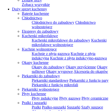
Zestaw noży
Zobacz wszystkie
Duży sprzęt kuchenny
Baterie kuchenne
Chłodnictwo
Chłodnictwo do zabudowy
Chłodnictwo
wolnostojące
Ekspresy do zabudowy
Kuchenki mikrofalowe
Kuchenki mikrofalowe do zabudowy
Kuchenki
mikrofalowe wolnostojące
Kuchnie wolnostojące
Kuchnie z płytą gazową
Kuchnie z płytą
indukcyjną
Kuchnie z płytą indukcyjno-gazową
Okapy kuchenne
Okapy do zabudowy
Okapy przyścienne
Okapy
sufitowe
Okapy wyspowe
Akcesoria do okapów
Piekarniki do zabudowy
Piekarniki standardowe
Piekarniki z funkcją pary
Piekarniki z funkcją mikrofali
Piekarniki wolnostojące
Płyty kuchenne
Płyty indukcyjne
Płyty gazowe
Płyty ceramiczne
Pralki i suszarki
Pralki
Pralko-suszarki
Suszarki
Szafy suszące