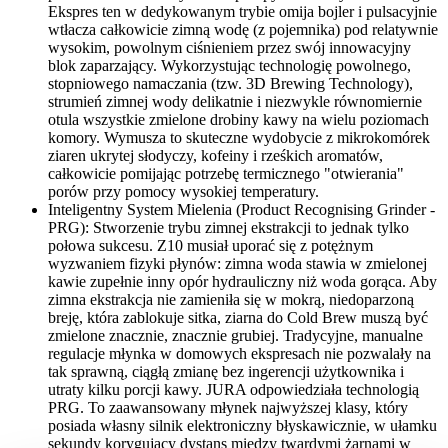
Ekspres ten w dedykowanym trybie omija bojler i pulsacyjnie
wtłacza całkowicie zimną wodę (z pojemnika) pod relatywnie
wysokim, powolnym ciśnieniem przez swój innowacyjny
blok zaparzający. Wykorzystując technologię powolnego,
stopniowego namaczania (tzw. 3D Brewing Technology),
strumień zimnej wody delikatnie i niezwykle równomiernie
otula wszystkie zmielone drobiny kawy na wielu poziomach
komory. Wymusza to skuteczne wydobycie z mikrokomórek
ziaren ukrytej słodyczy, kofeiny i rześkich aromatów,
całkowicie pomijając potrzebę termicznego "otwierania"
porów przy pomocy wysokiej temperatury.
Inteligentny System Mielenia (Product Recognising Grinder -
PRG): Stworzenie trybu zimnej ekstrakcji to jednak tylko
połowa sukcesu. Z10 musiał uporać się z potężnym
wyzwaniem fizyki płynów: zimna woda stawia w zmielonej
kawie zupełnie inny opór hydrauliczny niż woda gorąca. Aby
zimna ekstrakcja nie zamieniła się w mokrą, niedoparzoną
breję, która zablokuje sitka, ziarna do Cold Brew muszą być
zmielone znacznie, znacznie grubiej. Tradycyjne, manualne
regulacje młynka w domowych ekspresach nie pozwalały na
tak sprawną, ciągłą zmianę bez ingerencji użytkownika i
utraty kilku porcji kawy. JURA odpowiedziała technologią
PRG. To zaawansowany młynek najwyższej klasy, który
posiada własny silnik elektroniczny błyskawicznie, w ułamku
sekundy korygujący dystans między twardymi żarnami w