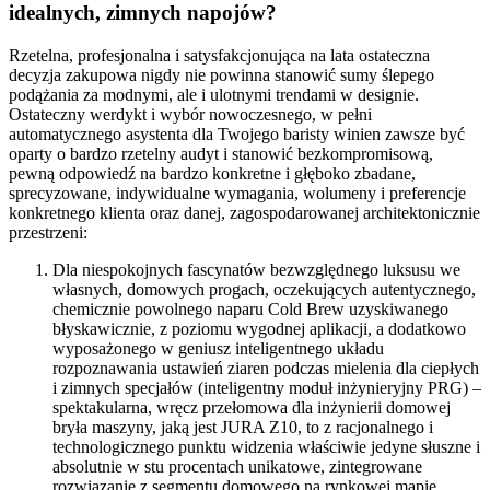
idealnych, zimnych napojów?
Rzetelna, profesjonalna i satysfakcjonująca na lata ostateczna
decyzja zakupowa nigdy nie powinna stanowić sumy ślepego
podążania za modnymi, ale i ulotnymi trendami w designie.
Ostateczny werdykt i wybór nowoczesnego, w pełni
automatycznego asystenta dla Twojego baristy winien zawsze być
oparty o bardzo rzetelny audyt i stanowić bezkompromisową,
pewną odpowiedź na bardzo konkretne i głęboko zbadane,
sprecyzowane, indywidualne wymagania, wolumeny i preferencje
konkretnego klienta oraz danej, zagospodarowanej architektonicznie
przestrzeni:
Dla niespokojnych fascynatów bezwzględnego luksusu we
własnych, domowych progach, oczekujących autentycznego,
chemicznie powolnego naparu Cold Brew uzyskiwanego
błyskawicznie, z poziomu wygodnej aplikacji, a dodatkowo
wyposażonego w geniusz inteligentnego układu
rozpoznawania ustawień ziaren podczas mielenia dla ciepłych
i zimnych specjałów (inteligentny moduł inżynieryjny PRG) –
spektakularna, wręcz przełomowa dla inżynierii domowej
bryła maszyny, jaką jest JURA Z10, to z racjonalnego i
technologicznego punktu widzenia właściwie jedyne słuszne i
absolutnie w stu procentach unikatowe, zintegrowane
rozwiązanie z segmentu domowego na rynkowej mapie