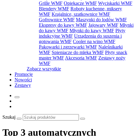
Grille WMF
Opiekacze WMF
Wyciskarki WMF
Blendery WMF
Roboty kuchenne, miksery
WMF
Krajalnice, szatkownice WMF
Gofrownice WMF
Maszynki do lodów WMF
Ekspresy do kawy WMF
Jajowary WMF
Młynki
do kawy WMF
Młynki do kawy WMF
Płyty
indukcyjne WMF
Urządzenia do suszenia i
gotowania WMF
Cooler na wino WMF
Pakowarki i zgrzewarki WMF
Naleśnikarki
WMF
Spieniacze do mleka WMF
Płyty snack
master WMF
Akcesoria WMF
Zestawy noży
WMF
Zobacz wszystkie
Promocje
Nowości
Zestawy
Szukaj
Top 3 automatycznych