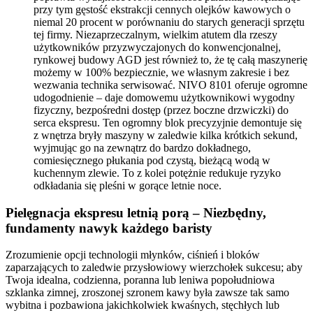
przy tym gęstość ekstrakcji cennych olejków kawowych o
niemal 20 procent w porównaniu do starych generacji sprzętu
tej firmy. Niezaprzeczalnym, wielkim atutem dla rzeszy
użytkowników przyzwyczajonych do konwencjonalnej,
rynkowej budowy AGD jest również to, że tę całą maszynerię
możemy w 100% bezpiecznie, we własnym zakresie i bez
wezwania technika serwisować. NIVO 8101 oferuje ogromne
udogodnienie – daje domowemu użytkownikowi wygodny
fizyczny, bezpośredni dostęp (przez boczne drzwiczki) do
serca ekspresu. Ten ogromny blok precyzyjnie demontuje się
z wnętrza bryły maszyny w zaledwie kilka krótkich sekund,
wyjmując go na zewnątrz do bardzo dokładnego,
comiesięcznego płukania pod czystą, bieżącą wodą w
kuchennym zlewie. To z kolei potężnie redukuje ryzyko
odkładania się pleśni w gorące letnie noce.
Pielęgnacja ekspresu letnią porą – Niezbędny,
fundamenty nawyk każdego baristy
Zrozumienie opcji technologii młynków, ciśnień i bloków
zaparzających to zaledwie przysłowiowy wierzchołek sukcesu; aby
Twoja idealna, codzienna, poranna lub leniwa popołudniowa
szklanka zimnej, zroszonej szronem kawy była zawsze tak samo
wybitna i pozbawiona jakichkolwiek kwaśnych, stęchłych lub