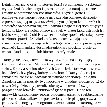
Letnie miesiące to czas, w którym branża e-commerce w sektorze
wyposażenia kuchennego i gastronomicznego notuje ogromne
zmiany w preferencjach konsumentów. Ciężkie, gęste i
rozgrzewające napoje mleczne na bazie klasycznego, gorącego
espresso ustępują miejsca orzeźwiającym, pełnym lodu i rześkich
aromatów owocowym fuzjom. Jednym z najbardziej dominujących
trendów, który zrewolucjonizował rynek w ciągu kilku ostatnich lat,
jest bez wątpienia Cold Brew. Ten unikalny sposób ekstrakcji kawy
na zimno sprawił, że świadomi konsumenci szukają dziś
zaawansowanych rozwiązań technologicznych, które pozwolą im
przenieść kawiarniane doświadczenie klasy specialty prosto do
własnej kuchni, salonu lub biurowej strefy relaksu.
Tradycyjnie, przygotowanie kawy na zimno ma fascynujący
kontekst historyczny. Metoda ta wywodzi się od tzw. maceracji w
stylu z Kioto, a według niektórych źródeł była stosowana już przez
holenderskich żeglarzy, którzy potrzebowali kawy odpornej na
szybkie psucie się w ładowniach statków bez dostępu do ognia.
Zmielone ziarna musiały być moczone w chłodnej wodzie od 12 do
nawet 24 godzin, aby powoli, sukcesywnie uwolnić swoje
pożądane właściwości i zbudować głęboki profil. Choć ten
niezwykle czasochłonny proces owocuje naparem o spektakularnie
gładkim smaku, całkowicie pozbawionym cierpkiej goryczy, a
jednocześnie bogatym w ogromną dawkę naturalnej kofeiny, to w