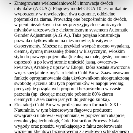
Zintegrowana wielozadaniowość i innowacja dwóch
młynków (A.G.A.): Flagowy model GIGA 10 jest unikalnie
wyposażony w rewelacyjne, dwa ogromne, oddzielne
pojemniki na ziarna. Prowadzą one bezpośrednio do dwóch,
w pełni niezależnych i super-precyzyjnych ceramicznych
młynków tarczowych z elektronicznym systemem Automatic
Grinder Adjustment (A.G.A.). Taka potężna konstrukcja
pozwala użytkownikom na niesamowite, kreatywne
eksperymenty. Możesz na przykład wsypać mocno wypalaną,
ciemną, dymną mieszankę (blend) w klasycznym, włoskim
stylu do prawego pojemnika (idealną na małe, gęste, poranne
espresso), a po lewej stronie umieścić jasną, owocowo-
kwiatową Arabikę z upraw w Etiopii, która została stworzona
wręcz specjalnie z myślą o letnim Cold Brew. Zaawansowane
funkcje oprogramowania dają użytkownikom nieograniczoną
swobodę łączenia obu tych pojemników w napoju według
precyzyjnie pożądanych proporcji bezpośrednio w czasie
parzenia (np. zlecając maszynie pobranie 80% ziaren
ciemnych i 20% ziaren jasnych do jednego kubka).
Ekstrakcja Cold Brew w profesjonalnym formacie XXL:
Naturalnie, w tym biznesowym flagowcu producent
szwajcarski ulokował wspomnianą w poprzednim akapicie,
rewolucyjną technologię Cold Extraction Process. Skala
wygody oraz prestiżu wynikającego z faktu zaoferowania
ważnemu klientowi biznesowemu zjawiskowo schłodzonego