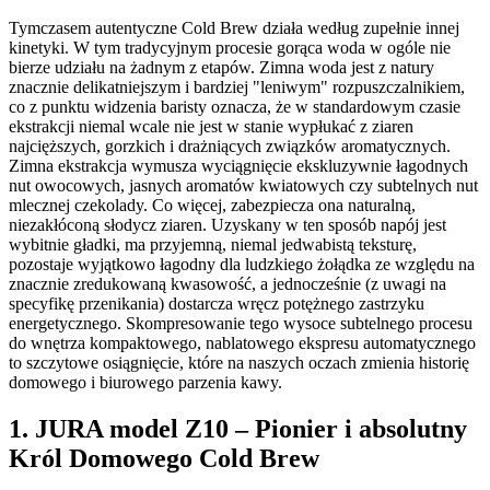
Tymczasem autentyczne Cold Brew działa według zupełnie innej
kinetyki. W tym tradycyjnym procesie gorąca woda w ogóle nie
bierze udziału na żadnym z etapów. Zimna woda jest z natury
znacznie delikatniejszym i bardziej "leniwym" rozpuszczalnikiem,
co z punktu widzenia baristy oznacza, że w standardowym czasie
ekstrakcji niemal wcale nie jest w stanie wypłukać z ziaren
najcięższych, gorzkich i drażniących związków aromatycznych.
Zimna ekstrakcja wymusza wyciągnięcie ekskluzywnie łagodnych
nut owocowych, jasnych aromatów kwiatowych czy subtelnych nut
mlecznej czekolady. Co więcej, zabezpiecza ona naturalną,
niezakłóconą słodycz ziaren. Uzyskany w ten sposób napój jest
wybitnie gładki, ma przyjemną, niemal jedwabistą teksturę,
pozostaje wyjątkowo łagodny dla ludzkiego żołądka ze względu na
znacznie zredukowaną kwasowość, a jednocześnie (z uwagi na
specyfikę przenikania) dostarcza wręcz potężnego zastrzyku
energetycznego. Skompresowanie tego wysoce subtelnego procesu
do wnętrza kompaktowego, nablatowego ekspresu automatycznego
to szczytowe osiągnięcie, które na naszych oczach zmienia historię
domowego i biurowego parzenia kawy.
1. JURA model Z10 – Pionier i absolutny
Król Domowego Cold Brew