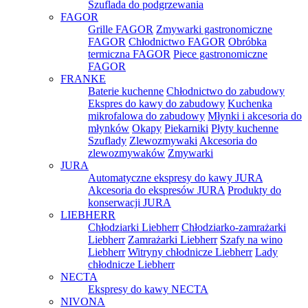
Szuflada do podgrzewania
FAGOR
Grille FAGOR
Zmywarki gastronomiczne
FAGOR
Chłodnictwo FAGOR
Obróbka
termiczna FAGOR
Piece gastronomiczne
FAGOR
FRANKE
Baterie kuchenne
Chłodnictwo do zabudowy
Ekspres do kawy do zabudowy
Kuchenka
mikrofalowa do zabudowy
Młynki i akcesoria do
młynków
Okapy
Piekarniki
Płyty kuchenne
Szuflady
Zlewozmywaki
Akcesoria do
zlewozmywaków
Zmywarki
JURA
Automatyczne ekspresy do kawy JURA
Akcesoria do ekspresów JURA
Produkty do
konserwacji JURA
LIEBHERR
Chłodziarki Liebherr
Chłodziarko-zamrażarki
Liebherr
Zamrażarki Liebherr
Szafy na wino
Liebherr
Witryny chłodnicze Liebherr
Lady
chłodnicze Liebherr
NECTA
Ekspresy do kawy NECTA
NIVONA