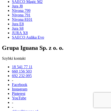
SAECO Magic M2
Jura J8
Nivona 799
Nivona 791
Nivona 8101
Jura E8
Jura S8
JURA X8
SAECO Aulika Evo
Grupa Iguana Sp. z o. o.
Szybki kontakt
18 541 77 11
660 156 503
692 232 095
-
Facebook
Instagram
Pinterest
YouTube
-
-