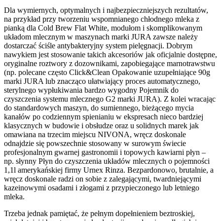
Dla wymiernych, optymalnych i najbezpieczniejszych rezultatów,
na przykład przy tworzeniu wspomnianego chłodnego mleka z
pianką dla Cold Brew Flat White, modułom i skomplikowanym
układom mlecznym w maszynach marki JURA zawsze należy
dostarczać ściśle antybakteryjny system pielęgnacji. Dobrym
nawykiem jest stosowanie takich akcesoriów jak oficjalnie dostępne,
oryginalne roztwory z dozownikami, zapobiegające marnotrawstwu
(np. polecane często Click&Clean Opakowanie uzupełniające 90g
marki JURA lub znacząco ułatwiający proces automatycznego,
sterylnego wypłukiwania bardzo wygodny Pojemnik do
czyszczenia systemu mlecznego G2 marki JURA). Z kolei wracając
do standardowych maszyn, do sumiennego, bieżącego mycia
kanałów po codziennym spienianiu w ekspresach nieco bardziej
klasycznych w budowie i obsłudze oraz u solidnych marek jak
omawiana na trzecim miejscu NIVONA, wręcz doskonale
odnajdzie się powszechnie stosowany w surowym świecie
profesjonalnym gwarnej gastronomii i topowych kawiarni płyn –
np. słynny Płyn do czyszczenia układów mlecznych o pojemności
1,1l amerykańskiej firmy Urnex Rinza. Bezpardonowo, brutalnie, a
wręcz doskonale radzi on sobie z zalegającymi, twardniejącymi
kazeinowymi osadami i złogami z przypieczonego lub letniego
mleka.
Trzeba jednak pamiętać, że pełnym dopełnieniem beztroskiej,