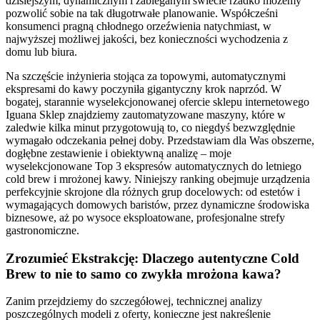
dzisiejszym, dynamicznym i zabieganym świecie rzadko możemy
pozwolić sobie na tak długotrwałe planowanie. Współcześni
konsumenci pragną chłodnego orzeźwienia natychmiast, w
najwyższej możliwej jakości, bez konieczności wychodzenia z
domu lub biura.
Na szczęście inżynieria stojąca za topowymi, automatycznymi
ekspresami do kawy poczyniła gigantyczny krok naprzód. W
bogatej, starannie wyselekcjonowanej ofercie sklepu internetowego
Iguana Sklep znajdziemy zautomatyzowane maszyny, które w
zaledwie kilka minut przygotowują to, co niegdyś bezwzględnie
wymagało odczekania pełnej doby. Przedstawiam dla Was obszerne,
dogłębne zestawienie i obiektywną analizę – moje
wyselekcjonowane Top 3 ekspresów automatycznych do letniego
cold brew i mrożonej kawy. Niniejszy ranking obejmuje urządzenia
perfekcyjnie skrojone dla różnych grup docelowych: od estetów i
wymagających domowych baristów, przez dynamiczne środowiska
biznesowe, aż po wysoce eksploatowane, profesjonalne strefy
gastronomiczne.
Zrozumieć Ekstrakcję: Dlaczego autentyczne Cold
Brew to nie to samo co zwykła mrożona kawa?
Zanim przejdziemy do szczegółowej, technicznej analizy
poszczególnych modeli z oferty, konieczne jest nakreślenie