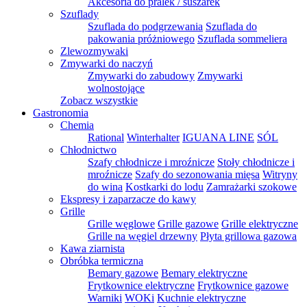
Akcesoria do pralek / suszarek
Szuflady
Szuflada do podgrzewania
Szuflada do
pakowania próżniowego
Szuflada sommeliera
Zlewozmywaki
Zmywarki do naczyń
Zmywarki do zabudowy
Zmywarki
wolnostojące
Zobacz wszystkie
Gastronomia
Chemia
Rational
Winterhalter
IGUANA LINE
SÓL
Chłodnictwo
Szafy chłodnicze i mroźnicze
Stoły chłodnicze i
mroźnicze
Szafy do sezonowania mięsa
Witryny
do wina
Kostkarki do lodu
Zamrażarki szokowe
Ekspresy i zaparzacze do kawy
Grille
Grille węglowe
Grille gazowe
Grille elektryczne
Grille na węgiel drzewny
Płyta grillowa gazowa
Kawa ziarnista
Obróbka termiczna
Bemary gazowe
Bemary elektryczne
Frytkownice elektryczne
Frytkownice gazowe
Warniki
WOKi
Kuchnie elektryczne