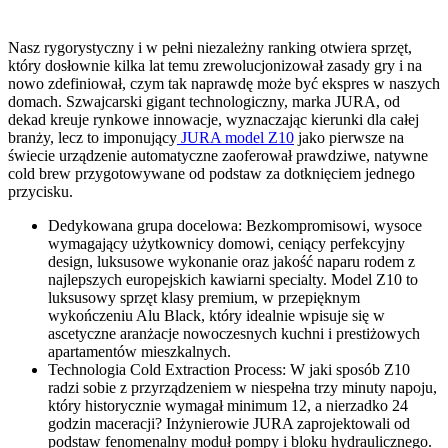
Nasz rygorystyczny i w pełni niezależny ranking otwiera sprzęt,
który dosłownie kilka lat temu zrewolucjonizował zasady gry i na
nowo zdefiniował, czym tak naprawdę może być ekspres w naszych
domach. Szwajcarski gigant technologiczny, marka JURA, od
dekad kreuje rynkowe innowacje, wyznaczając kierunki dla całej
branży, lecz to imponujący
JURA model Z10
jako pierwsze na
świecie urządzenie automatyczne zaoferował prawdziwe, natywne
cold brew przygotowywane od podstaw za dotknięciem jednego
przycisku.
Dedykowana grupa docelowa: Bezkompromisowi, wysoce
wymagający użytkownicy domowi, ceniący perfekcyjny
design, luksusowe wykonanie oraz jakość naparu rodem z
najlepszych europejskich kawiarni specialty. Model Z10 to
luksusowy sprzęt klasy premium, w przepięknym
wykończeniu Alu Black, który idealnie wpisuje się w
ascetyczne aranżacje nowoczesnych kuchni i prestiżowych
apartamentów mieszkalnych.
Technologia Cold Extraction Process: W jaki sposób Z10
radzi sobie z przyrządzeniem w niespełna trzy minuty napoju,
który historycznie wymagał minimum 12, a nierzadko 24
godzin maceracji? Inżynierowie JURA zaprojektowali od
podstaw fenomenalny moduł pompy i bloku hydraulicznego.