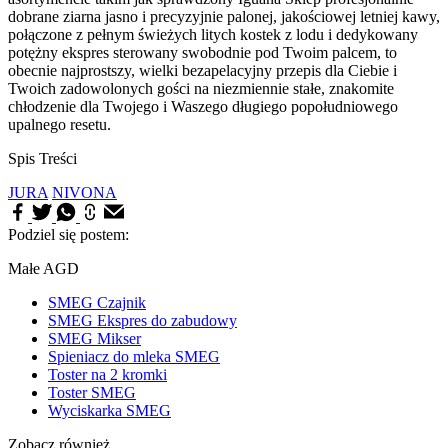
dobrane ziarna jasno i precyzyjnie palonej, jakościowej letniej kawy,
połączone z pełnym świeżych litych kostek z lodu i dedykowany
potężny ekspres sterowany swobodnie pod Twoim palcem, to
obecnie najprostszy, wielki bezapelacyjny przepis dla Ciebie i
Twoich zadowolonych gości na niezmiennie stałe, znakomite
chłodzenie dla Twojego i Waszego długiego popołudniowego
upalnego resetu.
Spis Treści
JURA
NIVONA
Podziel się postem:
Małe AGD
SMEG Czajnik
SMEG Ekspres do zabudowy
SMEG Mikser
Spieniacz do mleka SMEG
Toster na 2 kromki
Toster SMEG
Wyciskarka SMEG
Zobacz również