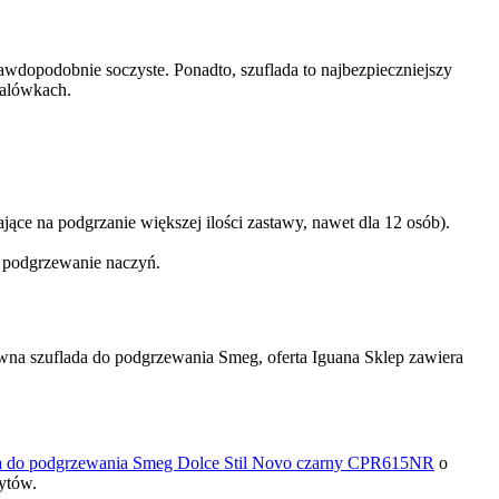
awdopodobnie soczyste. Ponadto, szuflada to najbezpieczniejszy
falówkach.
ce na podgrzanie większej ilości zastawy, nawet dla 12 osób).
ne podgrzewanie naczyń.
ywna szuflada do podgrzewania Smeg, oferta Iguana Sklep zawiera
a do podgrzewania Smeg Dolce Stil Novo czarny CPR615NR
o
ytów.