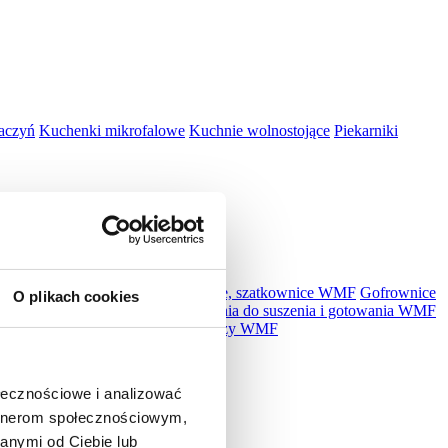
aczyń
Kuchenki mikrofalowe
Kuchnie wolnostojące
Piekarniki
kuchenne, miksery WMF
Krajalnice, szatkownice WMF
Gofrownice
O plikach cookies
MF
Płyty indukcyjne WMF
Urządzenia do suszenia i gotowania WMF
r WMF
Akcesoria WMF
Zestawy noży WMF
ołecznościowe i analizować
artnerom społecznościowym,
anymi od Ciebie lub