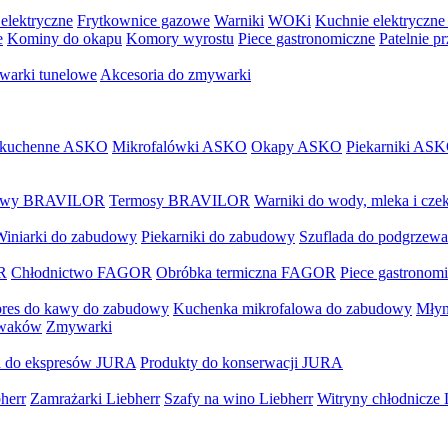
elektryczne
Frytkownice gazowe
Warniki
WOKi
Kuchnie elektryczne
e
Kominy do okapu
Komory wyrostu
Piece gastronomiczne
Patelnie p
arki tunelowe
Akcesoria do zmywarki
 kuchenne ASKO
Mikrofalówki ASKO
Okapy ASKO
Piekarniki AS
 kawy BRAVILOR
Termosy BRAVILOR
Warniki do wody, mleka i c
Winiarki do zabudowy
Piekarniki do zabudowy
Szuflada do podgrzewa
R
Chłodnictwo FAGOR
Obróbka termiczna FAGOR
Piece gastrono
res do kawy do zabudowy
Kuchenka mikrofalowa do zabudowy
Młyn
ywaków
Zmywarki
a do ekspresów JURA
Produkty do konserwacji JURA
herr
Zamrażarki Liebherr
Szafy na wino Liebherr
Witryny chłodnicze 