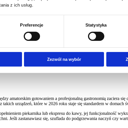
nia z ich usług.
Preferencje
Statystyka
ń - praktyczne rozwiązanie dla 
a między amatorskim gotowaniem a profesjonalną gastronomią zacie
wanych potraw. Jednym z takich urządzeń, które w 2026 roku staj
Zezwól na wybór
Z
ędzy amatorskim gotowaniem a profesjonalną gastronomią zaciera się c
 takich urządzeń, które w 2026 roku staje się standardem w domach 
pełnieniem piekarnika lub ekspresu do kawy, jej funkcjonalność wykra
hni. Jeśli zastanawiasz się, szuflada do podgrzewania naczyń czy wart