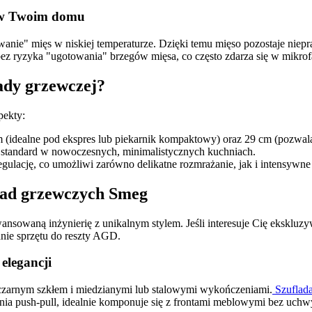
i w Twoim domu
nie" mięs w niskiej temperaturze. Dzięki temu mięso pozostaje niepr
ez ryzyka "ugotowania" brzegów mięsa, co często zdarza się w mikro
ady grzewczej?
pekty:
(idealne pod ekspres lub piekarnik kompaktowy) oraz 29 cm (pozwalają
 standard w nowoczesnych, minimalistycznych kuchniach.
regulację, co umożliwi zarówno delikatne rozmrażanie, jak i intensyw
flad grzewczych Smeg
nsowaną inżynierię z unikalnym stylem. Jeśli interesuje Cię ekskluz
nie sprzętu do reszty AGD.
elegancji
ę czarnym szkłem i miedzianymi lub stalowymi wykończeniami.
Szuflad
ia push-pull, idealnie komponuje się z frontami meblowymi bez uchw