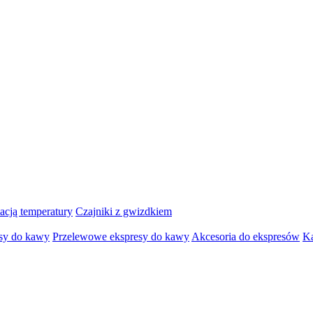
lacją temperatury
Czajniki z gwizdkiem
sy do kawy
Przelewowe ekspresy do kawy
Akcesoria do ekspresów
K