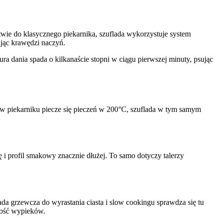
wie do klasycznego piekarnika, szuflada wykorzystuje system
ając krawędzi naczyń.
ura dania spada o kilkanaście stopni w ciągu pierwszej minuty, psując
w piekarniku piecze się pieczeń w 200°C, szuflada w tym samym
 i profil smakowy znacznie dłużej. To samo dotyczy talerzy
da grzewcza do wyrastania ciasta i slow cookingu sprawdza się tu
stość wypieków.