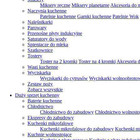
Miksery ręczne
Miksery planetarne
Akcesoria do 
Naczynia kuchenne
Patelnie kuchenne
Garnki kuchenne
Patelnie Wok
Naleśnikarki
Parowary
Przenośne płyty indukcyjne
Saturatory do wody
Spieniacze do mleka
Szatkownice
Tostery
Toster na 2 kromki
Toster na 4 kromki
Akcesoria d
Wagi kuchenne
Wyciskarka
Wyciskarki do cytrusów
Wyciskarki wolnoobroto
Zestaw noży
Zobacz wszystkie
Duży sprzęt kuchenny
Baterie kuchenne
Chłodnictwo
Chłodnictwo do zabudowy
Chłodnictwo wolnosto
Ekspresy do zabudowy
Kuchenki mikrofalowe
Kuchenki mikrofalowe do zabudowy
Kuchenki mi
Kuchnie wolnostojące