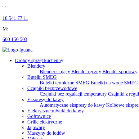
T:
18 541 77 11
M:
660 156 503
Drobny sprzęt kuchenny
Blendery
Blender stojący
Blender ręczny
Blender sportowy
Butelki SMEG
Butelki termiczne SMEG
Butelki na wodę SMEG
Czajniki bezprzewodowe
Czajniki bez regulacji temperatury
Czajniki z regu
Ekspresy do kawy
Automatyczne ekspresy do kawy
Kolbowe ekspre
Elektryczne młynki do kawy
Gofrownice
Grille elektryczne
Jajowary
Maszyny do lodów
Miksery