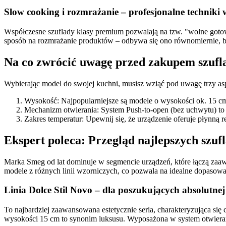
Slow cooking i rozmrażanie – profesjonalne technik
Współczesne szuflady klasy premium pozwalają na tzw. "wolne gotowa
sposób na rozmrażanie produktów – odbywa się ono równomiernie, b
Na co zwrócić uwagę przed zakupem szufl
Wybierając model do swojej kuchni, musisz wziąć pod uwagę trzy as
Wysokość: Najpopularniejsze są modele o wysokości ok. 15 cm 
Mechanizm otwierania: System Push-to-open (bez uchwytu) to
Zakres temperatur: Upewnij się, że urządzenie oferuje płynną 
Ekspert poleca: Przegląd najlepszych szu
Marka Smeg od lat dominuje w segmencie urządzeń, które łączą zaawa
modele z różnych linii wzorniczych, co pozwala na idealne dopasowa
Linia Dolce Stil Novo – dla poszukujących absolutnej 
To najbardziej zaawansowana estetycznie seria, charakteryzująca si
wysokości 15 cm to synonim luksusu. Wyposażona w system otwieran