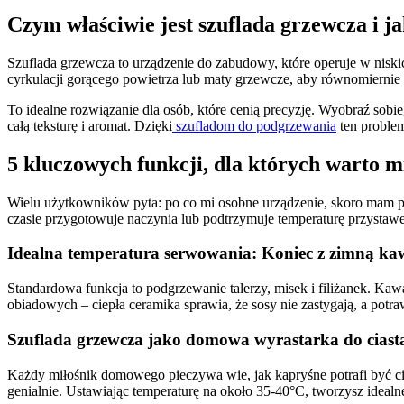
Czym właściwie jest szuflada grzewcza i j
Szuflada grzewcza to urządzenie do zabudowy, które operuje w niski
cyrkulacji gorącego powietrza lub maty grzewcze, aby równomiernie
To idealne rozwiązanie dla osób, które cenią precyzję. Wyobraź sobie,
całą teksturę i aromat. Dzięki
szufladom do podgrzewania
ten problem 
5 kluczowych funkcji, dla których warto m
Wielu użytkowników pyta: po co mi osobne urządzenie, skoro mam p
czasie przygotowuje naczynia lub podtrzymuje temperaturę przystaw
Idealna temperatura serwowania: Koniec z zimną ka
Standardowa funkcja to podgrzewanie talerzy, misek i filiżanek. Ka
obiadowych – ciepła ceramika sprawia, że sosy nie zastygają, a potraw
Szuflada grzewcza jako domowa wyrastarka do ciast
Każdy miłośnik domowego pieczywa wie, jak kapryśne potrafi być cia
genialnie. Ustawiając temperaturę na około 35-40°C, tworzysz idealn