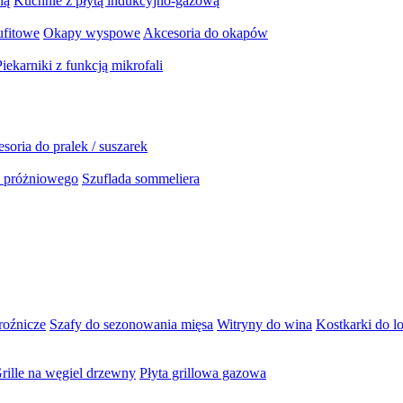
ną
Kuchnie z płytą indukcyjno-gazową
ufitowe
Okapy wyspowe
Akcesoria do okapów
Piekarniki z funkcją mikrofali
soria do pralek / suszarek
a próżniowego
Szuflada sommeliera
roźnicze
Szafy do sezonowania mięsa
Witryny do wina
Kostkarki do l
rille na węgiel drzewny
Płyta grillowa gazowa