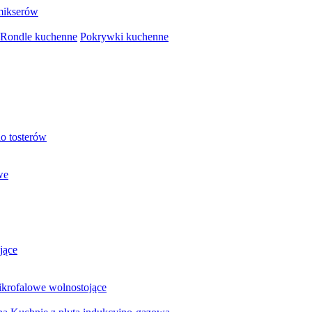
mikserów
Rondle kuchenne
Pokrywki kuchenne
o tosterów
we
jące
krofalowe wolnostojące