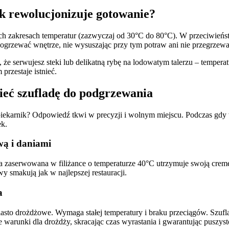
ak rewolucjonizuje gotowanie?
ch zakresach temperatur (zazwyczaj od 30°C do 80°C). W przeciwieńst
 ogrzewać wnętrze, nie wysuszając przy tym potraw ani nie przegrzew
 że serwujesz steki lub delikatną rybę na lodowatym talerzu – temperat
przestaje istnieć.
ieć szufladę do podgrzewania
iekarnik? Odpowiedź tkwi w precyzji i wolnym miejscu. Podczas gdy 
ek.
wą i daniami
wa zaserwowana w filiżance o temperaturze 40°C utrzymuje swoją cremę
y smakują jak w najlepszej restauracji.
a
sto drożdżowe. Wymaga stałej temperatury i braku przeciągów. Szufla
e warunki dla drożdży, skracając czas wyrastania i gwarantując puszy