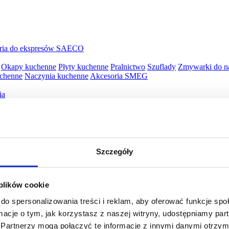
ria do ekspresów SAECO
Okapy kuchenne
Płyty kuchenne
Pralnictwo
Szuflady
Zmywarki do n
uchenne
Naczynia kuchenne
Akcesoria SMEG
ia
py
Piekarniki elektryczne
Płyty kuchenne
Szuflady
ille WMF
Opiekacze WMF
Wyciskarki WMF
Blendery WMF
Roboty 
Szczegóły
awy WMF
Jajowary WMF
Młynki do kawy WMF
Młynki do kawy W
WMF
Naleśnikarki WMF
Spieniacze do mleka WMF
Płyty snack maste
 plików cookie
do spersonalizowania treści i reklam, aby oferować funkcje sp
ormacje o tym, jak korzystasz z naszej witryny, udostępniamy p
Partnerzy mogą połączyć te informacje z innymi danymi otrzym