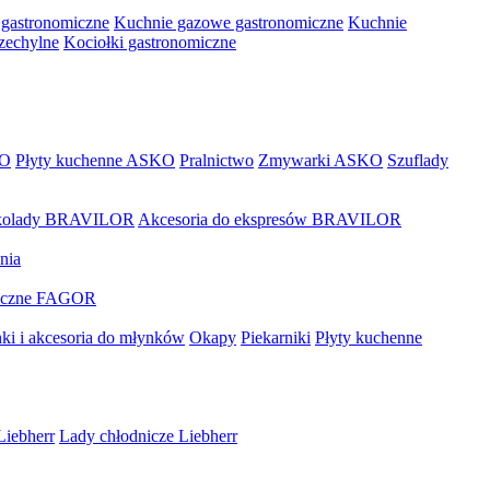
 gastronomiczne
Kuchnie gazowe gastronomiczne
Kuchnie
rzechylne
Kociołki gastronomiczne
KO
Płyty kuchenne ASKO
Pralnictwo
Zmywarki ASKO
Szuflady
zekolady BRAVILOR
Akcesoria do ekspresów BRAVILOR
nia
miczne FAGOR
ki i akcesoria do młynków
Okapy
Piekarniki
Płyty kuchenne
Liebherr
Lady chłodnicze Liebherr