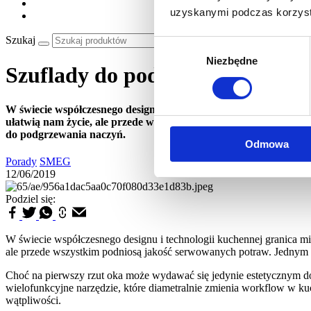
uzyskanymi podczas korzysta
Szukaj
Wybór
Niezbędne
zgody
Szuflady do podgrzewania naczy
W świecie współczesnego designu i technologii kuchennej granic
ułatwią nam życie, ale przede wszystkim podniosą jakość serwo
do podgrzewania naczyń.
Odmowa
Porady
SMEG
12/06/2019
Podziel się:
W świecie współczesnego designu i technologii kuchennej granica mi
ale przede wszystkim podniosą jakość serwowanych potraw. Jednym z
Choć na pierwszy rzut oka może wydawać się jedynie estetycznym do
wielofunkcyjne narzędzie, które diametralnie zmienia workflow w kuc
wątpliwości.