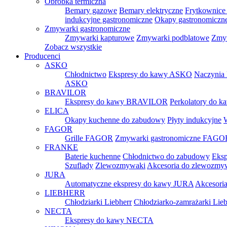
Obróbka termiczna
Bemary gazowe
Bemary elektryczne
Frytkownice 
indukcyjne gastronomiczne
Okapy gastronomiczn
Zmywarki gastronomiczne
Zmywarki kapturowe
Zmywarki podblatowe
Zmyw
Zobacz wszystkie
Producenci
ASKO
Chłodnictwo
Ekspresy do kawy ASKO
Naczynia
ASKO
BRAVILOR
Ekspresy do kawy BRAVILOR
Perkolatory do
ELICA
Okapy kuchenne do zabudowy
Płyty indukcyjne
FAGOR
Grille FAGOR
Zmywarki gastronomiczne FAGO
FRANKE
Baterie kuchenne
Chłodnictwo do zabudowy
Eksp
Szuflady
Zlewozmywaki
Akcesoria do zlewozm
JURA
Automatyczne ekspresy do kawy JURA
Akcesori
LIEBHERR
Chłodziarki Liebherr
Chłodziarko-zamrażarki Lieb
NECTA
Ekspresy do kawy NECTA