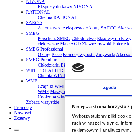
NIVONA
Ekspresy do kawy NIVONA
RATIONAL
Chemia RATIONAL
SAECO
Automatyczne ekspresy do kawy SAECO
Akceso
SMEG
Porsche x SMEG
Chłodnictwo
Ekspresy do kawy
elektryczne
Małe AGD
Zlewozmywaki
Baterie k
SMEG Professional
Okapy
Piece
Komory wyrostu
Zmywarki
Akcesor
SMEG Premium
Chłodziarki
Ekspresy
Kuchenki mikrofalowe
Oka
WINTERHALTER
Chemia WINTERHALTER
WMF
Czajniki WMF
Tostery WMF
Parowary WMF
Gr
Zgoda
WMF
Maszynki do lodów WMF
Ekspresy do k
Cooler na wino WMF
Pakowarki i zgrzewarki 
Zobacz wszystkie
Niniejsza strona korzysta z
Promocje
Nowości
Wykorzystujemy pliki cookie 
Zestawy
ruch w naszej witrynie. Inf
reklamowym i analitycznym. 