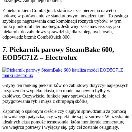
pożałujesz zakupu tego modelu.
Z piekarnikiem CombiQuick skrócisz czas pieczenia nawet o
połowę w porównaniu ze standardowymi urządzeniami. To zasługa
szybkiego nagrzewania oraz kombinacji różnych trybów, w tym
funkcji mikrofal i termoobiegu. Jeśli więc zastanawiasz się, jaki
piekarnik do zabudowy sprawdzi się dla zabieganych osób,
odpowiedź brzmi: CombiQuick 800.
7. Piekarnik parowy SteamBake 600,
EOD5C71Z – Electrolux
Gdyby ten ranking piekarników do zabudowy dotyczył najlepszych
urządzeń do wypieku ciasta, ten model na pewno byłby w
czołówce. Oczywiście, funkcja pary sprawdzi się też do
przygotowania ryb i mięsa z chrupiącą skórką.
Zapomnij o spalonym cieście czy ciągłym sprawdzaniu za pomocą
drewnianego patyczka, czy wypieki nie są już surowe. W uzyskaniu
idealnych ciast pomoże termosonda, która monitoruje temperaturę
we wnętrzu potrawy i wyłączy się, gdy cel zostanie osiągnięty.