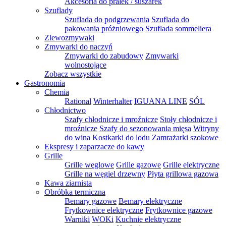
Akcesoria do pralek / suszarek
Szuflady
Szuflada do podgrzewania
Szuflada do
pakowania próżniowego
Szuflada sommeliera
Zlewozmywaki
Zmywarki do naczyń
Zmywarki do zabudowy
Zmywarki
wolnostojące
Zobacz wszystkie
Gastronomia
Chemia
Rational
Winterhalter
IGUANA LINE
SÓL
Chłodnictwo
Szafy chłodnicze i mroźnicze
Stoły chłodnicze i
mroźnicze
Szafy do sezonowania mięsa
Witryny
do wina
Kostkarki do lodu
Zamrażarki szokowe
Ekspresy i zaparzacze do kawy
Grille
Grille węglowe
Grille gazowe
Grille elektryczne
Grille na węgiel drzewny
Płyta grillowa gazowa
Kawa ziarnista
Obróbka termiczna
Bemary gazowe
Bemary elektryczne
Frytkownice elektryczne
Frytkownice gazowe
Warniki
WOKi
Kuchnie elektryczne