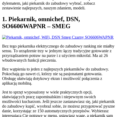
dylematem, jaki piekarnik do zabudowy wybrać, zobacz
zestawienie najlepszych, naszym zdaniem, modeli.
1. Piekarnik, omnichef, DSN,
SO6606WAPNR – SMEG
Bez tego piekarnika elektrycznego do zabudowy ranking nie miałby
sensu. To urządzenie trzy w jednym: łączy tradycyjne gotowanie z
przyrządzaniem potraw na parze i z użyciem mikrofal. Ma aż 26
wbudowanych funkcji pieczenia.
Bez wątpienia to jeden z najlepszych piekarników do zabudowy.
Pokochają go nawet ci, którzy nie są pasjonatami gotowania.
Obsługę ułatwiają dotykowy ekran i możliwość połączenia z
aplikacją mobilną.
Jest to sprzęt wyposażony w wiele praktycznych opcji,
ułatwiających pracę zapominalskim i niepewnym swoich
możliwości kucharzom. Jeśli jeszcze zastanawiasz się, jaki piekarnik
do zabudowy kupić, wyobraź sobie, że możesz przygotować pyszne
danie, korzystając ze 150 automatycznych przepisów. Wybierasz
interesującą Cię potrawę w menu, ustawiasz wagę, a piekarnik sam