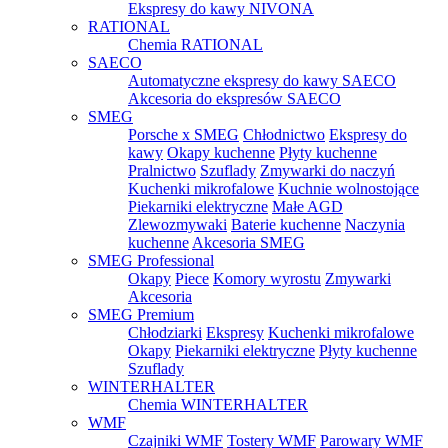
Ekspresy do kawy NIVONA
RATIONAL
Chemia RATIONAL
SAECO
Automatyczne ekspresy do kawy SAECO
Akcesoria do ekspresów SAECO
SMEG
Porsche x SMEG
Chłodnictwo
Ekspresy do
kawy
Okapy kuchenne
Płyty kuchenne
Pralnictwo
Szuflady
Zmywarki do naczyń
Kuchenki mikrofalowe
Kuchnie wolnostojące
Piekarniki elektryczne
Małe AGD
Zlewozmywaki
Baterie kuchenne
Naczynia
kuchenne
Akcesoria SMEG
SMEG Professional
Okapy
Piece
Komory wyrostu
Zmywarki
Akcesoria
SMEG Premium
Chłodziarki
Ekspresy
Kuchenki mikrofalowe
Okapy
Piekarniki elektryczne
Płyty kuchenne
Szuflady
WINTERHALTER
Chemia WINTERHALTER
WMF
Czajniki WMF
Tostery WMF
Parowary WMF