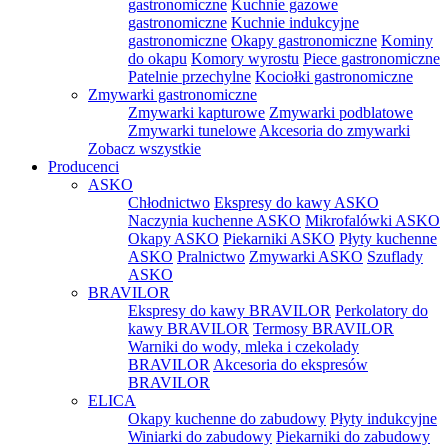
gastronomiczne
Kuchnie gazowe
gastronomiczne
Kuchnie indukcyjne
gastronomiczne
Okapy gastronomiczne
Kominy
do okapu
Komory wyrostu
Piece gastronomiczne
Patelnie przechylne
Kociołki gastronomiczne
Zmywarki gastronomiczne
Zmywarki kapturowe
Zmywarki podblatowe
Zmywarki tunelowe
Akcesoria do zmywarki
Zobacz wszystkie
Producenci
ASKO
Chłodnictwo
Ekspresy do kawy ASKO
Naczynia kuchenne ASKO
Mikrofalówki ASKO
Okapy ASKO
Piekarniki ASKO
Płyty kuchenne
ASKO
Pralnictwo
Zmywarki ASKO
Szuflady
ASKO
BRAVILOR
Ekspresy do kawy BRAVILOR
Perkolatory do
kawy BRAVILOR
Termosy BRAVILOR
Warniki do wody, mleka i czekolady
BRAVILOR
Akcesoria do ekspresów
BRAVILOR
ELICA
Okapy kuchenne do zabudowy
Płyty indukcyjne
Winiarki do zabudowy
Piekarniki do zabudowy