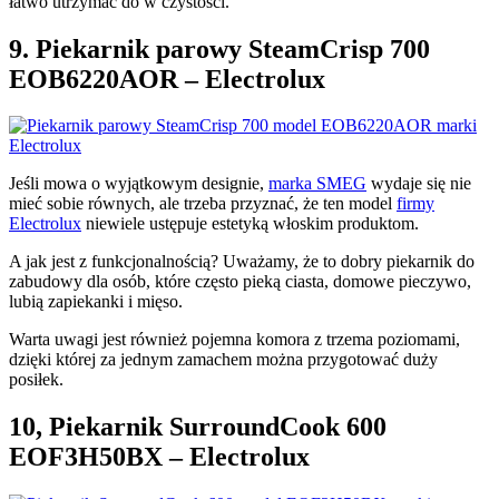
łatwo utrzymać do w czystości.
9. Piekarnik parowy SteamCrisp 700
EOB6220AOR – Electrolux
Jeśli mowa o wyjątkowym designie,
marka SMEG
wydaje się nie
mieć sobie równych, ale trzeba przyznać, że ten model
firmy
Electrolux
niewiele ustępuje estetyką włoskim produktom.
A jak jest z funkcjonalnością? Uważamy, że to dobry piekarnik do
zabudowy dla osób, które często pieką ciasta, domowe pieczywo,
lubią zapiekanki i mięso.
Warta uwagi jest również pojemna komora z trzema poziomami,
dzięki której za jednym zamachem można przygotować duży
posiłek.
10, Piekarnik SurroundCook 600
EOF3H50BX – Electrolux