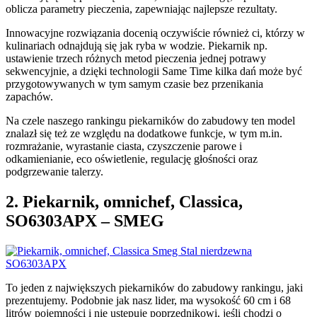
oblicza parametry pieczenia, zapewniając najlepsze rezultaty.
Innowacyjne rozwiązania docenią oczywiście również ci, którzy w
kulinariach odnajdują się jak ryba w wodzie. Piekarnik np.
ustawienie trzech różnych metod pieczenia jednej potrawy
sekwencyjnie, a dzięki technologii Same Time kilka dań może być
przygotowywanych w tym samym czasie bez przenikania
zapachów.
Na czele naszego rankingu piekarników do zabudowy ten model
znalazł się też ze względu na dodatkowe funkcje, w tym m.in.
rozmrażanie, wyrastanie ciasta, czyszczenie parowe i
odkamienianie, eco oświetlenie, regulację głośności oraz
podgrzewanie talerzy.
2. Piekarnik, omnichef, Classica,
SO6303APX ­– SMEG
To jeden z największych piekarników do zabudowy rankingu, jaki
prezentujemy. Podobnie jak nasz lider, ma wysokość 60 cm i 68
litrów pojemności i nie ustępuje poprzednikowi, jeśli chodzi o