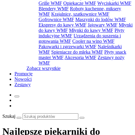
Grille WMF
Opiekacze WMF
Wyciskarki WMF
Blendery WMF
Roboty kuchenne, miksery
WMF
Krajalnice, szatkownice WMF
Gofrownice WMF
Maszynki do lodów WMF
Ekspresy do kawy WMF
Jajowary WMF
Młynki
do kawy WMF
Młynki do kawy WMF
Płyty
indukcyjne WMF
Urządzenia do suszenia i
gotowania WMF
Cooler na wino WMF
Pakowarki i zgrzewarki WMF
Naleśnikarki
WMF
Spieniacze do mleka WMF
Płyty snack
master WMF
Akcesoria WMF
Zestawy noży
WMF
Zobacz wszystkie
Promocje
Nowości
Zestawy
Szukaj
Najlepsze piekarniki do