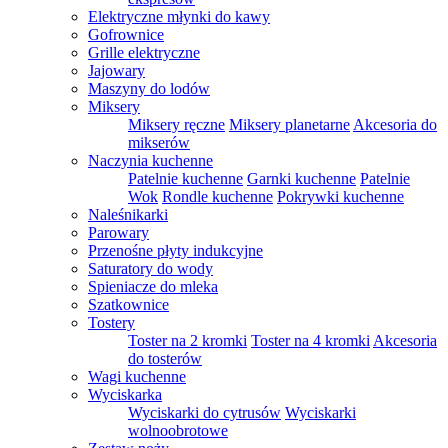
Elektryczne młynki do kawy
Gofrownice
Grille elektryczne
Jajowary
Maszyny do lodów
Miksery
Miksery ręczne
Miksery planetarne
Akcesoria do
mikserów
Naczynia kuchenne
Patelnie kuchenne
Garnki kuchenne
Patelnie
Wok
Rondle kuchenne
Pokrywki kuchenne
Naleśnikarki
Parowary
Przenośne płyty indukcyjne
Saturatory do wody
Spieniacze do mleka
Szatkownice
Tostery
Toster na 2 kromki
Toster na 4 kromki
Akcesoria
do tosterów
Wagi kuchenne
Wyciskarka
Wyciskarki do cytrusów
Wyciskarki
wolnoobrotowe