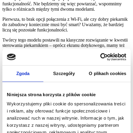
funkcjonalność. Nie będziemy się więc powtarzać, wspomnimy
tylko o różnicach między tymi dwoma modelami.
Pierwsza, to brak opcji połączenia z Wi-Fi, ale czy dobry piekarnik
do zabudowy koniecznie musi być smart? Uważamy, że bardziej
liczą się pozostałe funkcjonalności.
Twórcy tego modelu postawili na klasyczne rozwiązanie w kwestii
sterowania piekarnikiem – oprócz ekranu dotykowego, mamy też
pokrętła.
Kolejna, najbardziej widoczna różnica dotyczy designu. Wiele osób
doceni szczotkowaną stal z powłoką odporną na powstawanie
nieestetycznych odcisków palców.
Zgoda
Szczegóły
O plikach cookies
3. Piekarnik parowy SteamPro 900,
KOAAS31CX – Electrolux
Niniejsza strona korzysta z plików cookie
Wykorzystujemy pliki cookie do spersonalizowania treści
i reklam, aby oferować funkcje społecznościowe i
analizować ruch w naszej witrynie. Informacje o tym, jak
Kolejny piekarnik do zabudowy rankingu, który proponujemy,
korzystasz z naszej witryny, udostępniamy partnerom
również ma pokaźne parametry, jeśli chodzi o pojemność użytkową.
Wynosi ona 70 l.
społecznościowym, reklamowym i analitycznym.