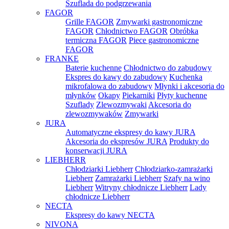
Szuflada do podgrzewania
FAGOR
Grille FAGOR
Zmywarki gastronomiczne
FAGOR
Chłodnictwo FAGOR
Obróbka
termiczna FAGOR
Piece gastronomiczne
FAGOR
FRANKE
Baterie kuchenne
Chłodnictwo do zabudowy
Ekspres do kawy do zabudowy
Kuchenka
mikrofalowa do zabudowy
Młynki i akcesoria do
młynków
Okapy
Piekarniki
Płyty kuchenne
Szuflady
Zlewozmywaki
Akcesoria do
zlewozmywaków
Zmywarki
JURA
Automatyczne ekspresy do kawy JURA
Akcesoria do ekspresów JURA
Produkty do
konserwacji JURA
LIEBHERR
Chłodziarki Liebherr
Chłodziarko-zamrażarki
Liebherr
Zamrażarki Liebherr
Szafy na wino
Liebherr
Witryny chłodnicze Liebherr
Lady
chłodnicze Liebherr
NECTA
Ekspresy do kawy NECTA
NIVONA