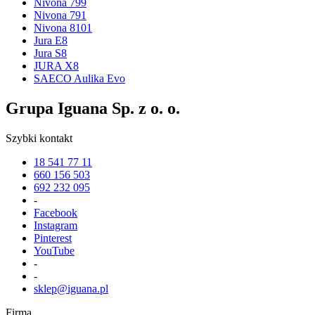
Nivona 799
Nivona 791
Nivona 8101
Jura E8
Jura S8
JURA X8
SAECO Aulika Evo
Grupa Iguana Sp. z o. o.
Szybki kontakt
18 541 77 11
660 156 503
692 232 095
-
Facebook
Instagram
Pinterest
YouTube
-
-
sklep@iguana.pl
Firma