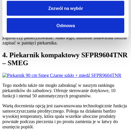
się dostępne dopiero z poziomu rozwijanego paska. Doszliśmy
jednak do wniosku, że dobry piekarnik do zabudowy to
Zezwól na wybór
niekoniecznie ten, który ilością funkcji przyprawia o zawrót głowy.
Przecież prostota i minimalizm też są w cenie.
Odmowa
Ten, kto potrzebuje, przy odrobinie zaangażowania, znajdzie mniej
popularne opcje, a wśród nich gotowanie jajek, przyrządzanie
jogurtu czy pasteryzowanie. Mało tego, ulubione ustawienia można
zapisać w pamięci piekarnika.
4. Piekarnik kompaktowy SFPR9604TNR
– SMEG
Tego modelu także nie mogło zabraknąć w naszym rankingu
piekarników do zabudowy. Oferuje sterowanie dotykowe, 10
funkcji i niemal 50 automatycznych programów.
Wartą docenienia opcją jest zaawansowana technologicznie funkcja
samooczyszczania pirolitycznego. Polega na działaniu bardzo
wysokiej temperatury, która spala wszelkie uboczne produkty
powstałe podczas pieczenia i po prostu zamienia je w łatwy do
usunięcia popiół.