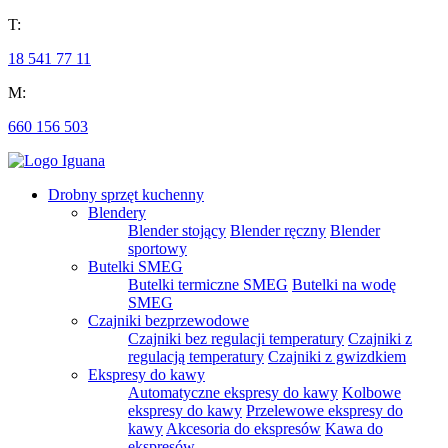
T:
18 541 77 11
M:
660 156 503
Drobny sprzęt kuchenny
Blendery
Blender stojący
Blender ręczny
Blender
sportowy
Butelki SMEG
Butelki termiczne SMEG
Butelki na wodę
SMEG
Czajniki bezprzewodowe
Czajniki bez regulacji temperatury
Czajniki z
regulacją temperatury
Czajniki z gwizdkiem
Ekspresy do kawy
Automatyczne ekspresy do kawy
Kolbowe
ekspresy do kawy
Przelewowe ekspresy do
kawy
Akcesoria do ekspresów
Kawa do
ekspresów