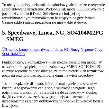
To nie tylko dobry piekarnik do zabudowy, ale i bardzo estetycznie
zaprojektowane urządzenie. Podobnie jak model SO6606WAPNR
pochodzi z kolekcji Dolce Stil Novo cechującej się
wysublimowanym minimalizmem bazującym na grze świateł.
Czarne szkło i miedź prezentują się niezwykle stylowo.
5. Speedwave, Linea, NG, SO4104M2PG
– SMEG
Funkcjonalny, a kompaktowy – tak można określić ten model. W
naszym rankingu piekarnik do zabudowy SMEG SO4104M2PG
zajmuje wysokie miejsce dlatego, że mimo niewielkich rozmiarów,
pozwala przygotować różnorodne dania na wiele sposobów.
Jest to urządzenie dla osób, które nie mają wiele przestrzeni w
kuchni, a w gotowaniu cenią sobie szybkość i wygodę. Jego
pojemność wynosi 40 l. Sprawdzi się do zabudowy w słupku,
dzięki czemu zaoszczędzisz więcej miejsca, a sterowanie
urządzeniem z ekranem dotykowym na wysokości wzroku będzie
łatwiejsze.