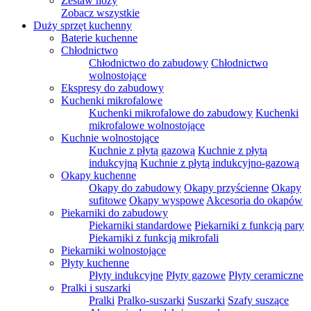
Zestaw noży
Zobacz wszystkie
Duży sprzęt kuchenny
Baterie kuchenne
Chłodnictwo
Chłodnictwo do zabudowy
Chłodnictwo
wolnostojące
Ekspresy do zabudowy
Kuchenki mikrofalowe
Kuchenki mikrofalowe do zabudowy
Kuchenki
mikrofalowe wolnostojące
Kuchnie wolnostojące
Kuchnie z płytą gazową
Kuchnie z płytą
indukcyjną
Kuchnie z płytą indukcyjno-gazową
Okapy kuchenne
Okapy do zabudowy
Okapy przyścienne
Okapy
sufitowe
Okapy wyspowe
Akcesoria do okapów
Piekarniki do zabudowy
Piekarniki standardowe
Piekarniki z funkcją pary
Piekarniki z funkcją mikrofali
Piekarniki wolnostojące
Płyty kuchenne
Płyty indukcyjne
Płyty gazowe
Płyty ceramiczne
Pralki i suszarki
Pralki
Pralko-suszarki
Suszarki
Szafy suszące