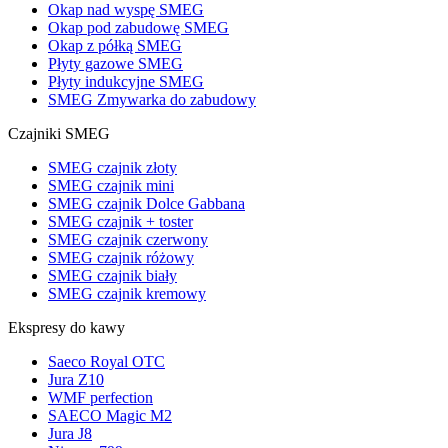
Okap nad wyspę SMEG
Okap pod zabudowę SMEG
Okap z półką SMEG
Płyty gazowe SMEG
Płyty indukcyjne SMEG
SMEG Zmywarka do zabudowy
Czajniki SMEG
SMEG czajnik złoty
SMEG czajnik mini
SMEG czajnik Dolce Gabbana
SMEG czajnik + toster
SMEG czajnik czerwony
SMEG czajnik różowy
SMEG czajnik biały
SMEG czajnik kremowy
Ekspresy do kawy
Saeco Royal OTC
Jura Z10
WMF perfection
SAECO Magic M2
Jura J8