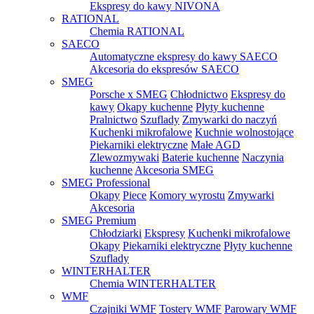
Ekspresy do kawy NIVONA
RATIONAL
Chemia RATIONAL
SAECO
Automatyczne ekspresy do kawy SAECO
Akcesoria do ekspresów SAECO
SMEG
Porsche x SMEG
Chłodnictwo
Ekspresy do
kawy
Okapy kuchenne
Płyty kuchenne
Pralnictwo
Szuflady
Zmywarki do naczyń
Kuchenki mikrofalowe
Kuchnie wolnostojące
Piekarniki elektryczne
Małe AGD
Zlewozmywaki
Baterie kuchenne
Naczynia
kuchenne
Akcesoria SMEG
SMEG Professional
Okapy
Piece
Komory wyrostu
Zmywarki
Akcesoria
SMEG Premium
Chłodziarki
Ekspresy
Kuchenki mikrofalowe
Okapy
Piekarniki elektryczne
Płyty kuchenne
Szuflady
WINTERHALTER
Chemia WINTERHALTER
WMF
Czajniki WMF
Tostery WMF
Parowary WMF