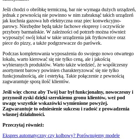
Jeśli chodzi o obróbkę termiczną, bar nie wymaga dużych urządzeń,
jednak z pewnością nie powinno w nim zabraknąć takich urządzeń
jak kuchnia gazowa lub elektryczna oraz piec konwekcyjno-
parowy. Niezbędne będą także fachowe ekspresy i oczywiście
przybory barmańskie. W zależności od potrzeb można również
wyposażyć swój lokal w takie urządzenia jak frytkownice oraz
piece do pizzy, a także podgrzewacze do parówek.
Podczas kompletowania wyposażenia do swojego nowo otwartego
lokalu, warto kierować się nie tylko ceną, ale i jakością
wybieranych produktów. Warto także wiedzieć, że współczesny
asortyment barowy powinien charakteryzować się nie tylko
funkcjonalnością, ale i estetyką. Takie połączenie z pewnością
zagwarantuje sporą ilość klientów.
Jeśli więc chcesz aby Twój bar był funkcjonalny, nowoczesny i
przynosił zyski dzięki szerokiemu gronu klientów, weź pod
uwagę wszystkie wskazówki wymienione powyżej.
Zagwarantuje to odniesienie sukcesu i radość z prowadzenia
własnej działalności.
Przeczytaj również:
Ekspres automatyczny czy kolbowy? Porównujemy modele