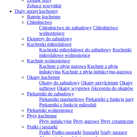
Zestaw noży
Zobacz wszystkie
Duży sprzęt kuchenny
Baterie kuchenne
Chłodnictwo
Chłodnictwo do zabudowy
Chłodnictwo
wolnostojące
Ekspresy do zabudowy
Kuchenki mikrofalowe
Kuchenki mikrofalowe do zabudowy
Kuchenki
mikrofalowe wolnostojące
Kuchnie wolnostojące
Kuchnie z płytą gazową
Kuchnie z płytą
indukcyjną
Kuchnie z płytą indukcyjno-gazową
Okapy kuchenne
Okapy do zabudowy
Okapy przyścienne
Okapy
sufitowe
Okapy wyspowe
Akcesoria do okapów
Piekarniki do zabudowy
Piekarniki standardowe
Piekarniki z funkcją pary
Piekarniki z funkcją mikrofali
Piekarniki wolnostojące
Płyty kuchenne
Płyty indukcyjne
Płyty gazowe
Płyty ceramiczne
Pralki i suszarki
Pralki
Pralko-suszarki
Suszarki
Szafy suszące