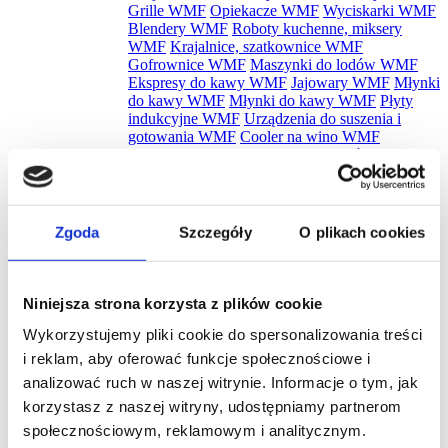
Grille WMF
Opiekacze WMF
Wyciskarki WMF
Blendery WMF
Roboty kuchenne, miksery
WMF
Krajalnice, szatkownice WMF
Gofrownice WMF
Maszynki do lodów WMF
Ekspresy do kawy WMF
Jajowary WMF
Młynki
do kawy WMF
Młynki do kawy WMF
Płyty
indukcyjne WMF
Urządzenia do suszenia i
gotowania WMF
Cooler na wino WMF
Pakowarki i zgrzewarki WMF
Naleśnikarki
WMF
Spieniacze do mleka WMF
Płyty snack
master WMF
Akcesoria WMF
Zestawy noży
WMF
Zobacz wszystkie
Zgoda
Szczegóły
O plikach cookies
Promocje
Nowości
Zestawy
Niniejsza strona korzysta z plików cookie
Wykorzystujemy pliki cookie do spersonalizowania treści
i reklam, aby oferować funkcje społecznościowe i
analizować ruch w naszej witrynie. Informacje o tym, jak
Szukaj
korzystasz z naszej witryny, udostępniamy partnerom
Jak wyposażyć bar? Krótki
społecznościowym, reklamowym i analitycznym.