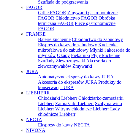
Szuflada do podgrzewania
FAGOR
Grille FAGOR
Zmywarki gastronomiczne
FAGOR
Chłodnictwo FAGOR
Obróbka
termiczna FAGOR
Piece gastronomiczne
FAGOR
FRANKE
Baterie kuchenne
Chłodnictwo do zabudowy
Ekspres do kawy do zabudowy
Kuchenka
mikrofalowa do zabudowy
Młynki i akcesoria do
młynków
Okapy
Piekarniki
Płyty kuchenne
Szuflady
Zlewozmywaki
Akcesoria do
zlewozmywaków
Zmywarki
JURA
Automatyczne ekspresy do kawy JURA
Akcesoria do ekspresów JURA
Produkty do
konserwacji JURA
LIEBHERR
Chłodziarki Liebherr
Chłodziarko-zamrażarki
Liebherr
Zamrażarki Liebherr
Szafy na wino
Liebherr
Witryny chłodnicze Liebherr
Lady
chłodnicze Liebherr
NECTA
Ekspresy do kawy NECTA
NIVONA