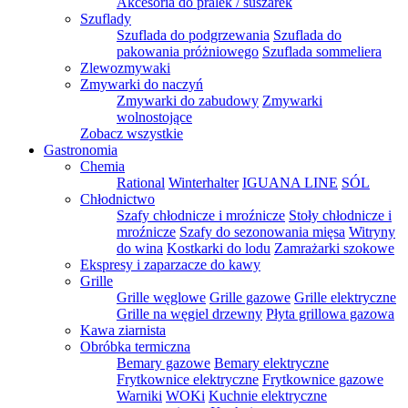
Akcesoria do pralek / suszarek
Szuflady
Szuflada do podgrzewania
Szuflada do
pakowania próżniowego
Szuflada sommeliera
Zlewozmywaki
Zmywarki do naczyń
Zmywarki do zabudowy
Zmywarki
wolnostojące
Zobacz wszystkie
Gastronomia
Chemia
Rational
Winterhalter
IGUANA LINE
SÓL
Chłodnictwo
Szafy chłodnicze i mroźnicze
Stoły chłodnicze i
mroźnicze
Szafy do sezonowania mięsa
Witryny
do wina
Kostkarki do lodu
Zamrażarki szokowe
Ekspresy i zaparzacze do kawy
Grille
Grille węglowe
Grille gazowe
Grille elektryczne
Grille na węgiel drzewny
Płyta grillowa gazowa
Kawa ziarnista
Obróbka termiczna
Bemary gazowe
Bemary elektryczne
Frytkownice elektryczne
Frytkownice gazowe
Warniki
WOKi
Kuchnie elektryczne