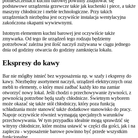
pomieszczeniach kuchni barowej powinny znajdować się
podstawowe urządzenia grzewcze takie jak kuchenki i piece, a także
maszyny chłodnicze i meble technologiczne. Przy takich
urządzeniach niezbędna jest oczywiście instalacja wentylacyjna
zakończona okapami wywiewnymi.
Istotnym elementem kuchni barowej jest oczywiście także
zmywarka. Od tego ile urządzeń tego rodzaju będziemy
potrzebować zależna jest ilość naczyń zużywana w ciągu jednego
dnia od godziny otwarcia do godziny zamknięcia lokalu.
Ekspresy do kawy
Bar nie mógłby istnieć bez wyposażenia np. w szafy i ekspresy do
kawy. Niezbędny asortyment naczyń, urządzeń elektrycznych oraz
mebli to elementy, o który musi zadbać każdy kto ma zamiar
otworzyć nowy lokal. Jeśli chodzi o przechowywanie żywności, z
pewnością potrzebne będą szafy chłodnicze. Świetnym wyborem
może okazać się także stół chłodniczy, który poza funkcją
schładzania może stanowić także dodatkowe stanowisko do pracy.
Napoje oczywiście również wymagają specjalnych warunków
przechowywania. W tym przypadku idealnie mogą sprawdzić się
witryny chłodnicze, które można ustawić w części dla gości, jak i na
zapleczu - wyposażenie barowe powinno być przede wszystkim
funkcjonalne.