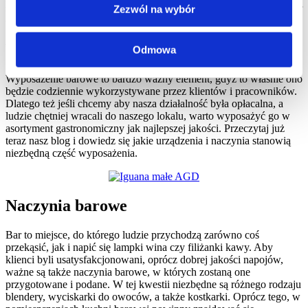
stworzyliśmy z pewnością pomoże każdemu, kto ma zamiar
Zezwól na wybór
otworzyć własny lokal.
Wyposażenie barowe
Odmowa
Wyposażenie barowe to bardzo ważny element, gdyż to właśnie ono
będzie codziennie wykorzystywane przez klientów i pracowników.
Dlatego też jeśli chcemy aby nasza działalność była opłacalna, a
ludzie chętniej wracali do naszego lokalu, warto wyposażyć go w
asortyment gastronomiczny jak najlepszej jakości. Przeczytaj już
teraz nasz blog i dowiedz się jakie urządzenia i naczynia stanowią
niezbędną część wyposażenia.
Naczynia barowe
Bar to miejsce, do którego ludzie przychodzą zarówno coś
przekąsić, jak i napić się lampki wina czy filiżanki kawy. Aby
klienci byli usatysfakcjonowani, oprócz dobrej jakości napojów,
ważne są także naczynia barowe, w których zostaną one
przygotowane i podane. W tej kwestii niezbędne są różnego rodzaju
blendery, wyciskarki do owoców, a także kostkarki. Oprócz tego, w