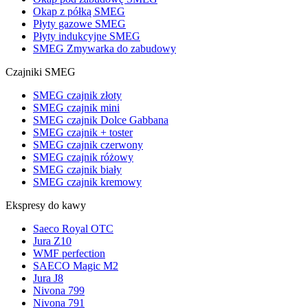
Okap z półką SMEG
Płyty gazowe SMEG
Płyty indukcyjne SMEG
SMEG Zmywarka do zabudowy
Czajniki SMEG
SMEG czajnik złoty
SMEG czajnik mini
SMEG czajnik Dolce Gabbana
SMEG czajnik + toster
SMEG czajnik czerwony
SMEG czajnik różowy
SMEG czajnik biały
SMEG czajnik kremowy
Ekspresy do kawy
Saeco Royal OTC
Jura Z10
WMF perfection
SAECO Magic M2
Jura J8
Nivona 799
Nivona 791