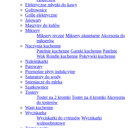
Elektryczne młynki do kawy
Gofrownice
Grille elektryczne
Jajowary
Maszyny do lodów
Miksery
Miksery ręczne
Miksery planetarne
Akcesoria do
mikserów
Naczynia kuchenne
Patelnie kuchenne
Garnki kuchenne
Patelnie
Wok
Rondle kuchenne
Pokrywki kuchenne
Naleśnikarki
Parowary
Przenośne płyty indukcyjne
Saturatory do wody
Spieniacze do mleka
Szatkownice
Tostery
Toster na 2 kromki
Toster na 4 kromki
Akcesoria
do tosterów
Wagi kuchenne
Wyciskarka
Wyciskarki do cytrusów
Wyciskarki
wolnoobrotowe