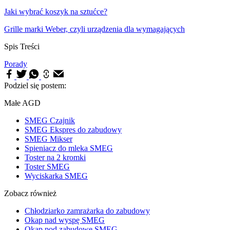
Jaki wybrać koszyk na sztućce?
Grille marki Weber, czyli urządzenia dla wymagających
Spis Treści
Porady
Podziel się postem:
Małe AGD
SMEG Czajnik
SMEG Ekspres do zabudowy
SMEG Mikser
Spieniacz do mleka SMEG
Toster na 2 kromki
Toster SMEG
Wyciskarka SMEG
Zobacz również
Chłodziarko zamrażarka do zabudowy
Okap nad wyspę SMEG
Okap pod zabudowę SMEG