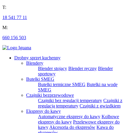
T:
18 541 77 11
M:
660 156 503
Drobny sprzęt kuchenny
Blendery
Blender stojący
Blender ręczny
Blender
sportowy
Butelki SMEG
Butelki termiczne SMEG
Butelki na wodę
SMEG
Czajniki bezprzewodowe
Czajniki bez regulacji temperatury
Czajniki z
regulacją temperatury
Czajniki z gwizdkiem
Ekspresy do kawy
Automatyczne ekspresy do kawy
Kolbowe
ekspresy do kawy
Przelewowe ekspresy do
kawy
Akcesoria do ekspresów
Kawa do
ekspresów