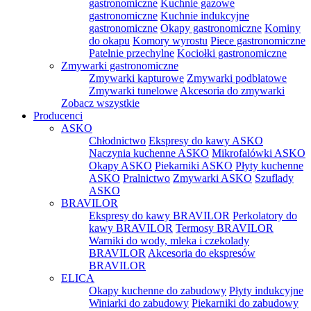
gastronomiczne
Kuchnie gazowe
gastronomiczne
Kuchnie indukcyjne
gastronomiczne
Okapy gastronomiczne
Kominy
do okapu
Komory wyrostu
Piece gastronomiczne
Patelnie przechylne
Kociołki gastronomiczne
Zmywarki gastronomiczne
Zmywarki kapturowe
Zmywarki podblatowe
Zmywarki tunelowe
Akcesoria do zmywarki
Zobacz wszystkie
Producenci
ASKO
Chłodnictwo
Ekspresy do kawy ASKO
Naczynia kuchenne ASKO
Mikrofalówki ASKO
Okapy ASKO
Piekarniki ASKO
Płyty kuchenne
ASKO
Pralnictwo
Zmywarki ASKO
Szuflady
ASKO
BRAVILOR
Ekspresy do kawy BRAVILOR
Perkolatory do
kawy BRAVILOR
Termosy BRAVILOR
Warniki do wody, mleka i czekolady
BRAVILOR
Akcesoria do ekspresów
BRAVILOR
ELICA
Okapy kuchenne do zabudowy
Płyty indukcyjne
Winiarki do zabudowy
Piekarniki do zabudowy