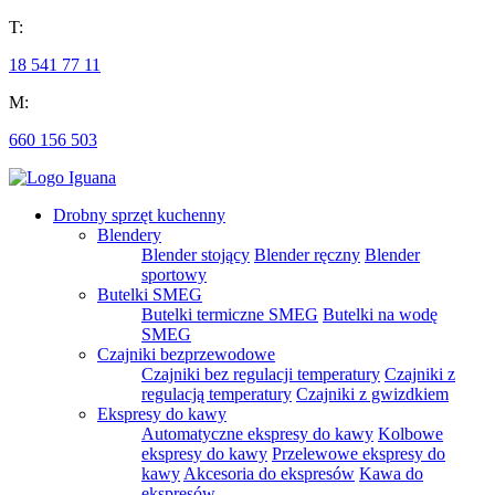
T:
18 541 77 11
M:
660 156 503
Drobny sprzęt kuchenny
Blendery
Blender stojący
Blender ręczny
Blender
sportowy
Butelki SMEG
Butelki termiczne SMEG
Butelki na wodę
SMEG
Czajniki bezprzewodowe
Czajniki bez regulacji temperatury
Czajniki z
regulacją temperatury
Czajniki z gwizdkiem
Ekspresy do kawy
Automatyczne ekspresy do kawy
Kolbowe
ekspresy do kawy
Przelewowe ekspresy do
kawy
Akcesoria do ekspresów
Kawa do
ekspresów