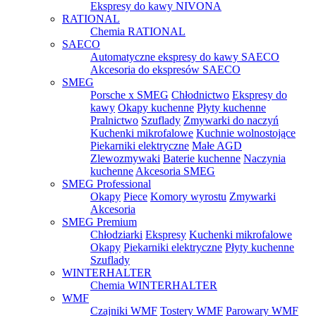
Ekspresy do kawy NIVONA
RATIONAL
Chemia RATIONAL
SAECO
Automatyczne ekspresy do kawy SAECO
Akcesoria do ekspresów SAECO
SMEG
Porsche x SMEG
Chłodnictwo
Ekspresy do
kawy
Okapy kuchenne
Płyty kuchenne
Pralnictwo
Szuflady
Zmywarki do naczyń
Kuchenki mikrofalowe
Kuchnie wolnostojące
Piekarniki elektryczne
Małe AGD
Zlewozmywaki
Baterie kuchenne
Naczynia
kuchenne
Akcesoria SMEG
SMEG Professional
Okapy
Piece
Komory wyrostu
Zmywarki
Akcesoria
SMEG Premium
Chłodziarki
Ekspresy
Kuchenki mikrofalowe
Okapy
Piekarniki elektryczne
Płyty kuchenne
Szuflady
WINTERHALTER
Chemia WINTERHALTER
WMF
Czajniki WMF
Tostery WMF
Parowary WMF