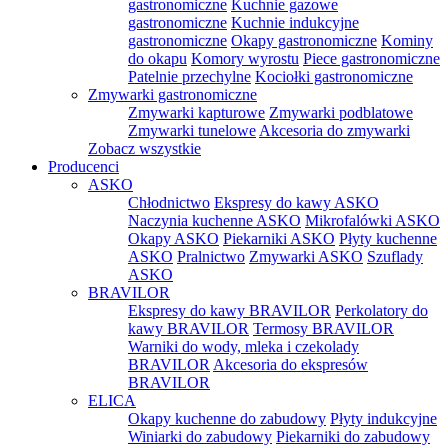
gastronomiczne
Kuchnie gazowe
gastronomiczne
Kuchnie indukcyjne
gastronomiczne
Okapy gastronomiczne
Kominy
do okapu
Komory wyrostu
Piece gastronomiczne
Patelnie przechylne
Kociołki gastronomiczne
Zmywarki gastronomiczne
Zmywarki kapturowe
Zmywarki podblatowe
Zmywarki tunelowe
Akcesoria do zmywarki
Zobacz wszystkie
Producenci
ASKO
Chłodnictwo
Ekspresy do kawy ASKO
Naczynia kuchenne ASKO
Mikrofalówki ASKO
Okapy ASKO
Piekarniki ASKO
Płyty kuchenne
ASKO
Pralnictwo
Zmywarki ASKO
Szuflady
ASKO
BRAVILOR
Ekspresy do kawy BRAVILOR
Perkolatory do
kawy BRAVILOR
Termosy BRAVILOR
Warniki do wody, mleka i czekolady
BRAVILOR
Akcesoria do ekspresów
BRAVILOR
ELICA
Okapy kuchenne do zabudowy
Płyty indukcyjne
Winiarki do zabudowy
Piekarniki do zabudowy