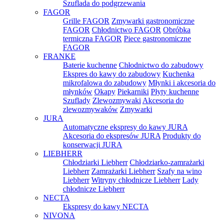
Szuflada do podgrzewania
FAGOR
Grille FAGOR
Zmywarki gastronomiczne
FAGOR
Chłodnictwo FAGOR
Obróbka
termiczna FAGOR
Piece gastronomiczne
FAGOR
FRANKE
Baterie kuchenne
Chłodnictwo do zabudowy
Ekspres do kawy do zabudowy
Kuchenka
mikrofalowa do zabudowy
Młynki i akcesoria do
młynków
Okapy
Piekarniki
Płyty kuchenne
Szuflady
Zlewozmywaki
Akcesoria do
zlewozmywaków
Zmywarki
JURA
Automatyczne ekspresy do kawy JURA
Akcesoria do ekspresów JURA
Produkty do
konserwacji JURA
LIEBHERR
Chłodziarki Liebherr
Chłodziarko-zamrażarki
Liebherr
Zamrażarki Liebherr
Szafy na wino
Liebherr
Witryny chłodnicze Liebherr
Lady
chłodnicze Liebherr
NECTA
Ekspresy do kawy NECTA
NIVONA