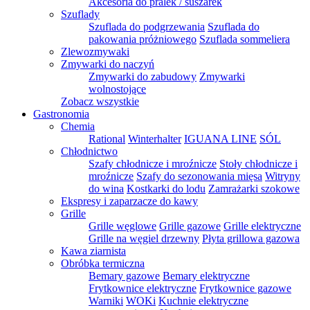
Akcesoria do pralek / suszarek
Szuflady
Szuflada do podgrzewania
Szuflada do
pakowania próżniowego
Szuflada sommeliera
Zlewozmywaki
Zmywarki do naczyń
Zmywarki do zabudowy
Zmywarki
wolnostojące
Zobacz wszystkie
Gastronomia
Chemia
Rational
Winterhalter
IGUANA LINE
SÓL
Chłodnictwo
Szafy chłodnicze i mroźnicze
Stoły chłodnicze i
mroźnicze
Szafy do sezonowania mięsa
Witryny
do wina
Kostkarki do lodu
Zamrażarki szokowe
Ekspresy i zaparzacze do kawy
Grille
Grille węglowe
Grille gazowe
Grille elektryczne
Grille na węgiel drzewny
Płyta grillowa gazowa
Kawa ziarnista
Obróbka termiczna
Bemary gazowe
Bemary elektryczne
Frytkownice elektryczne
Frytkownice gazowe
Warniki
WOKi
Kuchnie elektryczne