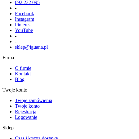
692 232 095
-
Facebook
Instagram
Pinterest
YouTube
-
-
sklep@iguana.pl
Firma
O firmie
Kontakt
Blog
Twoje konto
Twoje zamówienia
Twoje konto
Rejestracja
Logowanie
Sklep
Czas i koszta dostawy