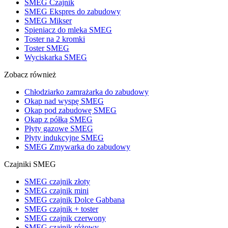
SMEG Czajnik
SMEG Ekspres do zabudowy
SMEG Mikser
Spieniacz do mleka SMEG
Toster na 2 kromki
Toster SMEG
Wyciskarka SMEG
Zobacz również
Chłodziarko zamrażarka do zabudowy
Okap nad wyspę SMEG
Okap pod zabudowę SMEG
Okap z półką SMEG
Płyty gazowe SMEG
Płyty indukcyjne SMEG
SMEG Zmywarka do zabudowy
Czajniki SMEG
SMEG czajnik złoty
SMEG czajnik mini
SMEG czajnik Dolce Gabbana
SMEG czajnik + toster
SMEG czajnik czerwony
SMEG czajnik różowy