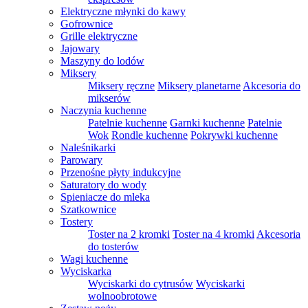
Elektryczne młynki do kawy
Gofrownice
Grille elektryczne
Jajowary
Maszyny do lodów
Miksery
Miksery ręczne
Miksery planetarne
Akcesoria do
mikserów
Naczynia kuchenne
Patelnie kuchenne
Garnki kuchenne
Patelnie
Wok
Rondle kuchenne
Pokrywki kuchenne
Naleśnikarki
Parowary
Przenośne płyty indukcyjne
Saturatory do wody
Spieniacze do mleka
Szatkownice
Tostery
Toster na 2 kromki
Toster na 4 kromki
Akcesoria
do tosterów
Wagi kuchenne
Wyciskarka
Wyciskarki do cytrusów
Wyciskarki
wolnoobrotowe