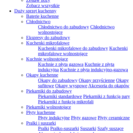
Zestaw noży
Zobacz wszystkie
Duży sprzęt kuchenny
Baterie kuchenne
Chłodnictwo
Chłodnictwo do zabudowy
Chłodnictwo
wolnostojące
Ekspresy do zabudowy
Kuchenki mikrofalowe
Kuchenki mikrofalowe do zabudowy
Kuchenki
mikrofalowe wolnostojące
Kuchnie wolnostojące
Kuchnie z płytą gazową
Kuchnie z płytą
indukcyjną
Kuchnie z płytą indukcyjno-gazową
Okapy kuchenne
Okapy do zabudowy
Okapy przyścienne
Okapy
sufitowe
Okapy wyspowe
Akcesoria do okapów
Piekarniki do zabudowy
Piekarniki standardowe
Piekarniki z funkcją pary
Piekarniki z funkcją mikrofali
Piekarniki wolnostojące
Płyty kuchenne
Płyty indukcyjne
Płyty gazowe
Płyty ceramiczne
Pralki i suszarki
Pralki
Pralko-suszarki
Suszarki
Szafy suszące