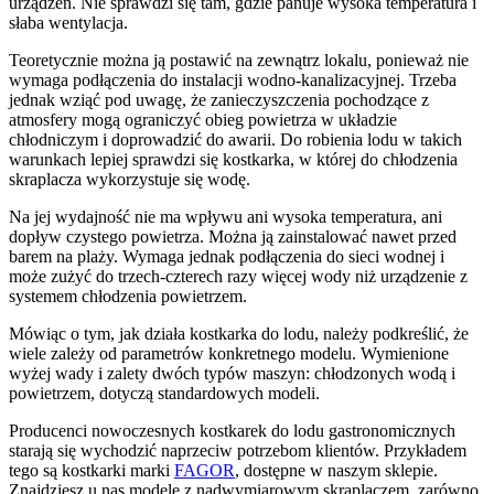
urządzeń. Nie sprawdzi się tam, gdzie panuje wysoka temperatura i
słaba wentylacja.
Teoretycznie można ją postawić na zewnątrz lokalu, ponieważ nie
wymaga podłączenia do instalacji wodno-kanalizacyjnej. Trzeba
jednak wziąć pod uwagę, że zanieczyszczenia pochodzące z
atmosfery mogą ograniczyć obieg powietrza w układzie
chłodniczym i doprowadzić do awarii. Do robienia lodu w takich
warunkach lepiej sprawdzi się kostkarka, w której do chłodzenia
skraplacza wykorzystuje się wodę.
Na jej wydajność nie ma wpływu ani wysoka temperatura, ani
dopływ czystego powietrza. Można ją zainstalować nawet przed
barem na plaży. Wymaga jednak podłączenia do sieci wodnej i
może zużyć do trzech-czterech razy więcej wody niż urządzenie z
systemem chłodzenia powietrzem.
Mówiąc o tym, jak działa kostkarka do lodu, należy podkreślić, że
wiele zależy od parametrów konkretnego modelu. Wymienione
wyżej wady i zalety dwóch typów maszyn: chłodzonych wodą i
powietrzem, dotyczą standardowych modeli.
Producenci nowoczesnych kostkarek do lodu gastronomicznych
starają się wychodzić naprzeciw potrzebom klientów. Przykładem
tego są kostkarki marki
FAGOR
, dostępne w naszym sklepie.
Znajdziesz u nas modele z nadwymiarowym skraplaczem, zarówno