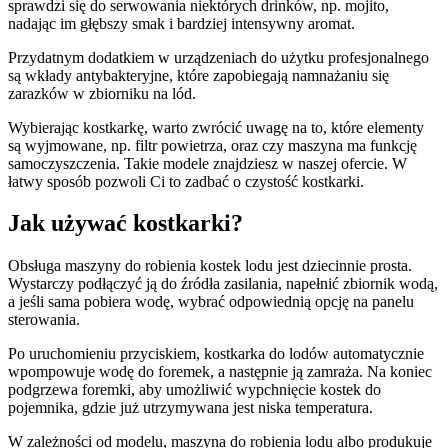
sprawdzi się do serwowania niektórych drinków, np. mojito,
nadając im głębszy smak i bardziej intensywny aromat.
Przydatnym dodatkiem w urządzeniach do użytku profesjonalnego
są wkłady antybakteryjne, które zapobiegają namnażaniu się
zarazków w zbiorniku na lód.
Wybierając kostkarkę, warto zwrócić uwagę na to, które elementy
są wyjmowane, np. filtr powietrza, oraz czy maszyna ma funkcję
samoczyszczenia. Takie modele znajdziesz w naszej ofercie. W
łatwy sposób pozwoli Ci to zadbać o czystość kostkarki.
Jak używać kostkarki?
Obsługa maszyny do robienia kostek lodu jest dziecinnie prosta.
Wystarczy podłączyć ją do źródła zasilania, napełnić zbiornik wodą,
a jeśli sama pobiera wodę, wybrać odpowiednią opcję na panelu
sterowania.
Po uruchomieniu przyciskiem, kostkarka do lodów automatycznie
wpompowuje wodę do foremek, a następnie ją zamraża. Na koniec
podgrzewa foremki, aby umożliwić wypchnięcie kostek do
pojemnika, gdzie już utrzymywana jest niska temperatura.
W zależności od modelu, maszyna do robienia lodu albo produkuje