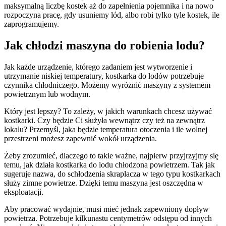
maksymalną liczbę kostek aż do zapełnienia pojemnika i na nowo
rozpoczyna pracę, gdy usuniemy lód, albo robi tylko tyle kostek, ile
zaprogramujemy.
Jak chłodzi maszyna do robienia lodu?
Jak każde urządzenie, którego zadaniem jest wytworzenie i
utrzymanie niskiej temperatury, kostkarka do lodów potrzebuje
czynnika chłodniczego. Możemy wyróżnić maszyny z systemem
powietrznym lub wodnym.
Który jest lepszy? To zależy, w jakich warunkach chcesz używać
kostkarki. Czy będzie Ci służyła wewnątrz czy też na zewnątrz
lokalu? Przemyśl, jaka będzie temperatura otoczenia i ile wolnej
przestrzeni możesz zapewnić wokół urządzenia.
Żeby zrozumieć, dlaczego to takie ważne, najpierw przyjrzyjmy się
temu, jak działa kostkarka do lodu chłodzona powietrzem. Tak jak
sugeruje nazwa, do schłodzenia skraplacza w tego typu kostkarkach
służy zimne powietrze. Dzięki temu maszyna jest oszczędna w
eksploatacji.
Aby pracować wydajnie, musi mieć jednak zapewniony dopływ
powietrza. Potrzebuje kilkunastu centymetrów odstępu od innych