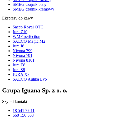
SMEG czajnik biały
SMEG czajnik kremowy
Ekspresy do kawy
Saeco Royal OTC
Jura Z10
WMF perfection
SAECO Magic M2
Jura J8
Nivona 799
Nivona 791
Nivona 8101
Jura E8
Jura S8
JURA X8
SAECO Aulika Evo
Grupa Iguana Sp. z o. o.
Szybki kontakt
18 541 77 11
660 156 503