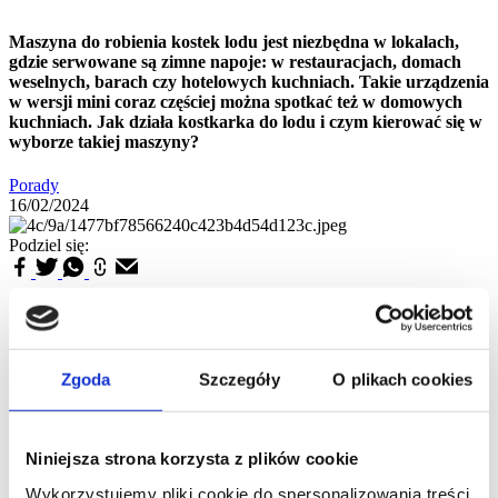
Maszyna do robienia kostek lodu jest niezbędna w lokalach,
gdzie serwowane są zimne napoje: w restauracjach, domach
weselnych, barach czy hotelowych kuchniach. Takie urządzenia
w wersji mini coraz częściej można spotkać też w domowych
kuchniach. Jak działa kostkarka do lodu i czym kierować się w
wyborze takiej maszyny?
Porady
16/02/2024
Podziel się:
Maszyna do robienia kostek lodu jest niezbędna w lokalach, gdzie
serwowane są zimne napoje: w restauracjach, domach weselnych,
barach czy hotelowych kuchniach. Takie urządzenia w wersji mini
coraz częściej można spotkać też w domowych kuchniach. Jak
Zgoda
Szczegóły
O plikach cookies
działa kostkarka do lodu i czym kierować się w wyborze takiej
maszyny?
Komu przyda się kostkarka?
Niniejsza strona korzysta z plików cookie
Wykorzystujemy pliki cookie do spersonalizowania treści