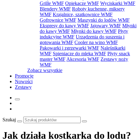
Grille WMF
Opiekacze WMF
Wyciskarki WMF
Blendery WMF
Roboty kuchenne, miksery
WMF
Krajalnice, szatkownice WMF
Gofrownice WMF
Maszynki do lodów WMF
Ekspresy do kawy WMF
Jajowary WMF
Młynki
do kawy WMF
Młynki do kawy WMF
Płyty
indukcyjne WMF
Urządzenia do suszenia i
gotowania WMF
Cooler na wino WMF
Pakowarki i zgrzewarki WMF
Naleśnikarki
WMF
Spieniacze do mleka WMF
Płyty snack
master WMF
Akcesoria WMF
Zestawy noży
WMF
Zobacz wszystkie
Promocje
Nowości
Zestawy
Szukaj
Jak działa kostkarka do lodu?