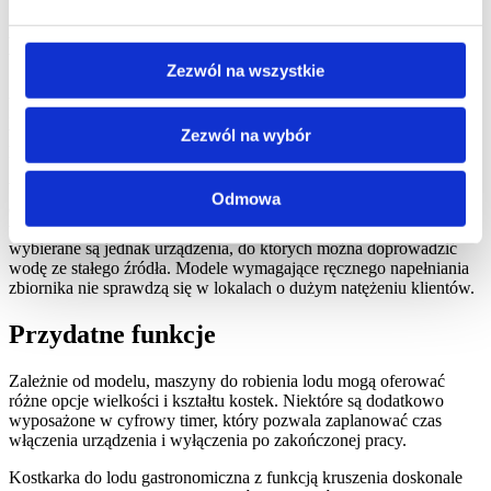
Budowa maszyny do robienia lodu
Zezwól na wszystkie
Aby odpowiedzieć na pytanie, jak działa
kostkarka do lodu
,
najpierw przyjrzyjmy się jej budowie. Urządzenie składa się z
wyjmowanego zbiornika na wodę oraz koszyka albo szufladki na
Zezwól na wybór
lód. Do usuwania niewykorzystanej wody służy kranik lub odpływ.
Warto podkreślić, że zarówno sprzęt przeznaczony do użytku
Odmowa
domowego, jak i kostkarka do lodu gastronomiczna, zbudowane są
w podobny sposób. Do użytku profesjonalnego najczęściej
wybierane są jednak urządzenia, do których można doprowadzić
wodę ze stałego źródła. Modele wymagające ręcznego napełniania
zbiornika nie sprawdzą się w lokalach o dużym natężeniu klientów.
Przydatne funkcje
Zależnie od modelu, maszyny do robienia lodu mogą oferować
różne opcje wielkości i kształtu kostek. Niektóre są dodatkowo
wyposażone w cyfrowy timer, który pozwala zaplanować czas
włączenia urządzenia i wyłączenia po zakończonej pracy.
Kostkarka do lodu gastronomiczna z funkcją kruszenia doskonale