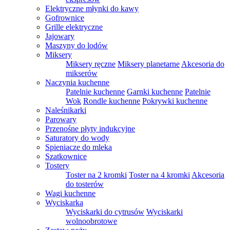
Elektryczne młynki do kawy
Gofrownice
Grille elektryczne
Jajowary
Maszyny do lodów
Miksery
Miksery ręczne
Miksery planetarne
Akcesoria do
mikserów
Naczynia kuchenne
Patelnie kuchenne
Garnki kuchenne
Patelnie
Wok
Rondle kuchenne
Pokrywki kuchenne
Naleśnikarki
Parowary
Przenośne płyty indukcyjne
Saturatory do wody
Spieniacze do mleka
Szatkownice
Tostery
Toster na 2 kromki
Toster na 4 kromki
Akcesoria
do tosterów
Wagi kuchenne
Wyciskarka
Wyciskarki do cytrusów
Wyciskarki
wolnoobrotowe