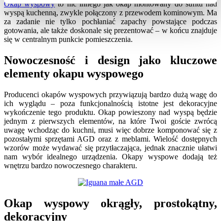
Okap wyspowy
to nic innego jak okap montowany do sufitu nad
wyspą kuchenną, zwykle połączony z przewodem kominowym. Ma
za zadanie nie tylko pochłaniać zapachy powstające podczas
gotowania, ale także doskonale się prezentować – w końcu znajduje
się w centralnym punkcie pomieszczenia.
Nowoczesność i design jako kluczowe
elementy okapu wyspowego
Producenci
okapów wyspowych
przywiązują bardzo dużą wagę do
ich wyglądu – poza funkcjonalnością istotne jest dekoracyjne
wykończenie tego produktu. Okap powieszony nad wyspą będzie
jednym z pierwszych elementów, na które Twoi goście zwrócą
uwagę wchodząc do kuchni, musi więc dobrze komponować się z
pozostałymi sprzętami AGD oraz z meblami. Wielość dostępnych
wzorów może wydawać się przytłaczająca, jednak znacznie ułatwi
nam wybór idealnego urządzenia.
Okapy wyspowe
dodają też
wnętrzu bardzo nowoczesnego charakteru.
Okap wyspowy okrągły, prostokątny,
dekoracyjny