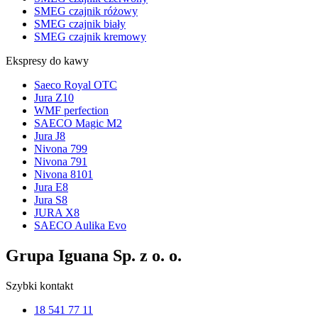
SMEG czajnik różowy
SMEG czajnik biały
SMEG czajnik kremowy
Ekspresy do kawy
Saeco Royal OTC
Jura Z10
WMF perfection
SAECO Magic M2
Jura J8
Nivona 799
Nivona 791
Nivona 8101
Jura E8
Jura S8
JURA X8
SAECO Aulika Evo
Grupa Iguana Sp. z o. o.
Szybki kontakt
18 541 77 11