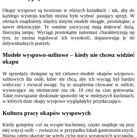
Okapy wyspowe są tworzone w różnych kształtach – tak, aby do
każdego wystroju kuchni można było wybrać pasujący sprzęt. W
ofertach znajdziemy między innymi modele okrągłe, prostokątne, a
nawet dekoracyjne. Te ostatnie zazwyczaj mają imitować dużą,
finezyjną lampę.
Wyciągi prostokątne
natomiast charakteryzują się
tym, że można regulować ich wysokość, dopasowując je do
indywidualnych potrzeb.
Modele wyspowo-sufitowe – kiedy nie chcesz widzieć
okapu
W sprzedaży dostępne są też ciekawe modele okapów wyspowo-
sufitowych dla osób, które nie chcą, aby ich wyciąg był bardzo
widoczny i zwracał uwagę. Są to urządzenia chowane w suficie,
wysuwające się nieznacznie (na ok. 10 cm) na czas gotowania.
Takie rozwiązanie doskonale sprawdzi się w mniejszych kuchniach,
w których duże okapy wyspowe wyglądałyby przytłaczająco.
Kultura pracy okapów wyspowych
Kiedy gotujemy coś na wyspie kuchennej, często znajduje się przy
niej więcej osób – zwłaszcza w przypadku lokali gastronomicznych.
Ważną zaletą okazuje się wtedy cicha praca wyspowych wyciągów,