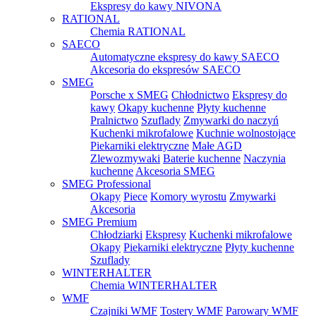
Ekspresy do kawy NIVONA
RATIONAL
Chemia RATIONAL
SAECO
Automatyczne ekspresy do kawy SAECO
Akcesoria do ekspresów SAECO
SMEG
Porsche x SMEG
Chłodnictwo
Ekspresy do
kawy
Okapy kuchenne
Płyty kuchenne
Pralnictwo
Szuflady
Zmywarki do naczyń
Kuchenki mikrofalowe
Kuchnie wolnostojące
Piekarniki elektryczne
Małe AGD
Zlewozmywaki
Baterie kuchenne
Naczynia
kuchenne
Akcesoria SMEG
SMEG Professional
Okapy
Piece
Komory wyrostu
Zmywarki
Akcesoria
SMEG Premium
Chłodziarki
Ekspresy
Kuchenki mikrofalowe
Okapy
Piekarniki elektryczne
Płyty kuchenne
Szuflady
WINTERHALTER
Chemia WINTERHALTER
WMF
Czajniki WMF
Tostery WMF
Parowary WMF