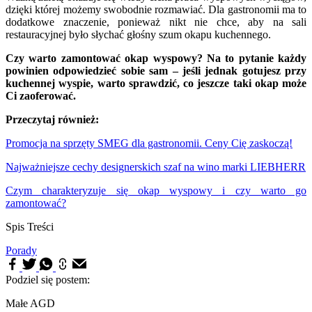
dzięki której możemy swobodnie rozmawiać. Dla gastronomii ma to
dodatkowe znaczenie, ponieważ nikt nie chce, aby na sali
restauracyjnej było słychać głośny szum okapu kuchennego.
Czy warto zamontować okap wyspowy? Na to pytanie każdy
powinien odpowiedzieć sobie sam – jeśli jednak gotujesz przy
kuchennej wyspie, warto sprawdzić, co jeszcze taki okap może
Ci zaoferować.
Przeczytaj również:
Promocja na sprzęty SMEG dla gastronomii. Ceny Cię zaskoczą!
Najważniejsze cechy designerskich szaf na wino marki LIEBHERR
Czym charakteryzuje się okap wyspowy i czy warto go
zamontować?
Spis Treści
Porady
Podziel się postem:
Małe AGD