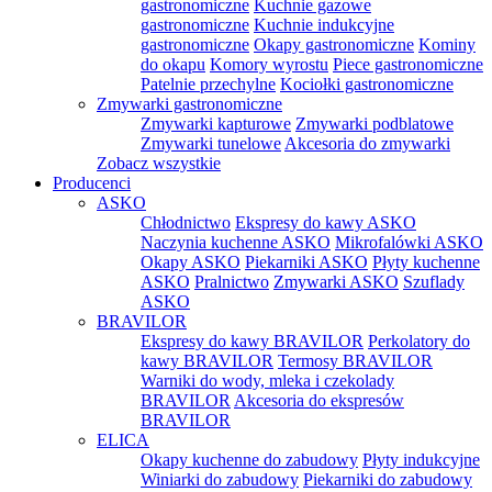
gastronomiczne
Kuchnie gazowe
gastronomiczne
Kuchnie indukcyjne
gastronomiczne
Okapy gastronomiczne
Kominy
do okapu
Komory wyrostu
Piece gastronomiczne
Patelnie przechylne
Kociołki gastronomiczne
Zmywarki gastronomiczne
Zmywarki kapturowe
Zmywarki podblatowe
Zmywarki tunelowe
Akcesoria do zmywarki
Zobacz wszystkie
Producenci
ASKO
Chłodnictwo
Ekspresy do kawy ASKO
Naczynia kuchenne ASKO
Mikrofalówki ASKO
Okapy ASKO
Piekarniki ASKO
Płyty kuchenne
ASKO
Pralnictwo
Zmywarki ASKO
Szuflady
ASKO
BRAVILOR
Ekspresy do kawy BRAVILOR
Perkolatory do
kawy BRAVILOR
Termosy BRAVILOR
Warniki do wody, mleka i czekolady
BRAVILOR
Akcesoria do ekspresów
BRAVILOR
ELICA
Okapy kuchenne do zabudowy
Płyty indukcyjne
Winiarki do zabudowy
Piekarniki do zabudowy