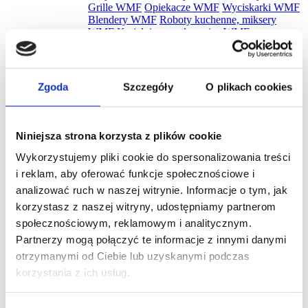
Grille WMF
Opiekacze WMF
Wyciskarki WMF
Blendery WMF
Roboty kuchenne, miksery
WMF
Krajalnice, szatkownice WMF
Gofrownice WMF
Maszynki do lodów WMF
Ekspresy do kawy WMF
Jajowary WMF
Młynki
do kawy WMF
Młynki do kawy WMF
Płyty
indukcyjne WMF
Urządzenia do suszenia i
Zgoda
Szczegóły
O plikach cookies
gotowania WMF
Cooler na wino WMF
Pakowarki i zgrzewarki WMF
Naleśnikarki
WMF
Spieniacze do mleka WMF
Płyty snack
master WMF
Akcesoria WMF
Zestawy noży
Niniejsza strona korzysta z plików cookie
WMF
Zobacz wszystkie
Wykorzystujemy pliki cookie do spersonalizowania treści
Promocje
i reklam, aby oferować funkcje społecznościowe i
Nowości
analizować ruch w naszej witrynie. Informacje o tym, jak
Zestawy
korzystasz z naszej witryny, udostępniamy partnerom
społecznościowym, reklamowym i analitycznym.
Partnerzy mogą połączyć te informacje z innymi danymi
otrzymanymi od Ciebie lub uzyskanymi podczas
Szukaj
korzystania z ich usług.
Czym charakteryzuje się okap