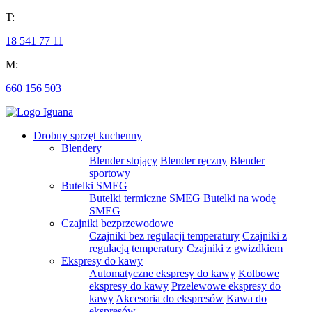
T:
18 541 77 11
M:
660 156 503
Drobny sprzęt kuchenny
Blendery
Blender stojący
Blender ręczny
Blender
sportowy
Butelki SMEG
Butelki termiczne SMEG
Butelki na wodę
SMEG
Czajniki bezprzewodowe
Czajniki bez regulacji temperatury
Czajniki z
regulacją temperatury
Czajniki z gwizdkiem
Ekspresy do kawy
Automatyczne ekspresy do kawy
Kolbowe
ekspresy do kawy
Przelewowe ekspresy do
kawy
Akcesoria do ekspresów
Kawa do
ekspresów