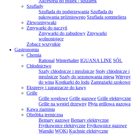
Akcesoria do pralek / suszarek
Szuflady
Szuflada do podgrzewania
Szuflada do
pakowania próżniowego
Szuflada sommeliera
Zlewozmywaki
Zmywarki do naczyń
Zmywarki do zabudowy
Zmywarki
wolnostojące
Zobacz wszystkie
Gastronomia
Chemia
Rational
Winterhalter
IGUANA LINE
SÓL
Chłodnictwo
Szafy chłodnicze i mroźnicze
Stoły chłodnicze i
mroźnicze
Szafy do sezonowania mięsa
Witryny
do wina
Kostkarki do lodu
Zamrażarki szokowe
Ekspresy i zaparzacze do kawy
Grille
Grille węglowe
Grille gazowe
Grille elektryczne
Grille na węgiel drzewny
Płyta grillowa gazowa
Kawa ziarnista
Obróbka termiczna
Bemary gazowe
Bemary elektryczne
Frytkownice elektryczne
Frytkownice gazowe
Warniki
WOKi
Kuchnie elektryczne