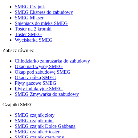
SMEG Czajnik
SMEG Ekspres do zabudowy
SMEG Mikser
Spieniacz do mleka SMEG
Toster na 2 kromki
Toster SMEG
Wyciskarka SMEG
Zobacz również
Chłodziarko zamrażarka do zabudowy
Okap nad wyspę SMEG
Okap pod zabudowę SMEG
Okap z półką SMEG
Płyty gazowe SMEG
Płyty indukcyjne SMEG
SMEG Zmywarka do zabudowy
Czajniki SMEG
SMEG czajnik złoty
SMEG czajnik mini
SMEG czajnik Dolce Gabbana
SMEG czajnik + toster
SMEG czajnik czerwony