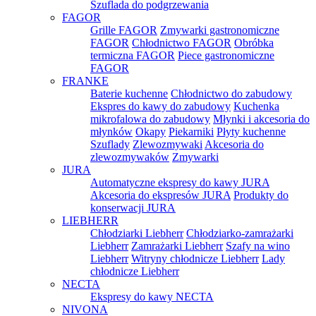
Szuflada do podgrzewania
FAGOR
Grille FAGOR
Zmywarki gastronomiczne
FAGOR
Chłodnictwo FAGOR
Obróbka
termiczna FAGOR
Piece gastronomiczne
FAGOR
FRANKE
Baterie kuchenne
Chłodnictwo do zabudowy
Ekspres do kawy do zabudowy
Kuchenka
mikrofalowa do zabudowy
Młynki i akcesoria do
młynków
Okapy
Piekarniki
Płyty kuchenne
Szuflady
Zlewozmywaki
Akcesoria do
zlewozmywaków
Zmywarki
JURA
Automatyczne ekspresy do kawy JURA
Akcesoria do ekspresów JURA
Produkty do
konserwacji JURA
LIEBHERR
Chłodziarki Liebherr
Chłodziarko-zamrażarki
Liebherr
Zamrażarki Liebherr
Szafy na wino
Liebherr
Witryny chłodnicze Liebherr
Lady
chłodnicze Liebherr
NECTA
Ekspresy do kawy NECTA
NIVONA